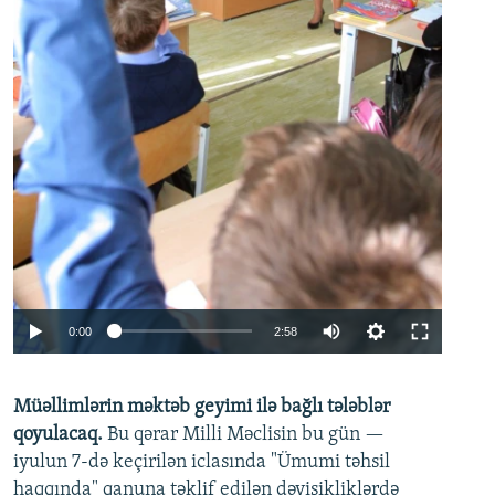
Auto
0:00
2:58
240p
Müəllimlərin məktəb geyimi ilə bağlı tələblər
360p
qoyulacaq.
Bu qərar Milli Məclisin bu gün —
480p
iyulun 7-də keçirilən iclasında "Ümumi təhsil
720p
haqqında" qanuna təklif edilən dəyişikliklərdə