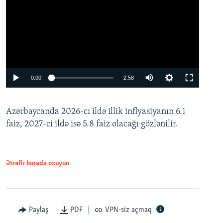
Auto
0:00
2:58
240p
Azərbaycanda 2026-cı ildə illik inflyasiyanın 6.1
360p
faiz, 2027-ci ildə isə 5.8 faiz olacağı gözlənilir.
480p
720p
1080p
Ətraflı burada oxuyun
Paylaş
PDF
VPN-siz açmaq