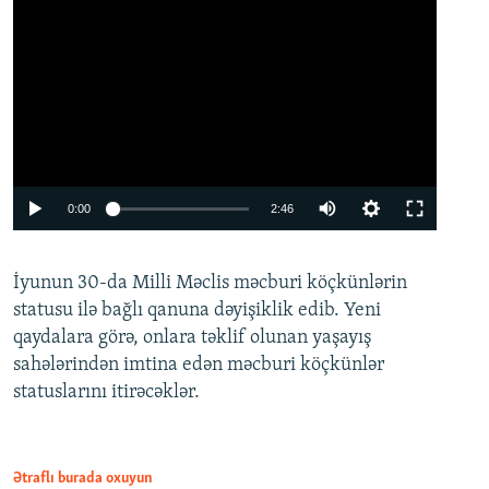
Auto
0:00
2:46
240p
İyunun 30-da Milli Məclis məcburi köçkünlərin
360p
statusu ilə bağlı qanuna dəyişiklik edib. Yeni
480p
qaydalara görə, onlara təklif olunan yaşayış
720p
sahələrindən imtina edən məcburi köçkünlər
statuslarını itirəcəklər.
1080p
Ətraflı burada oxuyun