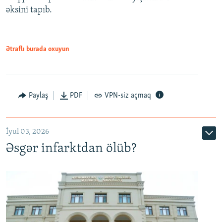
əksini tapıb.
1080p
Ətraflı burada oxuyun
Auto
240p
360p
480p
Paylaş
PDF
VPN-siz açmaq
720p
1080p
İyul 03, 2026
Əsgər infarktdan ölüb?