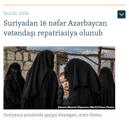
İyul 20, 2026
Auto
240p
360p
480p
Suriyadan 16 nəfər Azərbaycan
720p
1080p
vətəndaşı repatriasiya olunub
Suriyanın şimalında qaçqın düşərgəsi, arxiv fotosu