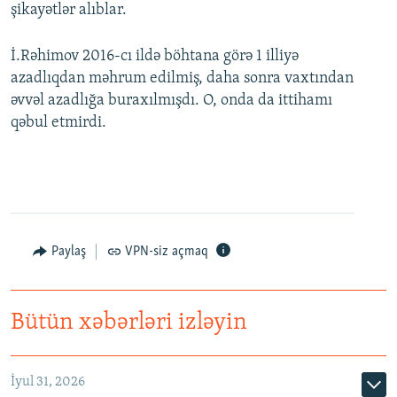
şikayətlər alıblar.
İ.Rəhimov 2016-cı ildə böhtana görə 1 illiyə
azadlıqdan məhrum edilmiş, daha sonra vaxtından
əvvəl azadlığa buraxılmışdı. O, onda da ittihamı
qəbul etmirdi.
Paylaş
VPN-siz açmaq
Bütün xəbərləri izləyin
İyul 31, 2026