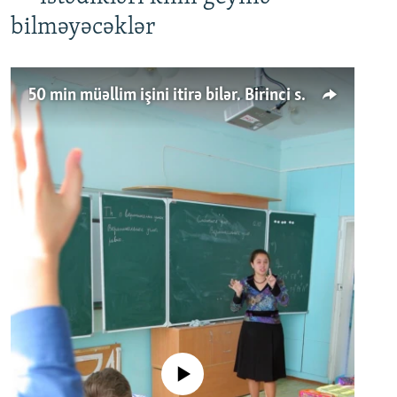
bilməyəcəklər
50 min müəllim işini itirə bilər. Birinci sinfə gedənlər azalır
No media source currently available