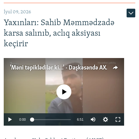
İyul 09, 2026
Yaxınları: Sahib Məmmədzadə
karsa salınıb, aclıq aksiyası
keçirir
'Məni təpiklədilər ki...' - Daşkəsəndə AXCP fəalının yaxınları onun həbsinə etiraz edirlər
No media source currently available
Auto
0:00
6:51
240p