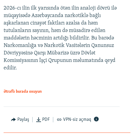
2026-cı ilin ilk yarısında ötən ilin analoji dövrü ilə
müqayisədə Azərbaycanda narkotiklə bağlı
aşkarlanan cinayət faktları azalsa da həm
tutulanların sayının, həm də müsadirə edilən
maddələrin həcminin artdığı bildirilir. Bu barədə
Narkomanlığa və Narkotik Vasitələrin Qanunsuz
Dövriyyəsinə Qarşı Mübarizə üzrə Dövlət
Komissiyasının İşçi Qrupunun məlumatında qeyd
edilir.
Ətraflı burada oxuyun
Paylaş
PDF
VPN-siz açmaq