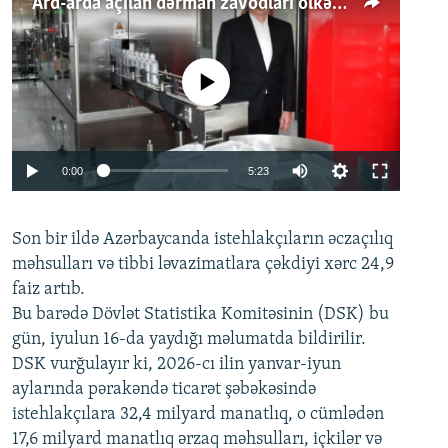
Ard-arda açılan dərman zavodları ölkənin tələbatını ödəyirmi?
No media source currently available
Auto
0:00
5:23
240p
Son bir ildə Azərbaycanda istehlakçıların
360p
əczaçılıq
məhsulları və tibbi ləvazimatlara çəkdiyi xərc 24,9
480p
Auto
240p
360p
480p
faiz artıb.
720p
Bu barədə Dövlət Statistika Komitəsinin (DSK) bu
720p
1080p
gün, iyulun 16-da yaydığı məlumatda bildirilir.
1080p
DSK vurğulayır ki, 2026-cı ilin yanvar-iyun
aylarında pərakəndə ticarət şəbəkəsində
istehlakçılara 32,4 milyard manatlıq, o cümlədən
17,6 milyard manatlıq ərzaq məhsulları, içkilər və