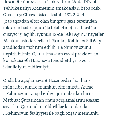
İkram Rəhimov
u ötən il oktyabrın 26-da Dövlət
Təhlükəsizliyi Xidmətinin əməkdaşları həbs edib.
Ona qarşı Cinayət Məcəlləsinin 182.2.2-ci
(qabaqcadan əlbir olan bir qrup şəxs tərəfindən
təkrarən hədə-qorxu ilə tələbetmə) maddəsi ilə
cinayət işi açılıb. İyunun 12-də Bakı Ağır Cinayətlər
Məhkəməsində verilən hökmlə İ.Rəhimov 5 il 6 ay
azadlıqdan məhrum edilib. İ.Rəhimov özünü
təqsirli bilmir. O, tutulmazdan əvvəl prezidentin
köməkçisi Əli Həsənovu tənqid etdiyinə görə
izlənildiyini bildirmişdi.
Onda bu açıqlamaya Ə.Həsənovdan hər hansı
münasibət almaq mümkün olmamışdı. Ancaq
İ.Rəhimovun tənqid etdiyi qurumlardan biri -
Mətbuat Şurasından onun açıqlamalarını əsassız
sayıblar. Qurumdan bildiriblər ki, onlar da
İ.Rəhimovun fəaliyyəti ilə bağlı oxşar məzmunlu