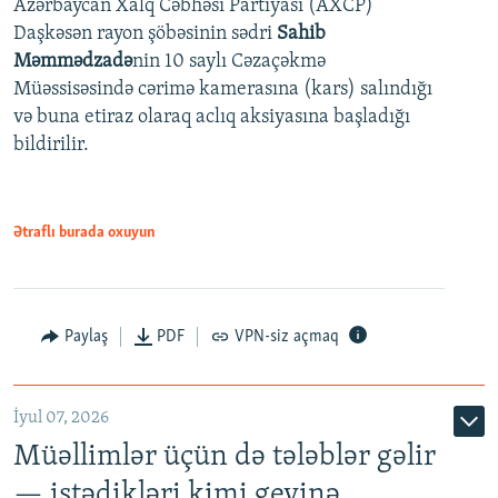
Azərbaycan Xalq Cəbhəsi Partiyası (AXCP)
360p
Daşkəsən rayon şöbəsinin sədri
Sahib
480p
Auto
240p
360p
480p
Məmmədzadə
nin 10 saylı Cəzaçəkmə
720p
Müəssisəsində cərimə kamerasına (kars) salındığı
720p
1080p
və buna etiraz olaraq aclıq aksiyasına başladığı
1080p
bildirilir.
Ətraflı burada oxuyun
Paylaş
PDF
VPN-siz açmaq
İyul 07, 2026
Müəllimlər üçün də tələblər gəlir
— istədikləri kimi geyinə