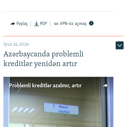
Auto
240p
360p
480p
Paylaş
PDF
VPN-siz açmaq
720p
1080p
İyun 26, 2026
Azərbaycanda problemli
kreditlər yenidən artır
Problemli kreditlər azalmır, artır