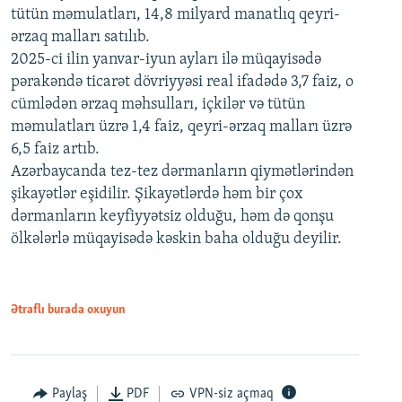
tütün məmulatları, 14,8 milyard manatlıq qeyri-
ərzaq malları satılıb.
2025-ci ilin yanvar-iyun ayları ilə müqayisədə
pərakəndə ticarət dövriyyəsi real ifadədə 3,7 faiz, o
cümlədən ərzaq məhsulları, içkilər və tütün
məmulatları üzrə 1,4 faiz, qeyri-ərzaq malları üzrə
6,5 faiz artıb.
Azərbaycanda tez-tez dərmanların qiymətlərindən
şikayətlər eşidilir. Şikayətlərdə həm bir çox
dərmanların keyfiyyətsiz olduğu, həm də qonşu
ölkələrlə müqayisədə kəskin baha olduğu deyilir.
Ətraflı burada oxuyun
Paylaş
PDF
VPN-siz açmaq