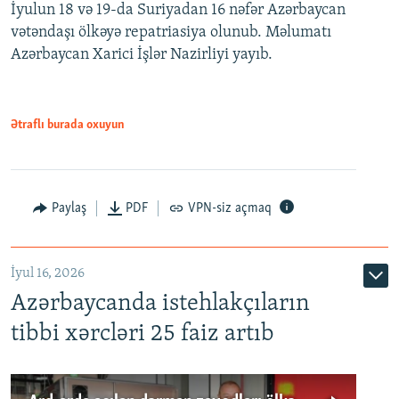
İyulun 18 və 19-da Suriyadan 16 nəfər Azərbaycan
vətəndaşı ölkəyə repatriasiya olunub. Məlumatı
Azərbaycan Xarici İşlər Nazirliyi yayıb.
Ətraflı burada oxuyun
Paylaş
PDF
VPN-siz açmaq
İyul 16, 2026
Azərbaycanda istehlakçıların
tibbi xərcləri 25 faiz artıb