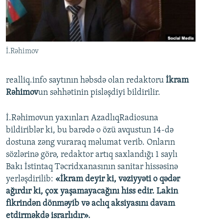
İNFOQRAFIKA
AZƏRBAYCAN ƏDƏBIYYATI KITABXANASI
MISSIYAMIZ
BIZI IZLƏ
KARIKATURA
İSLAM VƏ DEMOKRATIYA
PEŞƏ ETIKASI VƏ JURNALISTIKA STANDARTLARIMIZ
İZ - MƏDƏNIYYƏT PROQRAMI
MATERIALLARIMIZDAN ISTIFADƏ
İ.Rəhimov
AZADLIQRADIOSU MOBIL TELEFONUNUZDA
RFE/RL-in bütün saytları
BIZIMLƏ ƏLAQƏ
realliq.info saytının həbsdə olan redaktoru
İkram
Rəhimov
un səhhətinin pisləşdiyi bildirilir.
XƏBƏR BÜLLETENLƏRIMIZ
İ.Rəhimovun yaxınları AzadlıqRadiosuna
bildiriblər ki, bu barədə o özü avqustun 14-də
dostuna zəng vuraraq məlumat verib. Onların
sözlərinə görə, redaktor artıq saxlandığı 1 saylı
Bakı İstintaq Təcridxanasının sanitar hissəsinə
yerləşdirilib:
«İkram deyir ki, vəziyyəti o qədər
ağırdır ki, çox yaşamayacağını hiss edir. Lakin
fikrindən dönməyib və aclıq aksiyasını davam
etdirməkdə israrlıdır».