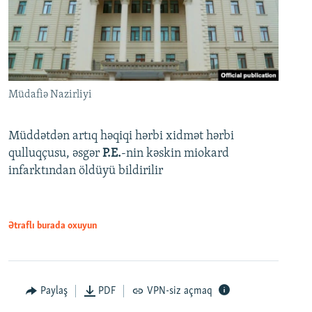
Müdafiə Nazirliyi
Müddətdən artıq həqiqi hərbi xidmət hərbi
qulluqçusu, əsgər
P.E.
-nin kəskin miokard
infarktından öldüyü bildirilir
Ətraflı burada oxuyun
Paylaş
PDF
VPN-siz açmaq