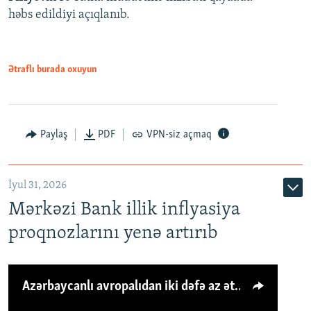
həbs edildiyi açıqlanıb.
Ətraflı burada oxuyun
Paylaş
PDF
VPN-siz açmaq
İyul 31, 2026
Mərkəzi Bank illik inflyasiya
proqnozlarını yenə artırıb
Azərbaycanlı avropalıdan iki dəfə az ət yeyir, amma... 'Qiymət artımı qaçılmazdır'