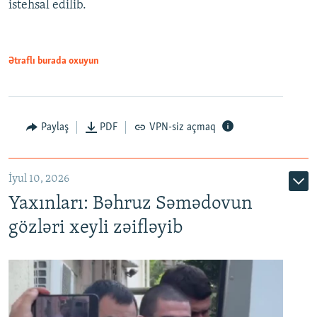
istehsal edilib.
720p
720p
1080p
1080p
Ətraflı burada oxuyun
Paylaş
PDF
VPN-siz açmaq
İyul 10, 2026
Yaxınları: Bəhruz Səmədovun
gözləri xeyli zəifləyib