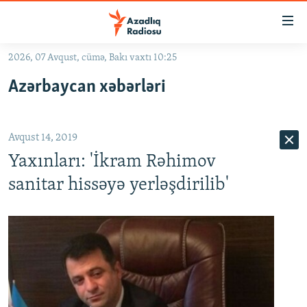
Keçid
linkləri
Əsas
2026, 07 Avqust, cümə, Bakı vaxtı 10:25
məzmuna
GÜNDƏM
Azərbaycan xəbərləri
qayıt
#İZAHLA
Əsas
KORRUPSIOMETR
naviqasiyaya
Avqust 14, 2019
qayıt
#ƏSLINDƏ
Axtarışa
Yaxınları: 'İkram Rəhimov
FƏRQƏ BAX
keç
sanitar hissəyə yerləşdirilib'
QANUNI DOĞRU
ARAŞDIRMA
MULTIMEDIA
RADIO ARXIV
VIDEO
HAQQIMIZDA
FOTOQALEREYA
OXU ZALI