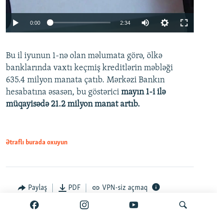
Auto
0:00
2:34
240p
Bu il iyunun 1-nə olan məlumata görə, ölkə
360p
banklarında vaxtı keçmiş kreditlərin məbləği
480p
635.4 milyon manata çatıb. Mərkəzi Bankın
720p
hesabatına əsasən, bu göstərici
mayın 1-i ilə
müqayisədə 21.2 milyon manat artıb.
1080p
Ətraflı burada oxuyun
Auto
240p
360p
480p
Paylaş
PDF
VPN-siz açmaq
720p
1080p