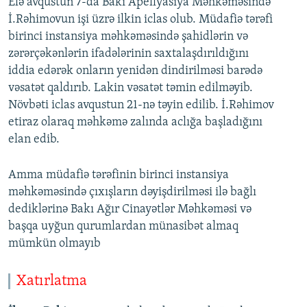
Elə avqustun 7-da Bakı Apellyasiya Məhkəməsində
İ.Rəhimovun işi üzrə ilkin iclas olub. Müdafiə tərəfi
birinci instansiya məhkəməsində şahidlərin və
zərərçəkənlərin ifadələrinin saxtalaşdırıldığını
iddia edərək onların yenidən dindirilməsi barədə
vəsatət qaldırıb. Lakin vəsatət təmin edilməyib.
Növbəti iclas avqustun 21-nə təyin edilib. İ.Rəhimov
etiraz olaraq məhkəmə zalında aclığa başladığını
elan edib.
Amma müdafiə tərəfinin birinci instansiya
məhkəməsində çıxışların dəyişdirilməsi ilə bağlı
dediklərinə Bakı Ağır Cinayətlər Məhkəməsi və
başqa uyğun qurumlardan münasibət almaq
mümkün olmayıb
Xatırlatma