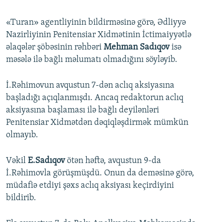
«Turan» agentliyinin bildirməsinə görə, Ədliyyə
Nazirliyinin Penitensiar Xidmətinin İctimaiyyətlə
əlaqələr şöbəsinin rəhbəri
Mehman Sadıqov
isə
məsələ ilə bağlı məlumatı olmadığını söyləyib.
İ.Rəhimovun avqustun 7-dən aclıq aksiyasına
başladığı açıqlanmışdı. Ancaq redaktorun aclıq
aksiyasına başlaması ilə bağlı deyilənləri
Penitensiar Xidmətdən dəqiqləşdirmək mümkün
olmayıb.
Vəkil
E.Sadıqov
ötən həftə, avqustun 9-da
İ.Rəhimovla görüşmüşdü. Onun da deməsinə görə,
müdafiə etdiyi şəxs aclıq aksiyası keçirdiyini
bildirib.