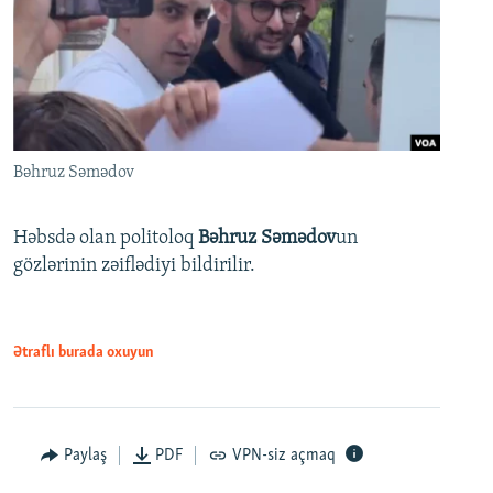
Bəhruz Səmədov
Həbsdə olan politoloq
Bəhruz Səmədov
un
gözlərinin zəiflədiyi bildirilir.
Ətraflı burada oxuyun
Paylaş
PDF
VPN-siz açmaq