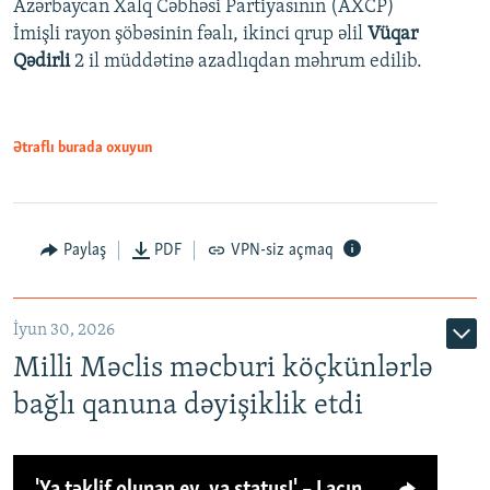
Azərbaycan Xalq Cəbhəsi Partiyasının (AXCP)
İmişli rayon şöbəsinin fəalı, ikinci qrup əlil
Vüqar
Qədirli
2 il müddətinə azadlıqdan məhrum edilib.
Ətraflı burada oxuyun
Paylaş
PDF
VPN-siz açmaq
İyun 30, 2026
Milli Məclis məcburi köçkünlərlə
bağlı qanuna dəyişiklik etdi
'Ya təklif olunan ev, ya status!' – Laçın köçkünü: 'Laçından başqa heç hara!'