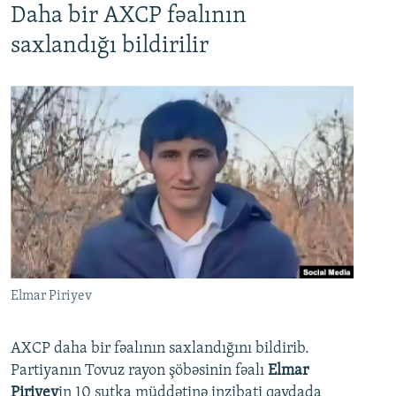
Daha bir AXCP fəalının
saxlandığı bildirilir
Elmar Piriyev
AXCP daha bir fəalının saxlandığını bildirib.
Partiyanın Tovuz rayon şöbəsinin fəalı
Elmar
Piriyev
in 10 sutka müddətinə inzibati qaydada