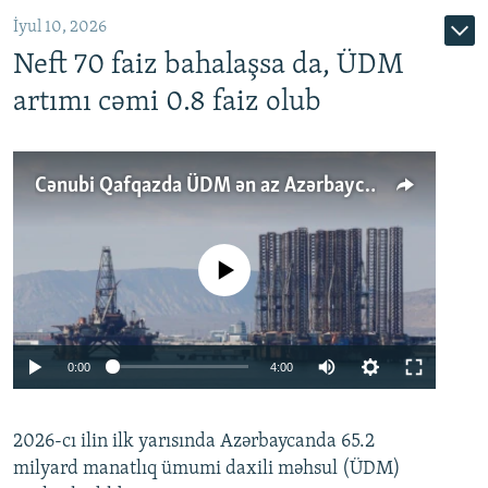
İyul 10, 2026
Neft 70 faiz bahalaşsa da, ÜDM
artımı cəmi 0.8 faiz olub
Cənubi Qafqazda ÜDM ən az Azərbaycanda artır: Qonşuları niyə Bakını qabaqlaya bilir?
No media source currently available
Auto
0:00
4:00
240p
2026-cı ilin ilk yarısında Azərbaycanda 65.2
360p
milyard manatlıq ümumi daxili məhsul (ÜDM)
480p
Auto
240p
360p
480p