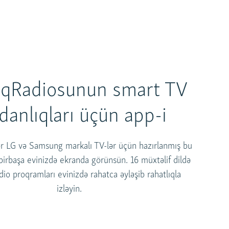
ıqRadiosunun smart TV
danlıqları üçün app-i
ər LG və Samsung markalı TV-lər üçün hazırlanmış bu
 birbaşa evinizdə ekranda görünsün. 16 müxtəlif dildə
dio proqramları evinizdə rahatca əyləşib rahatlıqla
izləyin.