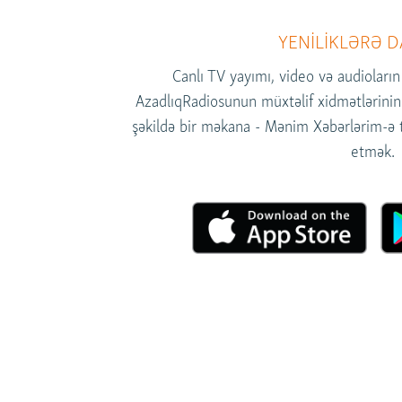
İNFOQRAFIKA
AZƏRBAYCAN ƏDƏBIYYATI KITABXANASI
MISSIYAMIZ
KARIKATURA
İSLAM VƏ DEMOKRATIYA
PEŞƏ ETIKASI VƏ JURNALISTIKA
YENİLİKLƏRƏ D
STANDARTLARIMIZ
İZ - MƏDƏNIYYƏT PROQRAMI
Canlı TV yayımı, video və audioların
MATERIALLARIMIZDAN ISTIFADƏ
AzadlıqRadiosunun müxtəlif xidmətlərinin 
AZADLIQRADIOSU MOBIL TELEFONUNUZDA
şəkildə bir məkana - Mənim Xəbərlərim-ə to
BIZIMLƏ ƏLAQƏ
etmək.
XƏBƏR BÜLLETENLƏRIMIZ