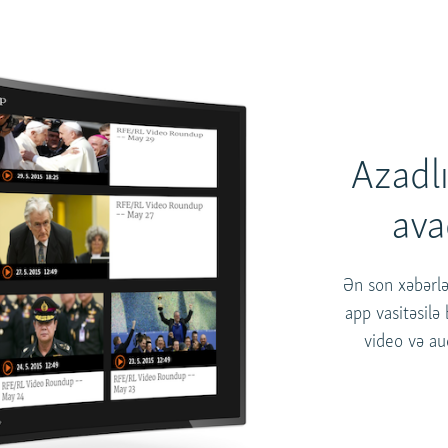
Azadl
ava
Ən son xəbərl
app vasitəsilə
video və au