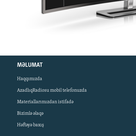
MƏLUMAT
Haqqımızda
AzadlıqRadiosu mobil telefonuzda
Materiallarımızdan istifadə
BIZI IZLƏ
Bizimlə əlaqə
Həftəyə baxış
RFE/RL-in bütün saytları