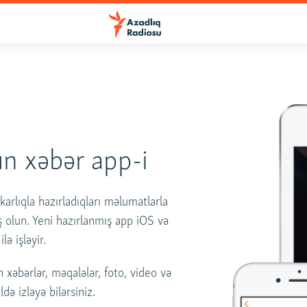
n xəbər app-i
rlıqla hazırladıqları məlumatlarla
ş olun. Yeni hazırlanmış app iOS və
lə işləyir.
 xəbərlər, məqalələr, foto, video və
ldə izləyə bilərsiniz.