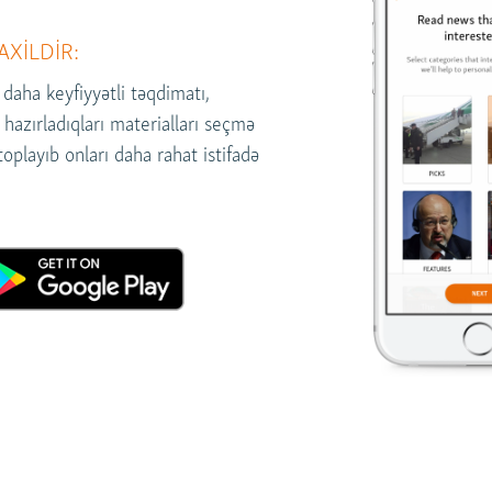
AXİLDİR:
 daha keyfiyyətli təqdimatı,
hazırladıqları materialları seçmə
playıb onları daha rahat istifadə