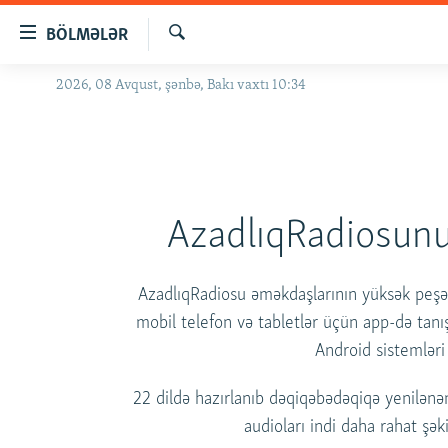
Keçid
BÖLMƏLƏR
linkləri
Axtar
Əsas
2026, 08 Avqust, şənbə, Bakı vaxtı 10:34
GÜNDƏM
məzmuna
#İZAHLA
qayıt
Əsas
KORRUPSIOMETR
naviqasiyaya
#ƏSLINDƏ
qayıt
AzadlıqRadiosunu
Axtarışa
FƏRQƏ BAX
keç
QANUNI DOĞRU
AzadlıqRadiosu əməkdaşlarının yüksək peşəka
ARAŞDIRMA
mobil telefon və tabletlər üçün app-də tanı
MULTIMEDIA
Android sistemləri i
RADIO ARXIV
VIDEO
22 dildə hazırlanıb dəqiqəbədəqiqə yenilənən
HAQQIMIZDA
FOTOQALEREYA
OXU ZALI
audioları indi daha rahat şəki