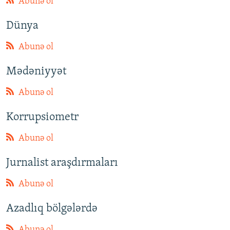
Abunə ol
Dünya
Abunə ol
Mədəniyyət
Abunə ol
Korrupsiometr
Abunə ol
Jurnalist araşdırmaları
Abunə ol
Azadlıq bölgələrdə
Abunə ol