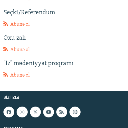
Seçki/Referendum
Abunə ol
Oxu zalı
Abunə ol
"İz" mədəniyyət proqramı
Abunə ol
BIZI IZLƏ