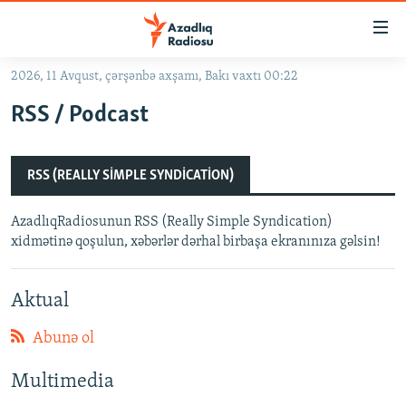
Keçid
linkləri
Əsas
2026, 11 Avqust, çərşənbə axşamı, Bakı vaxtı 00:22
məzmuna
GÜNDƏM
RSS / Podcast
qayıt
#İZAHLA
Əsas
KORRUPSIOMETR
naviqasiyaya
RSS (REALLY SIMPLE SYNDICATION)
qayıt
#ƏSLINDƏ
Axtarışa
AzadlıqRadiosunun RSS (Really Simple Syndication)
FƏRQƏ BAX
keç
xidmətinə qoşulun, xəbərlər dərhal birbaşa ekranınıza gəlsin!
QANUNI DOĞRU
ARAŞDIRMA
Aktual
MULTIMEDIA
Abunə ol
RADIO ARXIV
VIDEO
Multimedia
HAQQIMIZDA
FOTOQALEREYA
OXU ZALI