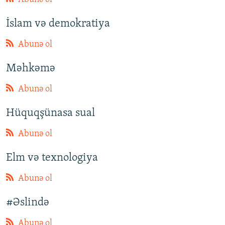
İslam və demokratiya
Abunə ol
Məhkəmə
Abunə ol
Hüquqşünasa sual
Abunə ol
Elm və texnologiya
Abunə ol
#Əslində
Abunə ol