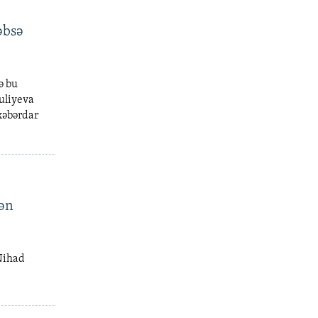
əbsə
ə bu
uliyeva
xəbərdar
yən
Nihad