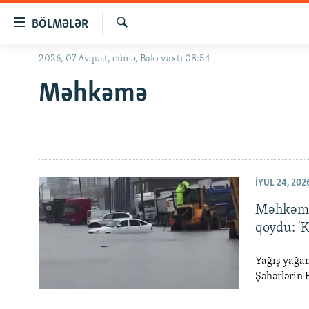
Keçid
BÖLMƏLƏR
linkləri
Axtar
Əsas
2026, 07 Avqust, cümə, Bakı vaxtı 08:54
GÜNDƏM
məzmuna
#İZAHLA
Məhkəmə
qayıt
Əsas
KORRUPSIOMETR
naviqasiyaya
#ƏSLINDƏ
qayıt
Axtarışa
FƏRQƏ BAX
keç
İYUL 24, 202
QANUNI DOĞRU
Məhkəmə 
ARAŞDIRMA
qoydu: 'K
MULTIMEDIA
RADIO ARXIV
VIDEO
Yağış yağan
Şəhərlərin 
HAQQIMIZDA
FOTOQALEREYA
OXU ZALI