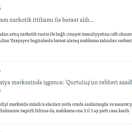
6
am narkotik ittihamı ilə bəraət aldı...
dan artıq narkotik vasitə ilə bağlı cinayət məsuliyyətinə cəlb olunm
tan Yaxyayev bugünlərdə bəraət alaraq məhkəmə zalından sərbəst 
6
asiya mərkəzində işgəncə: 'Qurtuluş'un rəhbəri azad
ı
tdiyi mərkəzdə müalicə alanları zorla orada saxlamaqda və xəsarət 
almanov təqsirli bilinsə də, məhkəmə ona 3 il 3 ay şərti cəza kəsib.