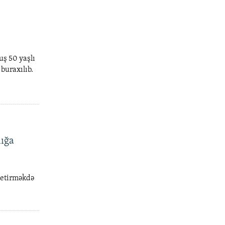
uş 50 yaşlı
buraxılıb.
lığa
yetirməkdə