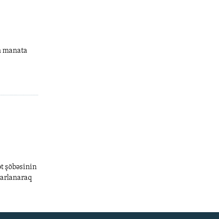
in manata
ət şöbəsinin
rarlanaraq