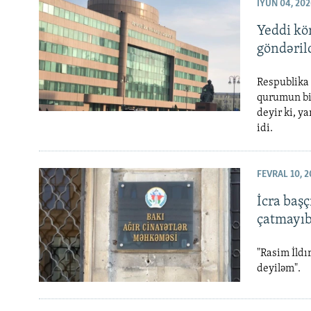
İYUN 04, 202
Yeddi kö
göndəril
Respublika 
qurumun bi
deyir ki, y
idi.
FEVRAL 10, 2
İcra başç
çatmayıb
"Rasim İld
deyiləm".