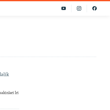
dəlik
akinləri İri