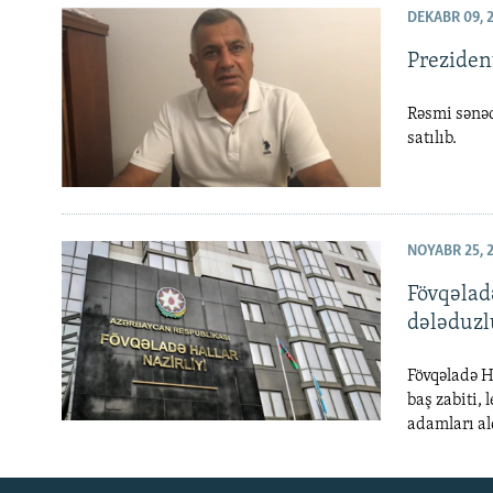
DEKABR 09, 
Prezident
Rəsmi sənəd
satılıb.
NOYABR 25, 
Fövqəlad
dələduz
Fövqəladə H
baş zabiti,
adamları al