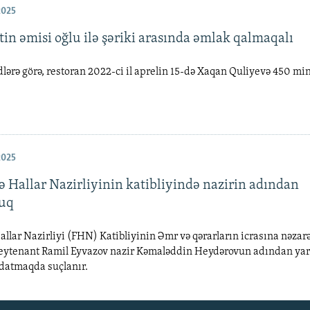
2025
in əmisi oğlu ilə şəriki arasında əmlak qalmaqalı
lərə görə, restoran 2022-ci il aprelin 15-də Xaqan Quliyevə 450 m
2025
ə Hallar Nazirliyinin katibliyində nazirin adından
luq
allar Nazirliyi (FHN) Katibliyinin Əmr və qərarların icrasına nəzar
 leytenant Ramil Eyvazov nazir Kəmaləddin Heydərovun adından ya
datmaqda suçlanır.