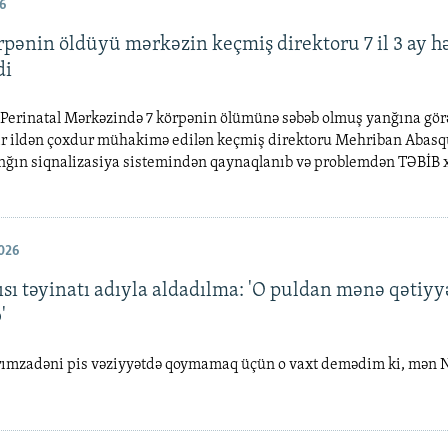
6
rpənin öldüyü mərkəzin keçmiş direktoru 7 il 3 ay h
di
Perinatal Mərkəzində 7 körpənin ölümünə səbəb olmuş yanğına gör
r ildən çoxdur mühakimə edilən keçmiş direktoru Mehriban Abasq
anğın siqnalizasiya sistemindən qaynaqlanıb və problemdən TƏBİB 
026
ısı təyinatı adıyla aldadılma: 'O puldan mənə qətiy
'
ırımzadəni pis vəziyyətdə qoymamaq üçün o vaxt demədim ki, mən 