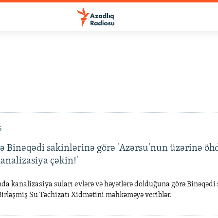
6
Binəqədi sakinlərinə görə 'Azərsu'nun üzərinə öh
analizasiya çəkin!'
da kanalizasiya suları evlərə və həyətlərə dolduğuna görə Binəqədi s
Birləşmiş Su Təchizatı Xidmətini məhkəməyə veriblər.