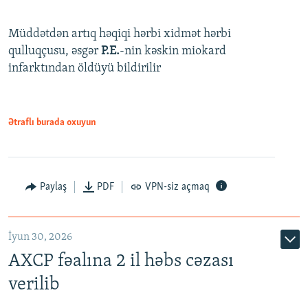
Müddətdən artıq həqiqi hərbi xidmət hərbi
qulluqçusu, əsgər
P.E.
-nin kəskin miokard
infarktından öldüyü bildirilir
Ətraflı burada oxuyun
Paylaş
PDF
VPN-siz açmaq
İyun 30, 2026
AXCP fəalına 2 il həbs cəzası
verilib