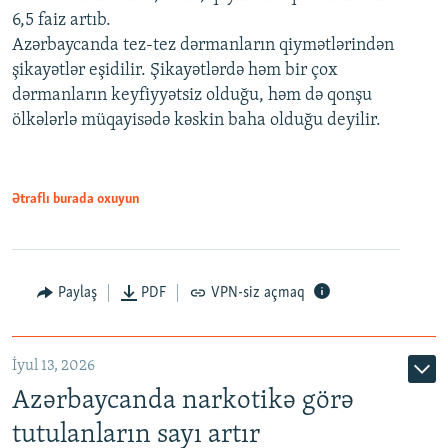
6,5 faiz artıb.
Azərbaycanda tez-tez dərmanların qiymətlərindən
şikayətlər eşidilir. Şikayətlərdə həm bir çox
dərmanların keyfiyyətsiz olduğu, həm də qonşu
ölkələrlə müqayisədə kəskin baha olduğu deyilir.
Ətraflı burada oxuyun
Paylaş
PDF
VPN-siz açmaq
İyul 13, 2026
Azərbaycanda narkotikə görə
tutulanların sayı artır