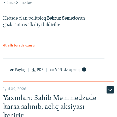
Bəhruz Səmədov
Həbsdə olan politoloq
Bəhruz Səmədov
un
gözlərinin zəiflədiyi bildirilir.
Ətraflı burada oxuyun
Paylaş
PDF
VPN-siz açmaq
İyul 09, 2026
Yaxınları: Sahib Məmmədzadə
karsa salınıb, aclıq aksiyası
keçirir