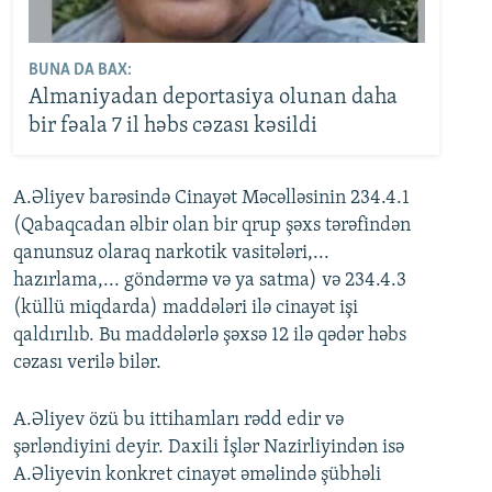
BUNA DA BAX:
Almaniyadan deportasiya olunan daha
bir fəala 7 il həbs cəzası kəsildi
A.Əliyev barəsində Cinayət Məcəlləsinin 234.4.1
(Qabaqcadan əlbir olan bir qrup şəxs tərəfindən
qanunsuz olaraq narkotik vasitələri,...
hazırlama,... göndərmə və ya satma) və 234.4.3
(küllü miqdarda) maddələri ilə cinayət işi
qaldırılıb. Bu maddələrlə şəxsə 12 ilə qədər həbs
cəzası verilə bilər.
A.Əliyev özü bu ittihamları rədd edir və
şərləndiyini deyir. Daxili İşlər Nazirliyindən isə
A.Əliyevin konkret cinayət əməlində şübhəli