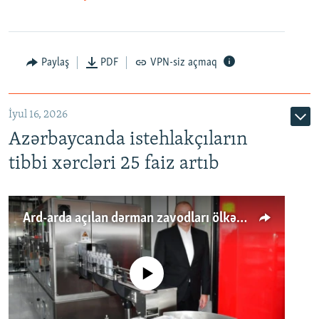
Paylaş
PDF
VPN-siz açmaq
İyul 16, 2026
Azərbaycanda istehlakçıların
tibbi xərcləri 25 faiz artıb
Ard-arda açılan dərman zavodları ölkənin tələbatını ödəyirmi?
No media source currently available