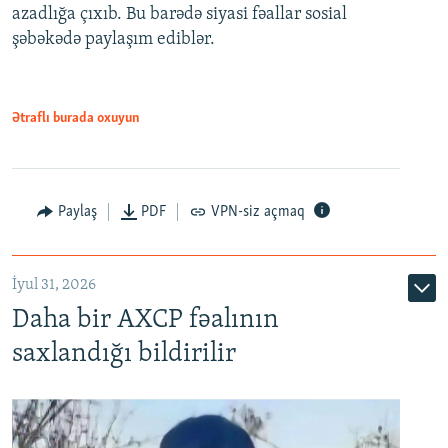
azadlığa çıxıb. Bu barədə siyasi fəallar sosial
şəbəkədə paylaşım ediblər.
Ətraflı burada oxuyun
Paylaş
PDF
VPN-siz açmaq
İyul 31, 2026
Daha bir AXCP fəalının
saxlandığı bildirilir