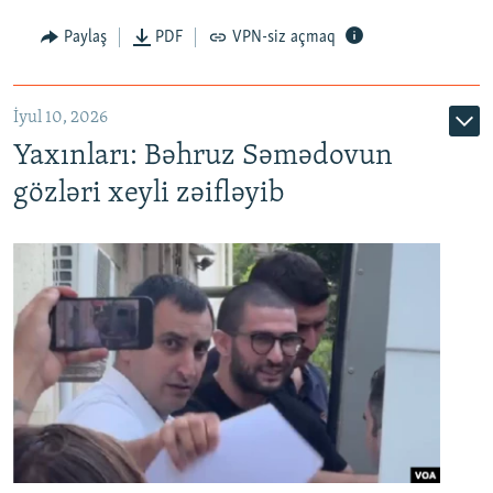
Paylaş
PDF
VPN-siz açmaq
İyul 10, 2026
Yaxınları: Bəhruz Səmədovun
gözləri xeyli zəifləyib