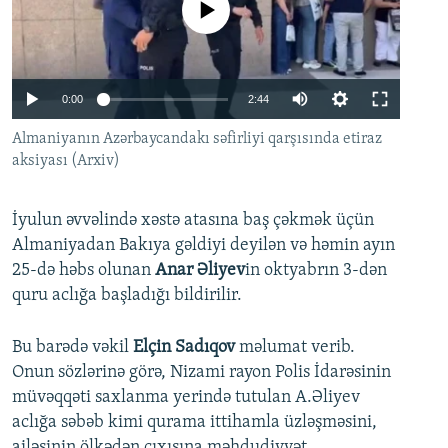
No media source currently available
İNFOQRAFIKA
AZƏRBAYCAN ƏDƏBIYYATI KITABXANASI
MISSIYAMIZ
BIZI IZLƏ
KARIKATURA
İSLAM VƏ DEMOKRATIYA
PEŞƏ ETIKASI VƏ JURNALISTIKA STANDARTLARIMIZ
İZ - MƏDƏNIYYƏT PROQRAMI
MATERIALLARIMIZDAN ISTIFADƏ
Auto
0:00
2:44
AZADLIQRADIOSU MOBIL TELEFONUNUZDA
RFE/RL-in bütün saytları
240p
Almaniyanın Azərbaycandakı səfirliyi qarşısında etiraz
aksiyası (Arxiv)
BIZIMLƏ ƏLAQƏ
360p
XƏBƏR BÜLLETENLƏRIMIZ
480p
Auto
240p
360p
480p
İyulun əvvəlində xəstə atasına baş çəkmək üçün
720p
Almaniyadan Bakıya gəldiyi deyilən və həmin ayın
720p
1080p
25-də həbs olunan
Anar Əliyev
in oktyabrın 3-dən
1080p
quru aclığa başladığı bildirilir.
Bu barədə vəkil
Elçin Sadıqov
məlumat verib.
Onun sözlərinə görə, Nizami rayon Polis İdarəsinin
müvəqqəti saxlanma yerində tutulan A.Əliyev
aclığa səbəb kimi qurama ittihamla üzləşməsini,
ailəsinin ölkədən çıxışına məhdudiyyət