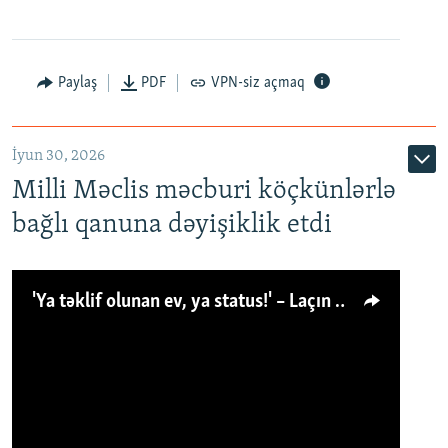
Paylaş
PDF
VPN-siz açmaq
İyun 30, 2026
Milli Məclis məcburi köçkünlərlə
bağlı qanuna dəyişiklik etdi
'Ya təklif olunan ev, ya status!' – Laçın köçkünü: 'Laçından başqa heç hara!'