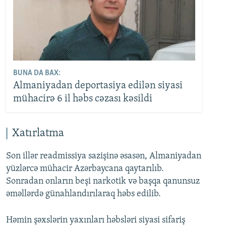
BUNA DA BAX:
Almaniyadan deportasiya edilən siyasi
mühacirə 6 il həbs cəzası kəsildi
Xatırlatma
Son illər readmissiya sazişinə əsasən, Almaniyadan
yüzlərcə mühacir Azərbaycana qaytarılıb.
Sonradan onların beşi narkotik və başqa qanunsuz
əməllərdə günahlandırılaraq həbs edilib.
Həmin şəxslərin yaxınları həbsləri siyasi sifariş