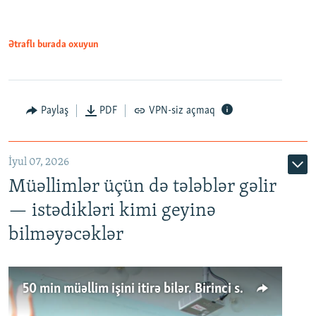
Ətraflı burada oxuyun
Paylaş
PDF
VPN-siz açmaq
İyul 07, 2026
Müəllimlər üçün də tələblər gəlir
— istədikləri kimi geyinə
bilməyəcəklər
50 min müəllim işini itirə bilər. Birinci sinfə gedənlər azalır