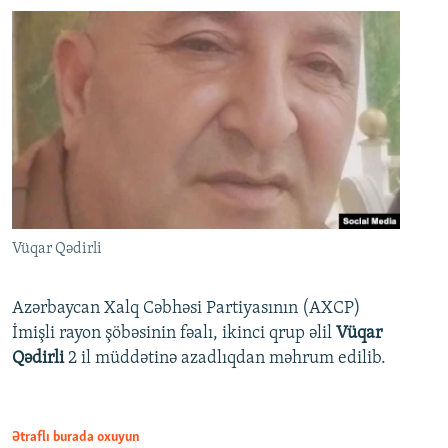
Vüqar Qədirli
Azərbaycan Xalq Cəbhəsi Partiyasının (AXCP)
İmişli rayon şöbəsinin fəalı, ikinci qrup əlil
Vüqar
Qədirli
2 il müddətinə azadlıqdan məhrum edilib.
Ətraflı burada oxuyun