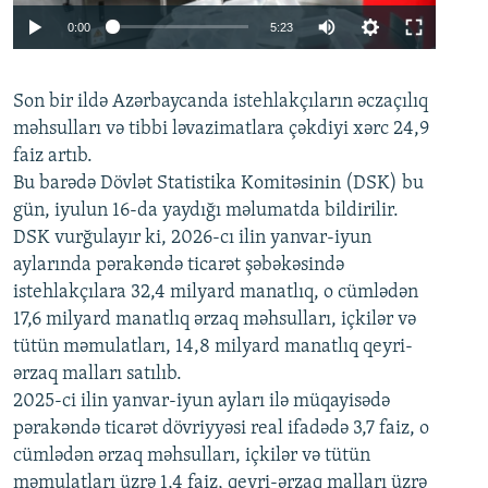
Auto
0:00
5:23
240p
Son bir ildə Azərbaycanda istehlakçıların
360p
əczaçılıq
məhsulları və tibbi ləvazimatlara çəkdiyi xərc 24,9
480p
Auto
240p
360p
480p
faiz artıb.
720p
Bu barədə Dövlət Statistika Komitəsinin (DSK) bu
720p
1080p
gün, iyulun 16-da yaydığı məlumatda bildirilir.
1080p
DSK vurğulayır ki, 2026-cı ilin yanvar-iyun
aylarında pərakəndə ticarət şəbəkəsində
istehlakçılara 32,4 milyard manatlıq, o cümlədən
17,6 milyard manatlıq ərzaq məhsulları, içkilər və
tütün məmulatları, 14,8 milyard manatlıq qeyri-
ərzaq malları satılıb.
2025-ci ilin yanvar-iyun ayları ilə müqayisədə
pərakəndə ticarət dövriyyəsi real ifadədə 3,7 faiz, o
cümlədən ərzaq məhsulları, içkilər və tütün
məmulatları üzrə 1,4 faiz, qeyri-ərzaq malları üzrə