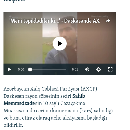
'Məni təpiklədilər ki...' - Daşkəsəndə AXCP fəalının yaxınları onun həbsinə etiraz edirlər
No media source currently available
Auto
0:00
6:51
240p
Azərbaycan Xalq Cəbhəsi Partiyası (AXCP)
360p
Daşkəsən rayon şöbəsinin sədri
Sahib
480p
Auto
240p
360p
480p
Məmmədzadə
nin 10 saylı Cəzaçəkmə
720p
Müəssisəsində cərimə kamerasına (kars) salındığı
720p
1080p
və buna etiraz olaraq aclıq aksiyasına başladığı
1080p
bildirilir.