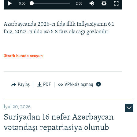
Auto
0:00
2:58
240p
Azərbaycanda 2026-cı ildə illik inflyasiyanın 6.1
360p
faiz, 2027-ci ildə isə 5.8 faiz olacağı gözlənilir.
480p
720p
1080p
Ətraflı burada oxuyun
Paylaş
PDF
VPN-siz açmaq
İyul 20, 2026
Auto
240p
360p
480p
Suriyadan 16 nəfər Azərbaycan
720p
1080p
vətəndaşı repatriasiya olunub