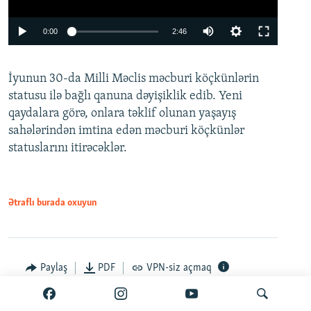
Auto
0:00
2:46
240p
İyunun 30-da Milli Məclis məcburi köçkünlərin
360p
statusu ilə bağlı qanuna dəyişiklik edib. Yeni
480p
qaydalara görə, onlara təklif olunan yaşayış
720p
sahələrindən imtina edən məcburi köçkünlər
statuslarını itirəcəklər.
1080p
Ətraflı burada oxuyun
Auto
240p
360p
480p
Paylaş
PDF
VPN-siz açmaq
720p
1080p