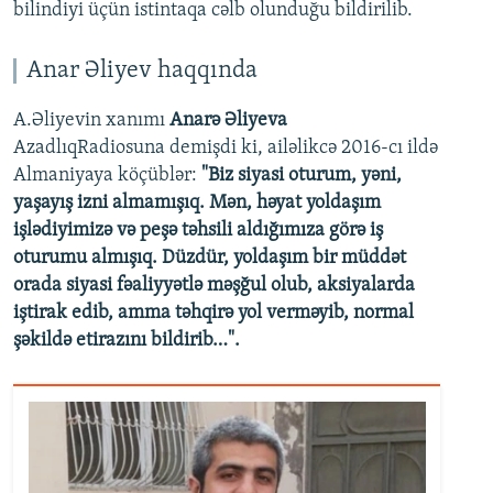
bilindiyi üçün istintaqa cəlb olunduğu bildirilib.
Anar Əliyev haqqında
A.Əliyevin xanımı
Anarə Əliyeva
AzadlıqRadiosuna demişdi ki, ailəlikcə 2016-cı ildə
Almaniyaya köçüblər:
"Biz siyasi oturum, yəni,
yaşayış izni almamışıq. Mən, həyat yoldaşım
işlədiyimizə və peşə təhsili aldığımıza görə iş
oturumu almışıq. Düzdür, yoldaşım bir müddət
orada siyasi fəaliyyətlə məşğul olub, aksiyalarda
iştirak edib, amma təhqirə yol verməyib, normal
şəkildə etirazını bildirib…".