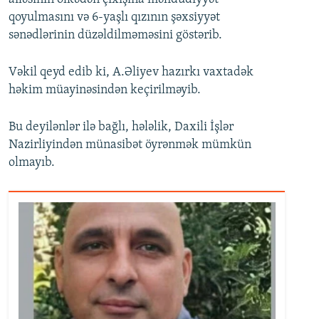
qoyulmasını və 6-yaşlı qızının şəxsiyyət
sənədlərinin düzəldilməməsini göstərib.
Vəkil qeyd edib ki, A.Əliyev hazırkı vaxtadək
həkim müayinəsindən keçirilməyib.
Bu deyilənlər ilə bağlı, hələlik, Daxili İşlər
Nazirliyindən münasibət öyrənmək mümkün
olmayıb.