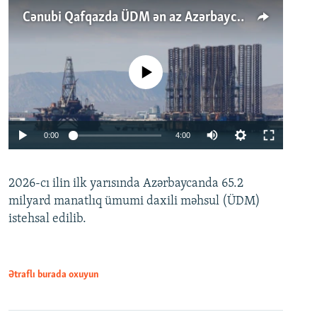
Cənubi Qafqazda ÜDM ən az Azərbaycanda artır: Qonşuları niyə Bakını qabaqlaya bilir?
No media source currently available
Auto
0:00
4:00
240p
2026-cı ilin ilk yarısında Azərbaycanda 65.2
360p
milyard manatlıq ümumi daxili məhsul (ÜDM)
480p
Auto
240p
360p
480p
istehsal edilib.
720p
720p
1080p
1080p
Ətraflı burada oxuyun