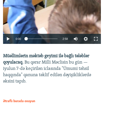
Auto
0:00
2:58
240p
Müəllimlərin məktəb geyimi ilə bağlı tələblər
360p
qoyulacaq.
Bu qərar Milli Məclisin bu gün —
480p
iyulun 7-də keçirilən iclasında "Ümumi təhsil
720p
haqqında" qanuna təklif edilən dəyişikliklərdə
əksini tapıb.
1080p
Ətraflı burada oxuyun