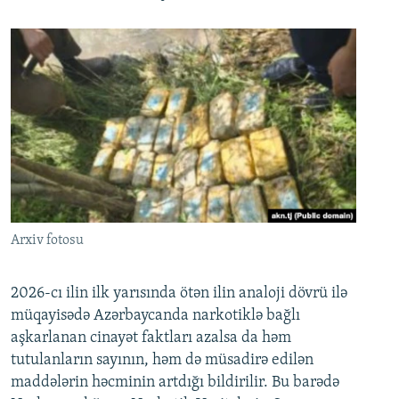
Arxiv fotosu
2026-cı ilin ilk yarısında ötən ilin analoji dövrü ilə
müqayisədə Azərbaycanda narkotiklə bağlı
aşkarlanan cinayət faktları azalsa da həm
tutulanların sayının, həm də müsadirə edilən
maddələrin həcminin artdığı bildirilir. Bu barədə