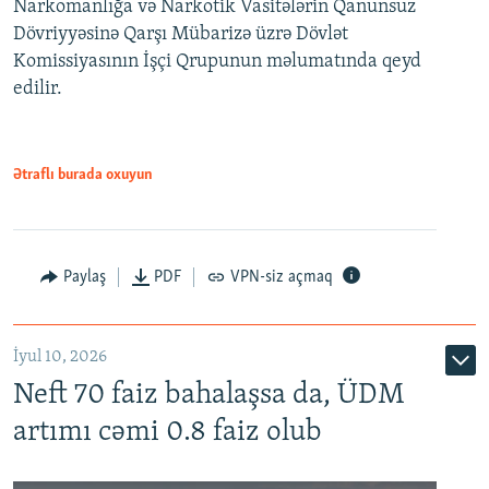
Narkomanlığa və Narkotik Vasitələrin Qanunsuz
Dövriyyəsinə Qarşı Mübarizə üzrə Dövlət
Komissiyasının İşçi Qrupunun məlumatında qeyd
edilir.
Ətraflı burada oxuyun
Paylaş
PDF
VPN-siz açmaq
İyul 10, 2026
Neft 70 faiz bahalaşsa da, ÜDM
artımı cəmi 0.8 faiz olub