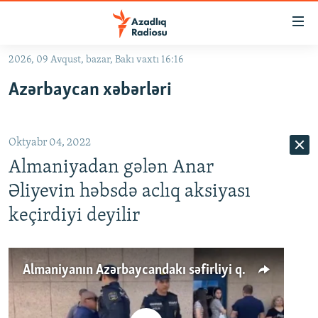
Keçid
linkləri
Əsas
2026, 09 Avqust, bazar, Bakı vaxtı 16:16
məzmuna
GÜNDƏM
Azərbaycan xəbərləri
qayıt
#İZAHLA
Əsas
KORRUPSIOMETR
naviqasiyaya
Oktyabr 04, 2022
qayıt
#ƏSLINDƏ
Axtarışa
Almaniyadan gələn Anar
FƏRQƏ BAX
keç
Əliyevin həbsdə aclıq aksiyası
QANUNI DOĞRU
keçirdiyi deyilir
ARAŞDIRMA
MULTIMEDIA
Almaniyanın Azərbaycandakı səfirliyi qarşısında etiraz aksiyası
RADIO ARXIV
VIDEO
HAQQIMIZDA
FOTOQALEREYA
OXU ZALI