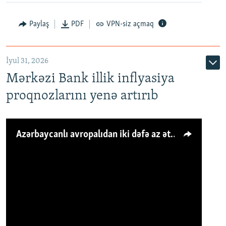
Paylaş
PDF
VPN-siz açmaq
İyul 31, 2026
Mərkəzi Bank illik inflyasiya
proqnozlarını yenə artırıb
Azərbaycanlı avropalıdan iki dəfə az ət yeyir, amma... 'Qiymət artımı qaçılmazdır'