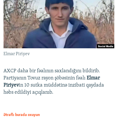
Elmar Piriyev
AXCP daha bir fəalının saxlandığını bildirib.
Partiyanın Tovuz rayon şöbəsinin fəalı
Elmar
Piriyev
in 10 sutka müddətinə inzibati qaydada
həbs edildiyi açıqlanıb.
Ətraflı burada oxuyun