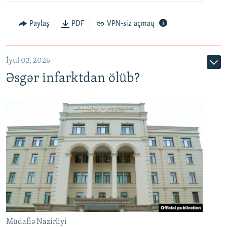
Auto
240p
360p
480p
Paylaş
PDF
VPN-siz açmaq
720p
1080p
İyul 03, 2026
Əsgər infarktdan ölüb?
Müdafiə Nazirliyi