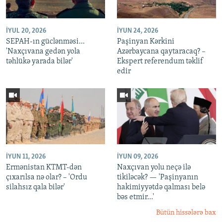
İYUL 20, 2026
İYUN 24, 2026
SEPAH-ın güclənməsi...
Paşinyan Kərkini
'Naxçıvana gedən yola
Azərbaycana qaytaracaq? –
təhlükə yarada bilər'
Ekspert referendum təklif
edir
İYUN 11, 2026
İYUN 09, 2026
Ermənistan KTMT-dən
Naxçıvan yolu neçə ilə
çıxarılsa nə olar? – 'Ordu
tikiləcək? — 'Paşinyanın
silahsız qala bilər'
hakimiyyətdə qalması belə
bəs etmir...'
Bütün hissələrə bax