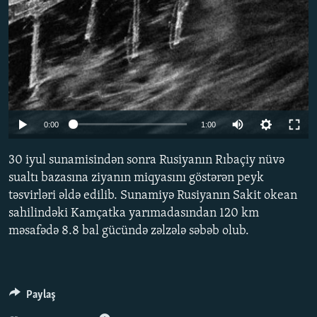
Auto
0:00
1:00
240p
30 iyul sunamisindən sonra Rusiyanın Rıbaçiy nüvə
360p
sualtı bazasına ziyanın miqyasını göstərən peyk
təsvirləri əldə edilib. Sunamiyə Rusiyanın Sakit okean
480p
sahilindəki Kamçatka yarımadasından 120 km
720p
məsafədə 8.8 bal gücündə zəlzələ səbəb olub.
1080p
Paylaş