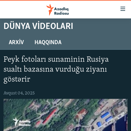
Keçid
linkləri
Əsas
DÜNYA VIDEOLARI
məzmuna
GÜNDƏM
qayıt
#İZAHLA
ARXIV
HAQQINDA
Əsas
KORRUPSIOMETR
naviqasiyaya
Peyk fotoları sunaminin Rusiya
qayıt
#ƏSLINDƏ
Axtarışa
sualtı bazasına vurduğu ziyanı
FƏRQƏ BAX
keç
göstərir
QANUNI DOĞRU
Avqust 04, 2025
ARAŞDIRMA
MULTIMEDIA
RADIO ARXIV
VIDEO
HAQQIMIZDA
FOTOQALEREYA
OXU ZALI