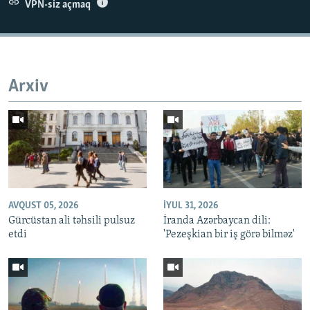
VPN-siz açmaq
Auto
240p
360p
480p
Arxiv
720p
1080p
AVQUST 05, 2026
İYUL 31, 2026
Gürcüstan ali təhsili pulsuz
İranda Azərbaycan dili:
etdi
'Pezeşkian bir iş görə bilməz'