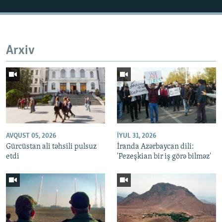
Arxiv
Auto
240p
360p
480p
720p
1080p
AVQUST 05, 2026
İYUL 31, 2026
Gürcüstan ali təhsili pulsuz
İranda Azərbaycan dili:
etdi
'Pezeşkian bir iş görə bilməz'