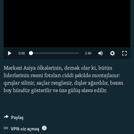
Auto
0:00
2:40
240p
Mərkəzi Asiya ölkələrinin, demək olar ki, bütün
360p
liderlərinin rəsmi fotoları ciddi şəkildə montajlanır:
qırışlar silinir, saçlar rənglənir, dişlər ağardılır, bəzən
480p
boy hündür göstərilir və üzə gülüş əlavə edilir.
720p
1080p
Paylaş
VPN-siz açmaq