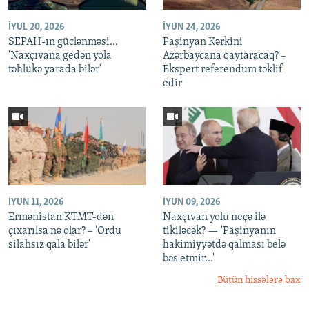
İYUL 20, 2026
İYUN 24, 2026
SEPAH-ın güclənməsi...
Paşinyan Kərkini
'Naxçıvana gedən yola
Azərbaycana qaytaracaq? –
təhlükə yarada bilər'
Ekspert referendum təklif
edir
İYUN 11, 2026
İYUN 09, 2026
Ermənistan KTMT-dən
Naxçıvan yolu neçə ilə
çıxarılsa nə olar? – 'Ordu
tikiləcək? — 'Paşinyanın
silahsız qala bilər'
hakimiyyətdə qalması belə
bəs etmir...'
Bütün hissələrə bax