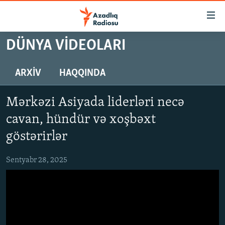
Keçid
linkləri
Əsas
DÜNYA VIDEOLARI
məzmuna
GÜNDƏM
qayıt
#İZAHLA
ARXIV
HAQQINDA
Əsas
KORRUPSIOMETR
naviqasiyaya
Mərkəzi Asiyada liderləri necə
qayıt
#ƏSLINDƏ
Axtarışa
cavan, hündür və xoşbəxt
FƏRQƏ BAX
keç
göstərirlər
QANUNI DOĞRU
Sentyabr 28, 2025
ARAŞDIRMA
MULTIMEDIA
RADIO ARXIV
VIDEO
HAQQIMIZDA
FOTOQALEREYA
OXU ZALI