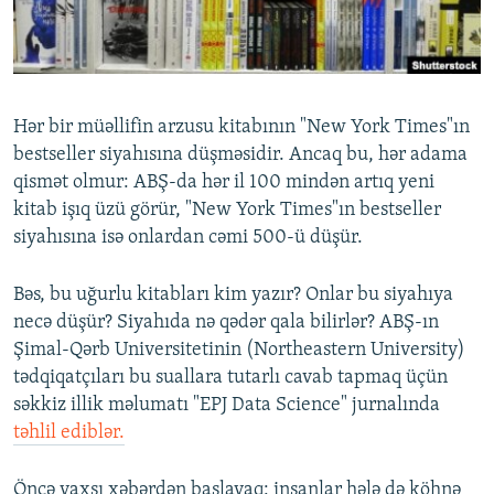
İNFOQRAFIKA
AZƏRBAYCAN ƏDƏBIYYATI KITABXANASI
MISSIYAMIZ
BIZI IZLƏ
KARIKATURA
İSLAM VƏ DEMOKRATIYA
PEŞƏ ETIKASI VƏ JURNALISTIKA STANDARTLARIMIZ
İZ - MƏDƏNIYYƏT PROQRAMI
MATERIALLARIMIZDAN ISTIFADƏ
Hər bir müəllifin arzusu kitabının "New York Times"ın
AZADLIQRADIOSU MOBIL TELEFONUNUZDA
RFE/RL-in bütün saytları
bestseller siyahısına düşməsidir. Ancaq bu, hər adama
BIZIMLƏ ƏLAQƏ
qismət olmur: ABŞ-da hər il 100 mindən artıq yeni
kitab işıq üzü görür, "New York Times"ın bestseller
XƏBƏR BÜLLETENLƏRIMIZ
siyahısına isə onlardan cəmi 500-ü düşür.
Bəs, bu uğurlu kitabları kim yazır? Onlar bu siyahıya
necə düşür? Siyahıda nə qədər qala bilirlər? ABŞ-ın
Şimal-Qərb Universitetinin (Northeastern University)
tədqiqatçıları bu suallara tutarlı cavab tapmaq üçün
səkkiz illik məlumatı "EPJ Data Science" jurnalında
təhlil ediblər.
Öncə yaxşı xəbərdən başlayaq: insanlar hələ də köhnə