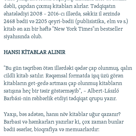
dəbli, çapdan çıxmış kitabları alırlar. Tədqiqatın
əhatələdiyi 2008 – 2016-cı illərdə, səkkiz il ərzində
2468 bədii və 2205 qeyri-bədii (publisistika, elm və s.)
kitab ən azı bir həftə "New York Times"ın bestseller
siyahısında olub.
HANSI KİTABLAR ALINIR
"Bu gün təqribən ötən illərdəki qədər çap olunmuş, qalın
cildli kitab satılır. Rəqəmsal formatda işıq üzü görən
kitabların get-gedə artması çap olunmuş kitabların
satışına heç bir təsir göstərməyib", – Albert-László
Barbási-nin rəhbərlik etdiyi tədqiqat qrupu yazır.
Yaxşı, bəs adətən, hansı növ kitablar uğur qazanır?
Barbasi və həmkarları yazırlar ki, çox zaman bunlar
bədii əsərlər, bioqrafiya və memuarlardır: