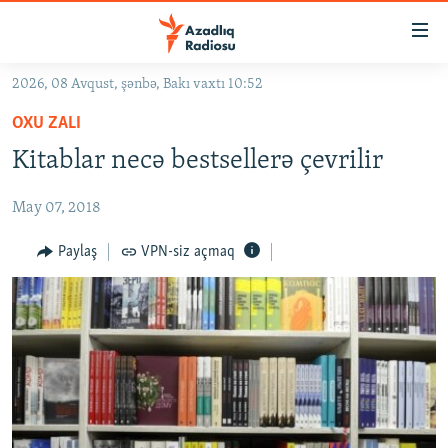
Keçid
linkləri
Əsas
2026, 08 Avqust, şənbə, Bakı vaxtı 10:52
məzmuna
GÜNDƏM
OXU ZALI
qayıt
#İZAHLA
Əsas
Kitablar necə bestsellerə çevrilir
KORRUPSIOMETR
naviqasiyaya
qayıt
May 07, 2018
#ƏSLINDƏ
Axtarışa
FƏRQƏ BAX
Paylaş
VPN-siz açmaq
keç
QANUNI DOĞRU
ARAŞDIRMA
MULTIMEDIA
RADIO ARXIV
VIDEO
HAQQIMIZDA
FOTOQALEREYA
OXU ZALI