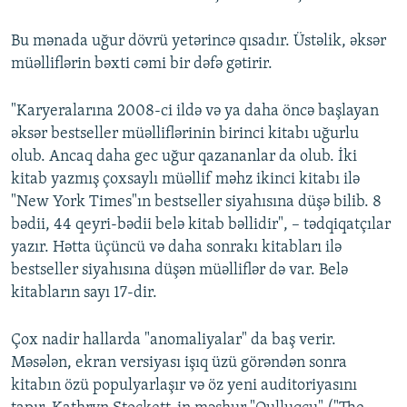
Bu mənada uğur dövrü yetərincə qısadır. Üstəlik, əksər
müəlliflərin bəxti cəmi bir dəfə gətirir.
"Karyeralarına 2008-ci ildə və ya daha öncə başlayan
əksər bestseller müəlliflərinin birinci kitabı uğurlu
olub. Ancaq daha gec uğur qazananlar da olub. İki
kitab yazmış çoxsaylı müəllif məhz ikinci kitabı ilə
"New York Times"ın bestseller siyahısına düşə bilib. 8
bədii, 44 qeyri-bədii belə kitab bəllidir", – tədqiqatçılar
yazır. Hətta üçüncü və daha sonrakı kitabları ilə
bestseller siyahısına düşən müəlliflər də var. Belə
kitabların sayı 17-dir.
Çox nadir hallarda "anomaliyalar" da baş verir.
Məsələn, ekran versiyası işıq üzü görəndən sonra
kitabın özü populyarlaşır və öz yeni auditoriyasını