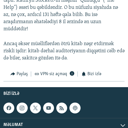
tapır. Kathryn Stockett-in məşhur "Qulluqçu" ("The
Help") əsəri bu qəbildəndir. O bu nüfuzlu siyahıda nə
az, nə çox, ardıcıl 131 həftə qala bilib. Bu isə
araşdırmanın əhatələdiyi 8 il ərzində ən uzun
müddətdir!
Ancaq əksər müəlliflərdən ötrü kitab nəşr etdirmək
riskli işdir: kitab dərhal auditoriyanın diqqətini cəlb edə
də bilər, sakitcə gözdən itə də.
Paylaş
VPN-siz açmaq
Bizi izlə
BIZI IZLƏ
MƏLUMAT