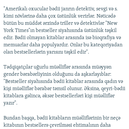
"Amerikalı oxucular bədii janrın detektiv, sevgi və s.
kimi növlərinə daha çox üstünlük verirlər. Nəticədə
bütün bu müddət ərzində triller və detektivlər "New
York Times"ın bestseller siyahısında üstünlük təşkil
edir. Bədii olmayan kitablar arasında isə bioqrafiya və
memuarlar daha populyardır. Onlar bu kateqoriyadan
olan bestsellerlərin yarısını təşkil edir".
Tədqiqatçılar uğurlu müəlliflər arasında müəyyən
gender bərabərliyinin olduğunu da aşkarlayıblar:
"Bestseller siyahısında bədii kitablar arasında qadın və
kişi müəlliflər bərabər təmsil olunur. Əksinə, qeyri-bədii
kitablara gəlincə, əksər bestsellerləri kişi müəlliflər
yazır".
Bundan başqa, bədii kitabların müəlliflərinin bir neçə
kitabının bestsellerə çevrilməsi ehtimalının daha