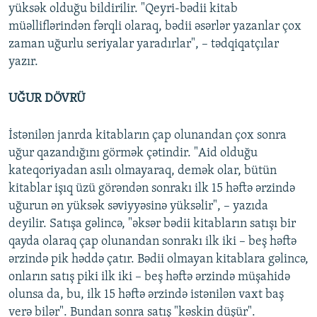
yüksək olduğu bildirilir. "Qeyri-bədii kitab
müəlliflərindən fərqli olaraq, bədii əsərlər yazanlar çox
zaman uğurlu seriyalar yaradırlar", – tədqiqatçılar
yazır.
UĞUR DÖVRÜ
İstənilən janrda kitabların çap olunandan çox sonra
uğur qazandığını görmək çətindir. "Aid olduğu
kateqoriyadan asılı olmayaraq, demək olar, bütün
kitablar işıq üzü görəndən sonrakı ilk 15 həftə ərzində
uğurun ən yüksək səviyyəsinə yüksəlir", – yazıda
deyilir. Satışa gəlincə, "əksər bədii kitabların satışı bir
qayda olaraq çap olunandan sonrakı ilk iki – beş həftə
ərzində pik həddə çatır. Bədii olmayan kitablara gəlincə,
onların satış piki ilk iki – beş həftə ərzində müşahidə
olunsa da, bu, ilk 15 həftə ərzində istənilən vaxt baş
verə bilər". Bundan sonra satış "kəskin düşür".