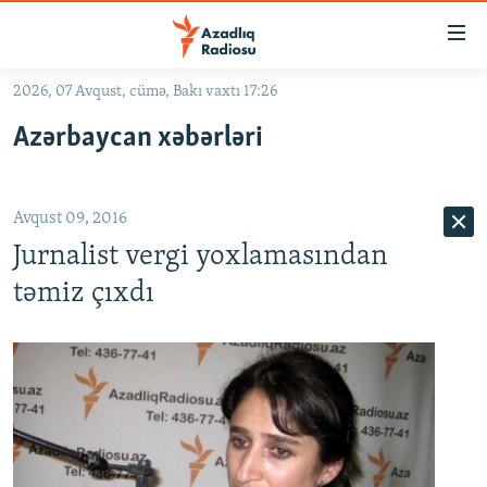
Keçid
linkləri
Əsas
2026, 07 Avqust, cümə, Bakı vaxtı 17:26
məzmuna
GÜNDƏM
Azərbaycan xəbərləri
qayıt
#İZAHLA
Əsas
KORRUPSIOMETR
naviqasiyaya
Avqust 09, 2016
qayıt
#ƏSLINDƏ
Axtarışa
Jurnalist vergi yoxlamasından
FƏRQƏ BAX
keç
təmiz çıxdı
QANUNI DOĞRU
ARAŞDIRMA
MULTIMEDIA
RADIO ARXIV
VIDEO
HAQQIMIZDA
FOTOQALEREYA
OXU ZALI