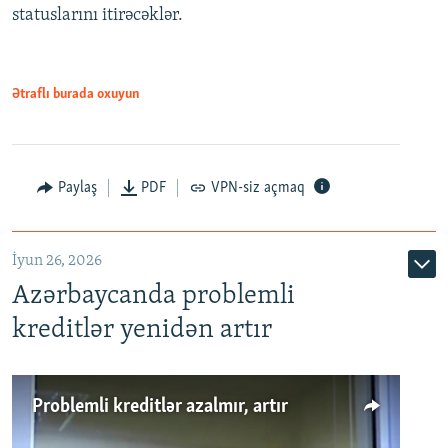
statuslarını itirəcəklər.
1080p
Ətraflı burada oxuyun
Auto
240p
360p
480p
Paylaş
PDF
VPN-siz açmaq
720p
1080p
İyun 26, 2026
Azərbaycanda problemli
kreditlər yenidən artır
Problemli kreditlər azalmır, artır