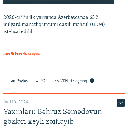
240p
2026-cı ilin ilk yarısında Azərbaycanda 65.2
360p
milyard manatlıq ümumi daxili məhsul (ÜDM)
480p
Auto
240p
360p
480p
istehsal edilib.
720p
720p
1080p
1080p
Ətraflı burada oxuyun
Paylaş
PDF
VPN-siz açmaq
İyul 10, 2026
Yaxınları: Bəhruz Səmədovun
gözləri xeyli zəifləyib