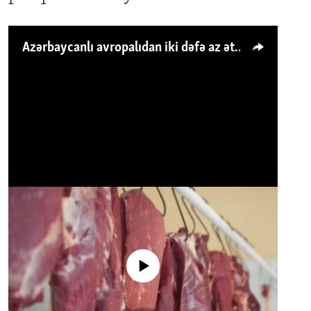
Azərbaycanlı avropalıdan iki dəfə az ət yeyir, amma... 'Qiymət artımı qaçılmazdır'
No media source currently available