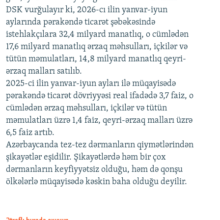
DSK vurğulayır ki, 2026-cı ilin yanvar-iyun
aylarında pərakəndə ticarət şəbəkəsində
istehlakçılara 32,4 milyard manatlıq, o cümlədən
17,6 milyard manatlıq ərzaq məhsulları, içkilər və
tütün məmulatları, 14,8 milyard manatlıq qeyri-
ərzaq malları satılıb.
2025-ci ilin yanvar-iyun ayları ilə müqayisədə
pərakəndə ticarət dövriyyəsi real ifadədə 3,7 faiz, o
cümlədən ərzaq məhsulları, içkilər və tütün
məmulatları üzrə 1,4 faiz, qeyri-ərzaq malları üzrə
6,5 faiz artıb.
Azərbaycanda tez-tez dərmanların qiymətlərindən
şikayətlər eşidilir. Şikayətlərdə həm bir çox
dərmanların keyfiyyətsiz olduğu, həm də qonşu
ölkələrlə müqayisədə kəskin baha olduğu deyilir.