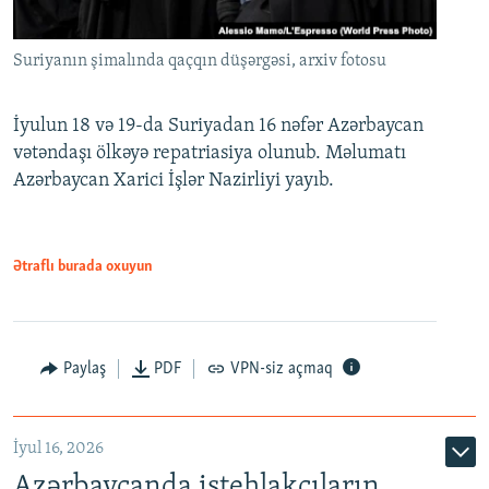
Suriyanın şimalında qaçqın düşərgəsi, arxiv fotosu
İyulun 18 və 19-da Suriyadan 16 nəfər Azərbaycan
vətəndaşı ölkəyə repatriasiya olunub. Məlumatı
Azərbaycan Xarici İşlər Nazirliyi yayıb.
Ətraflı burada oxuyun
Paylaş
PDF
VPN-siz açmaq
İyul 16, 2026
Azərbaycanda istehlakçıların