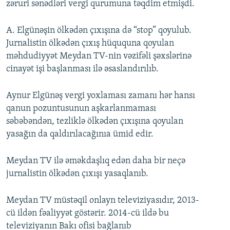
zəruri sənədləri vergi qurumuna təqdim etmişdi.
A. Elgünəşin ölkədən çıxışına də “stop” qoyulub.
Jurnalistin ölkədən çıxış hüququna qoyulan
məhdudiyyət Meydan TV-nin vəzifəli şəxslərinə
cinayət işi başlanması ilə əsaslandırılıb.
Aynur Elgünəş vergi yoxlaması zamanı hər hansı
qanun pozuntusunun aşkarlanmaması
səbəbəndən, tezliklə ölkədən çıxışına qoyulan
yasağın da qaldırılacağınıa ümid edir.
Meydan TV ilə əməkdaşlıq edən daha bir neçə
jurnalistin ölkədən çıxışı yasaqlanıb.
Meydan TV müstəqil onlayn televiziyasıdır, 2013-
cü ildən fəaliyyət göstərir. 2014-cü ildə bu
televiziyanın Bakı ofisi bağlanıb