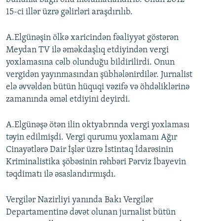
15-ci illər üzrə gəlirləri araşdırılıb.
A.Elgünəşin ölkə xaricindən fəaliyyət göstərən
Meydan TV ilə əməkdaşlıq etdiyindən vergi
yoxlamasına cəlb olunduğu bildirilirdi. Onun
vergidən yayınmasından şübhələnirdilər. Jurnalist
elə əvvəldən bütün hüquqi vəzifə və öhdəliklərinə
zamanında əməl etdiyini deyirdi.
A.Elgünəşə ötən ilin oktyabrında vergi yoxlaması
təyin edilmişdi. Vergi qurumu yoxlamanı Ağır
Cinayətlərə Dair İşlər üzrə İstintaq İdarəsinin
Kriminalistika şöbəsinin rəhbəri Pərviz İbayevin
təqdimatı ilə əsaslandırmışdı.
Vergilər Nazirliyi yanında Bakı Vergilər
Departamentinə dəvət olunan jurnalist bütün