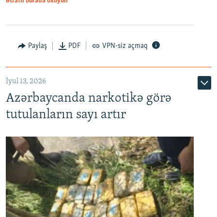
Ətraflı burada oxuyun
Paylaş
PDF
VPN-siz açmaq
İyul 13, 2026
Azərbaycanda narkotikə görə
tutulanların sayı artır