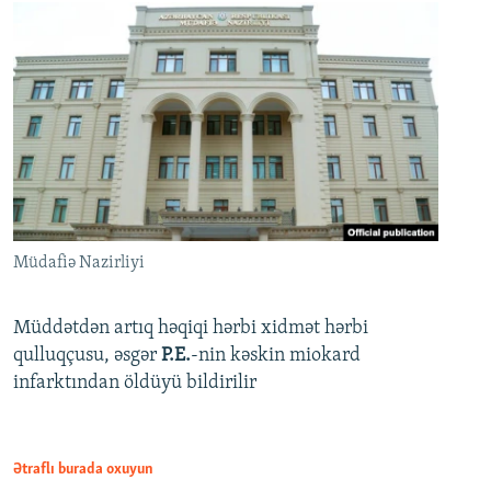
Müdafiə Nazirliyi
Müddətdən artıq həqiqi hərbi xidmət hərbi
qulluqçusu, əsgər
P.E.
-nin kəskin miokard
infarktından öldüyü bildirilir
Ətraflı burada oxuyun