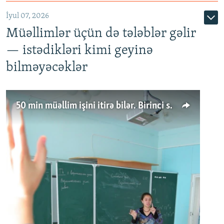
İyul 07, 2026
Müəllimlər üçün də tələblər gəlir
— istədikləri kimi geyinə
bilməyəcəklər
50 min müəllim işini itirə bilər. Birinci sinfə gedənlər azalır