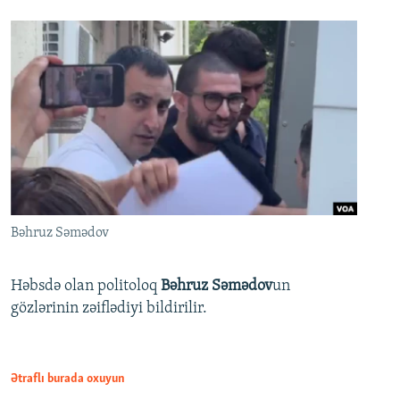
Bəhruz Səmədov
Həbsdə olan politoloq
Bəhruz Səmədov
un
gözlərinin zəiflədiyi bildirilir.
Ətraflı burada oxuyun