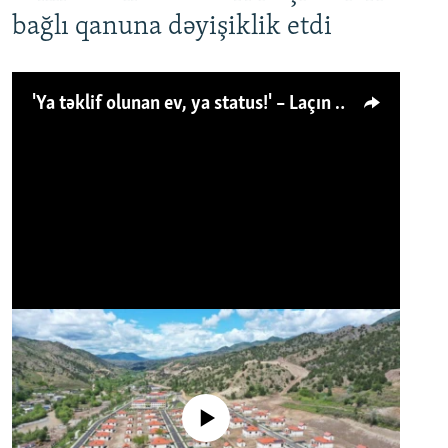
bağlı qanuna dəyişiklik etdi
'Ya təklif olunan ev, ya status!' – Laçın köçkünü: 'Laçından başqa heç hara!'
No media source currently available