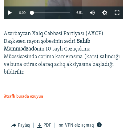
Auto
0:00
6:51
240p
Azərbaycan Xalq Cəbhəsi Partiyası (AXCP)
360p
Daşkəsən rayon şöbəsinin sədri
Sahib
480p
Auto
240p
360p
480p
Məmmədzadə
nin 10 saylı Cəzaçəkmə
720p
Müəssisəsində cərimə kamerasına (kars) salındığı
720p
1080p
və buna etiraz olaraq aclıq aksiyasına başladığı
1080p
bildirilir.
Ətraflı burada oxuyun
Paylaş
PDF
VPN-siz açmaq