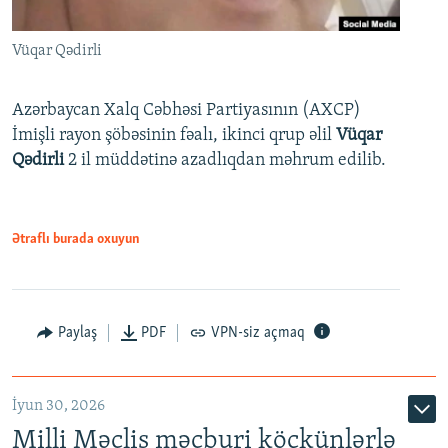
Vüqar Qədirli
Azərbaycan Xalq Cəbhəsi Partiyasının (AXCP)
İmişli rayon şöbəsinin fəalı, ikinci qrup əlil
Vüqar
Qədirli
2 il müddətinə azadlıqdan məhrum edilib.
Ətraflı burada oxuyun
Paylaş
PDF
VPN-siz açmaq
İyun 30, 2026
Milli Məclis məcburi köçkünlərlə