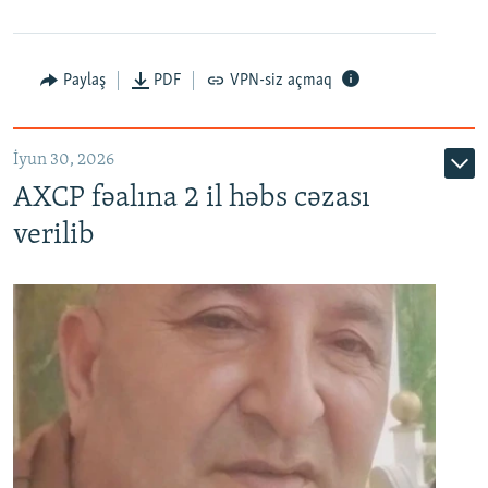
Paylaş
PDF
VPN-siz açmaq
İyun 30, 2026
AXCP fəalına 2 il həbs cəzası
verilib