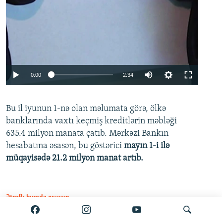
Auto
0:00
2:34
240p
Bu il iyunun 1-nə olan məlumata görə, ölkə
360p
banklarında vaxtı keçmiş kreditlərin məbləği
480p
635.4 milyon manata çatıb. Mərkəzi Bankın
720p
hesabatına əsasən, bu göstərici
mayın 1-i ilə
müqayisədə 21.2 milyon manat artıb.
1080p
Ətraflı burada oxuyun