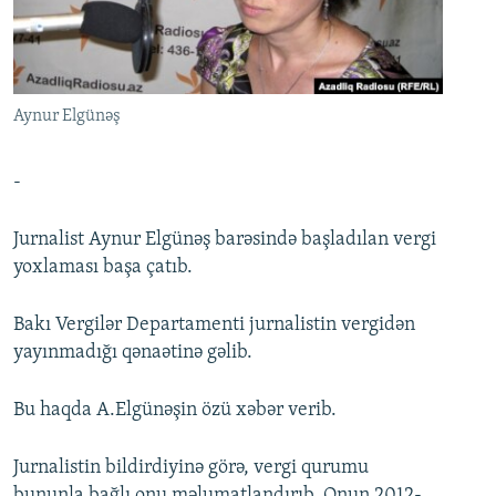
İNFOQRAFIKA
AZƏRBAYCAN ƏDƏBIYYATI KITABXANASI
MISSIYAMIZ
BIZI IZLƏ
KARIKATURA
İSLAM VƏ DEMOKRATIYA
PEŞƏ ETIKASI VƏ JURNALISTIKA STANDARTLARIMIZ
İZ - MƏDƏNIYYƏT PROQRAMI
MATERIALLARIMIZDAN ISTIFADƏ
Aynur Elgünəş
AZADLIQRADIOSU MOBIL TELEFONUNUZDA
RFE/RL-in bütün saytları
BIZIMLƏ ƏLAQƏ
-
XƏBƏR BÜLLETENLƏRIMIZ
Jurnalist Aynur Elgünəş barəsində başladılan vergi
yoxlaması başa çatıb.
Bakı Vergilər Departamenti jurnalistin vergidən
yayınmadığı qənaətinə gəlib.
Bu haqda A.Elgünəşin özü xəbər verib.
Jurnalistin bildirdiyinə görə, vergi qurumu
bununla bağlı onu məlumatlandırıb. Onun 2012-