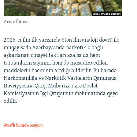
Arxiv fotosu
2026-cı ilin ilk yarısında ötən ilin analoji dövrü ilə
müqayisədə Azərbaycanda narkotiklə bağlı
aşkarlanan cinayət faktları azalsa da həm
tutulanların sayının, həm də müsadirə edilən
maddələrin həcminin artdığı bildirilir. Bu barədə
Narkomanlığa və Narkotik Vasitələrin Qanunsuz
Dövriyyəsinə Qarşı Mübarizə üzrə Dövlət
Komissiyasının İşçi Qrupunun məlumatında qeyd
edilir.
Ətraflı burada oxuyun