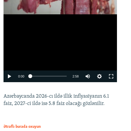
Auto
0:00
2:58
240p
Azərbaycanda 2026-cı ildə illik inflyasiyanın 6.1
360p
faiz, 2027-ci ildə isə 5.8 faiz olacağı gözlənilir.
480p
720p
1080p
Ətraflı burada oxuyun