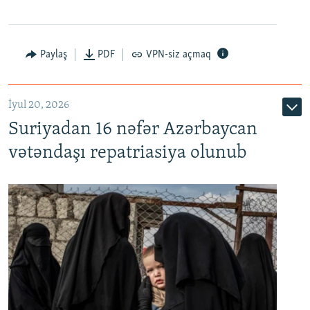
Paylaş
PDF
VPN-siz açmaq
İyul 20, 2026
Auto
240p
360p
480p
Suriyadan 16 nəfər Azərbaycan
720p
1080p
vətəndaşı repatriasiya olunub