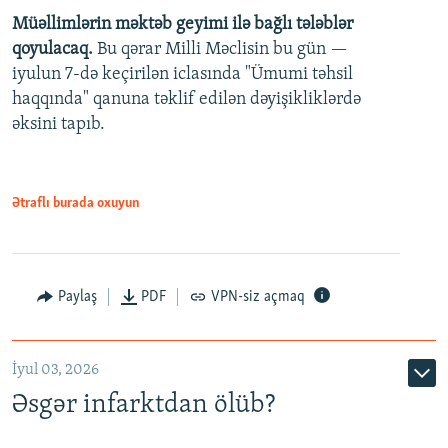
Müəllimlərin məktəb geyimi ilə bağlı tələblər
360p
qoyulacaq.
Bu qərar Milli Məclisin bu gün —
480p
iyulun 7-də keçirilən iclasında "Ümumi təhsil
720p
haqqında" qanuna təklif edilən dəyişikliklərdə
əksini tapıb.
1080p
Ətraflı burada oxuyun
Auto
240p
360p
480p
Paylaş
PDF
VPN-siz açmaq
720p
1080p
İyul 03, 2026
Əsgər infarktdan ölüb?