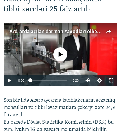
tibbi xərcləri 25 faiz artıb
Ard-arda açılan dərman zavodları ölkənin tələbatını ödəyirmi?
No media source currently available
Auto
0:00
5:23
240p
Son bir ildə Azərbaycanda istehlakçıların
360p
əczaçılıq
məhsulları və tibbi ləvazimatlara çəkdiyi xərc 24,9
480p
Auto
240p
360p
480p
faiz artıb.
720p
Bu barədə Dövlət Statistika Komitəsinin (DSK) bu
720p
1080p
gün, iyulun 16-da yaydığı məlumatda bildirilir.
1080p