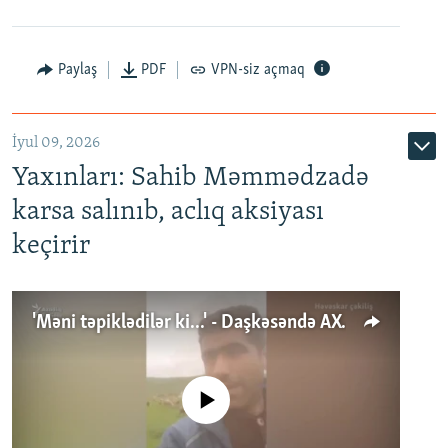
Paylaş
PDF
VPN-siz açmaq
İyul 09, 2026
Yaxınları: Sahib Məmmədzadə
karsa salınıb, aclıq aksiyası
keçirir
'Məni təpiklədilər ki...' - Daşkəsəndə AXCP fəalının yaxınları onun həbsinə etiraz edirlər
No media source currently available