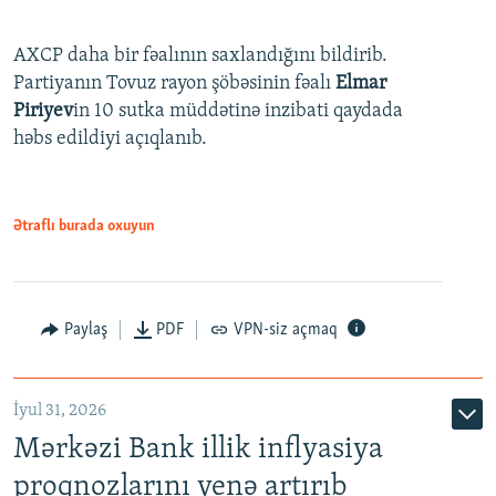
AXCP daha bir fəalının saxlandığını bildirib.
Partiyanın Tovuz rayon şöbəsinin fəalı
Elmar
Piriyev
in 10 sutka müddətinə inzibati qaydada
həbs edildiyi açıqlanıb.
Ətraflı burada oxuyun
Paylaş
PDF
VPN-siz açmaq
İyul 31, 2026
Mərkəzi Bank illik inflyasiya
proqnozlarını yenə artırıb