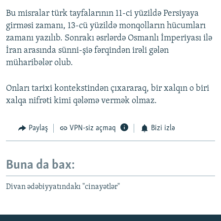
Bu misralar türk tayfalarının 11-ci yüzildə Persiyaya
girməsi zamanı, 13-cü yüzildə monqolların hücumları
zamanı yazılıb. Sonrakı əsrlərdə Osmanlı İmperiyası ilə
İran arasında sünni-şiə fərqindən irəli gələn
müharibələr olub.
Onları tarixi kontekstindən çıxararaq, bir xalqın o biri
xalqa nifrəti kimi qələmə vermək olmaz.
Paylaş
VPN-siz açmaq
Bizi izlə
Buna da bax:
Divan ədəbiyyatındakı "cinayətlər"