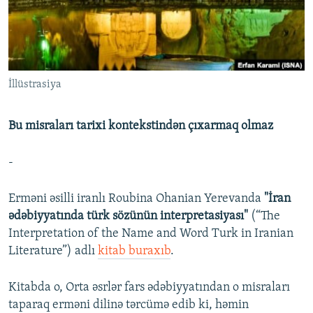
İNFOQRAFIKA
AZƏRBAYCAN ƏDƏBIYYATI KITABXANASI
MISSIYAMIZ
BIZI IZLƏ
KARIKATURA
İSLAM VƏ DEMOKRATIYA
PEŞƏ ETIKASI VƏ JURNALISTIKA STANDARTLARIMIZ
İZ - MƏDƏNIYYƏT PROQRAMI
MATERIALLARIMIZDAN ISTIFADƏ
İllüstrasiya
AZADLIQRADIOSU MOBIL TELEFONUNUZDA
RFE/RL-in bütün saytları
BIZIMLƏ ƏLAQƏ
Bu misraları tarixi kontekstindən çıxarmaq olmaz
XƏBƏR BÜLLETENLƏRIMIZ
-
Erməni əsilli iranlı Roubina Ohanian Yerevanda
"İran
ədəbiyyatında türk sözünün interpretasiyası"
(“The
Interpretation of the Name and Word Turk in Iranian
Literature”) adlı
kitab buraxıb
.
Kitabda o, Orta əsrlər fars ədəbiyyatından o misraları
taparaq erməni dilinə tərcümə edib ki, həmin