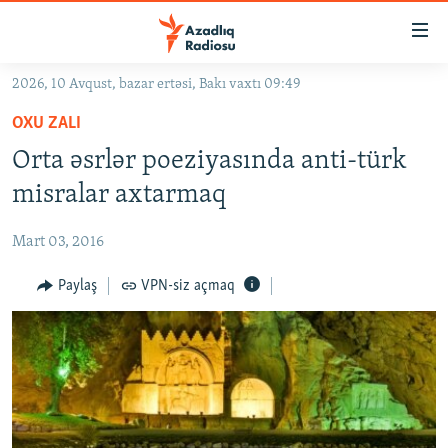
Keçid
linkləri
Əsas
2026, 10 Avqust, bazar ertəsi, Bakı vaxtı 09:49
məzmuna
GÜNDƏM
OXU ZALI
qayıt
#İZAHLA
Əsas
Orta əsrlər poeziyasında anti-türk
KORRUPSIOMETR
naviqasiyaya
misralar axtarmaq
qayıt
#ƏSLINDƏ
Axtarışa
Mart 03, 2016
FƏRQƏ BAX
keç
QANUNI DOĞRU
Paylaş
VPN-siz açmaq
ARAŞDIRMA
MULTIMEDIA
RADIO ARXIV
VIDEO
HAQQIMIZDA
FOTOQALEREYA
OXU ZALI