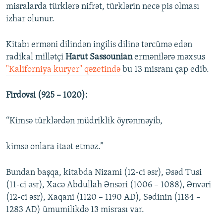
misralarda türklərə nifrət, türklərin necə pis olması
izhar olunur.
Kitabı erməni dilindən ingilis dilinə tərcümə edən
radikal millətçi
Harut Sassounian
ermənilərə məxsus
"Kaliforniya kuryer" qəzetində
bu 13 misranı çap edib.
Firdovsi (925 – 1020):
“Kimsə türklərdən müdriklik öyrənməyib,
kimsə onlara itaət etməz.”
Bundan başqa, kitabda Nizami (12-ci əsr), Əsəd Tusi
(11-ci əsr), Xacə Abdullah Ənsəri (1006 – 1088), Ənvəri
(12-ci əsr), Xaqani (1120 – 1190 AD), Sədinin (1184 –
1283 AD) ümumilikdə 13 misrası var.