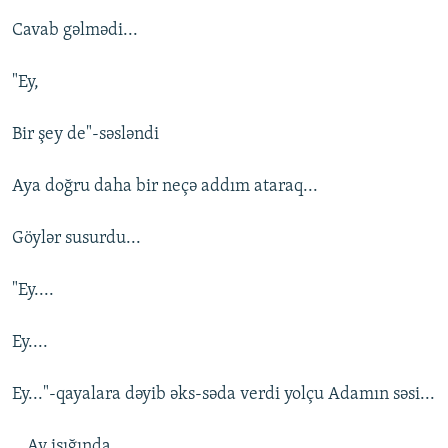
Cavab gəlmədi...
"Ey,
Bir şey de"-səsləndi
Aya doğru daha bir neçə addım ataraq...
Göylər susurdu...
"Ey....
Ey....
Ey..."-qayalara dəyib əks-səda verdi yolçu Adamın səsi...
...Ay işığında