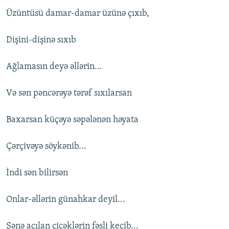
Üzüntüsü damar-damar üzünə çıxıb,
Dişini-dişinə sıxıb
Ağlamasın deyə əllərin...
Və sən pəncərəyə tərəf sıxılarsan
Baxarsan küçəyə səpələnən həyata
Çərçivəyə söykənib...
İndi sən bilirsən
Onlar-əllərin günahkar deyil...
Sənə açılan çiçəklərin fəsli keçib...