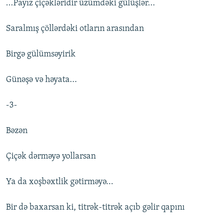
...Payız çiçəkləridir üzümdəki gülüşlər...
Saralmış çöllərdəki otların arasından
Birgə gülümsəyirik
Günəşə və həyata...
-3-
Bəzən
Çiçək dərməyə yollarsan
Ya da xoşbəxtlik gətirməyə...
Bir də baxarsan ki, titrək-titrək açıb gəlir qapını