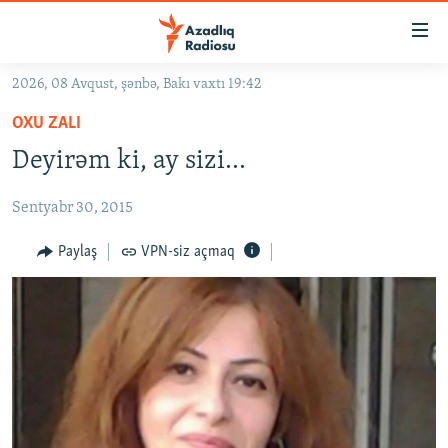
Keçid
linkləri
Əsas
2026, 08 Avqust, şənbə, Bakı vaxtı 19:42
məzmuna
GÜNDƏM
OXU ZALI
qayıt
#İZAHLA
Əsas
Deyirəm ki, ay sizi...
KORRUPSIOMETR
naviqasiyaya
qayıt
Sentyabr 30, 2015
#ƏSLINDƏ
Axtarışa
FƏRQƏ BAX
Paylaş
VPN-siz açmaq
keç
QANUNI DOĞRU
ARAŞDIRMA
MULTIMEDIA
RADIO ARXIV
VIDEO
HAQQIMIZDA
FOTOQALEREYA
OXU ZALI