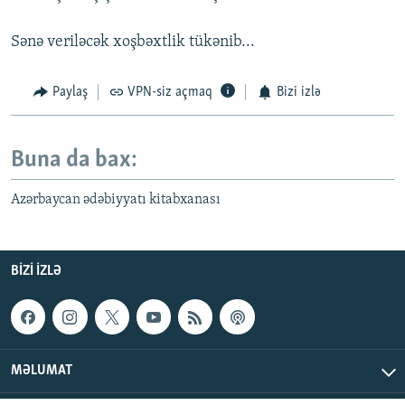
Sənə veriləcək xoşbəxtlik tükənib...
Paylaş
VPN-siz açmaq
Bizi izlə
Buna da bax:
Azərbaycan ədəbiyyatı kitabxanası
BIZI IZLƏ
MƏLUMAT