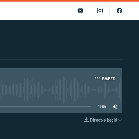
EMBED
able
24:59
Direct-ə keçid
EMBED