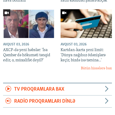
hava böhranı
satıb kənddən şəhərə köçək'
AVQUST 03, 2026
AVQUST 03, 2026
AXCP-də yeni həbslər: 'İsa
Kartdan-karta yeni limit:
Qəmbər də hökuməti tənqid
'Dünya nağdsız ödənişlərə
edir, o, müxalifət deyil?'
keçir, bizdə isə tərsinə...'
Bütün hissələrə bax
TV PROQRAMLARA BAX
RADIO PROQRAMLARI DINLƏ