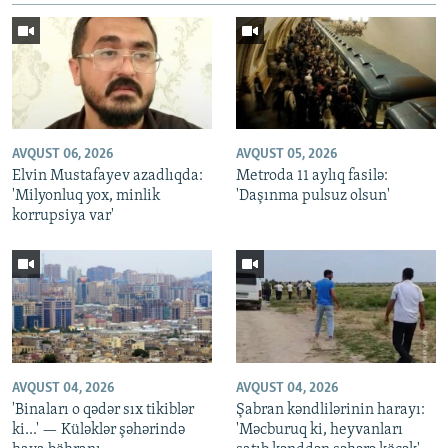
AVQUST 06, 2026
AVQUST 05, 2026
Elvin Mustafayev azadlıqda:
Metroda 11 aylıq fasilə:
'Milyonluq yox, minlik
'Daşınma pulsuz olsun'
korrupsiya var'
AVQUST 04, 2026
AVQUST 04, 2026
'Binaları o qədər sıx tikiblər
Şabran kəndlilərinin harayı:
ki...' — Küləklər şəhərində
'Məcburuq ki, heyvanları