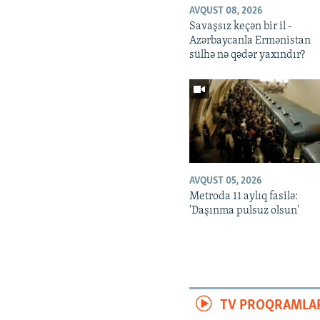
AVQUST 08, 2026
Savaşsız keçən bir il -
Azərbaycanla Ermənistan
sülhə nə qədər yaxındır?
AVQUST 05, 2026
Metroda 11 aylıq fasilə:
'Daşınma pulsuz olsun'
TV PROQRAMLA