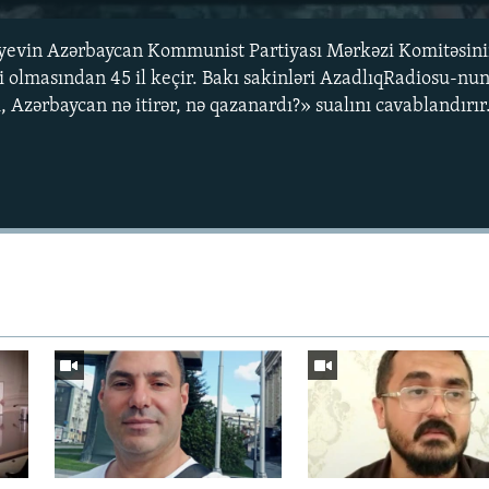
yevin Azərbaycan Kommunist Partiyası Mərkəzi Komitəsinin
i olmasından 45 il keçir. Bakı sakinləri AzadlıqRadiosu-nun
 Azərbaycan nə itirər, nə qazanardı?» sualını cavablandırır