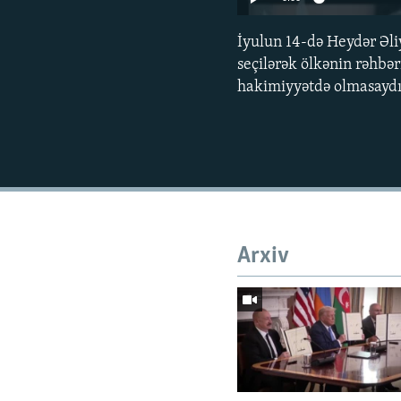
İyulun 14-də Heydər Əli
seçilərək ölkənin rəhbər
hakimiyyətdə olmasaydı,
Arxiv