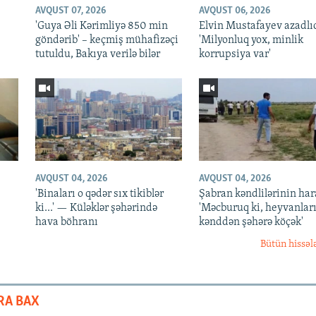
AVQUST 07, 2026
AVQUST 06, 2026
'Guya Əli Kərimliyə 850 min
Elvin Mustafayev azadlı
göndərib' – keçmiş mühafizəçi
'Milyonluq yox, minlik
tutuldu, Bakıya verilə bilər
korrupsiya var'
AVQUST 04, 2026
AVQUST 04, 2026
'Binaları o qədər sıx tikiblər
Şabran kəndlilərinin har
ki...' — Küləklər şəhərində
'Məcburuq ki, heyvanları
hava böhranı
kənddən şəhərə köçək'
Bütün hissəl
RA BAX