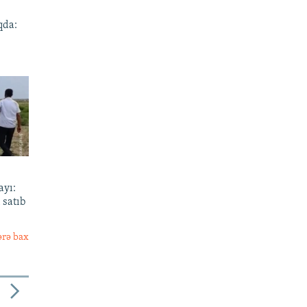
qda:
ayı:
 satıb
ərə bax