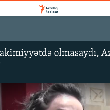
hakimiyyətdə olmasaydı, Az
?