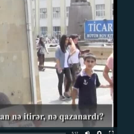
able
5:12