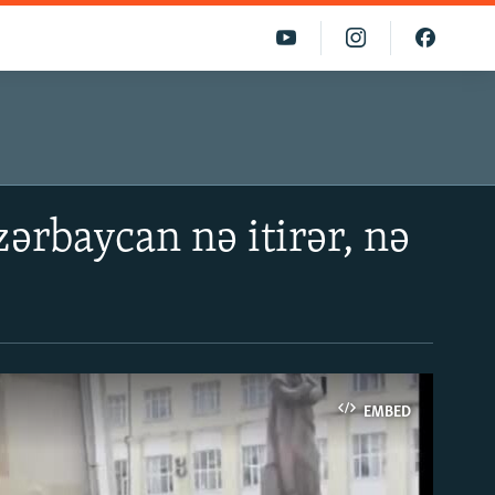
ərbaycan nə itirər, nə
EMBED