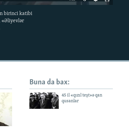
 birinci katibi
EMBED
 «Əliyevlər
.
Buna da bax:
45 il «qızıl teşt»ə qan
qusanlar