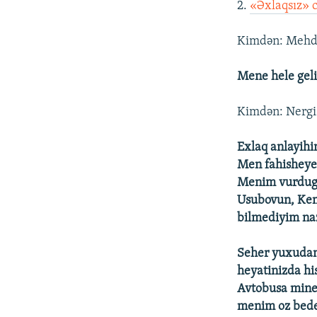
2.
«Əxlaqsız» 
Kimdən: Mehdi
Mene hele geli
Kimdən: Nergi
Exlaq anlayihi
Men fahisheye
Menim vurdugu
Usubovun, Kem
bilmediyim na
Seher yuxudan
heyatinizda hi
Avtobusa mine
menim oz bede