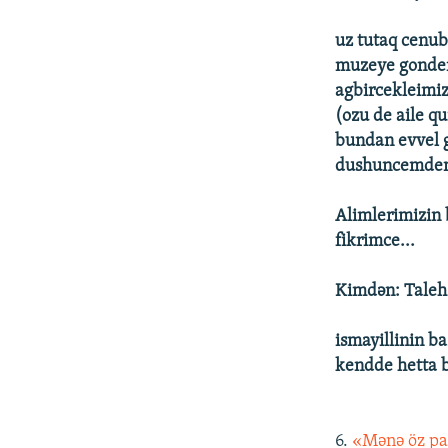
uz tutaq cenub 
muzeye gondere
agbircekleimiz 
(ozu de aile qu
bundan evvel g
dushuncemden
Alimlerimizin 
fikrimce...
Kimdən: Taleh
ismayillinin 
kendde hetta b
6.
«Mənə öz pa