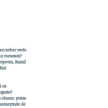
en xeber verir.
an vururam?
iyevin, Ramil
ini
i oz
iqazin?
 olunur, yoxsa
ilmemeyinde de