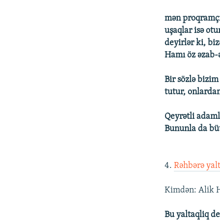
mən proqramçıy
uşaqlar isə ot
deyirlər ki, b
Hamı öz əzab-əz
Bir sözlə bizim
tutur, onlardan
Qeyrətli adamla
Bununla da bü
4.
Rəhbərə yalt
Kimdən: Alik 
Bu yaltaqliq dey