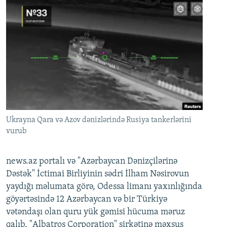
Ukrayna Qara və Azov dənizlərində Rusiya tankerlərini
vurub
news.az portalı və "Azərbaycan Dənizçilərinə
Dəstək" İctimai Birliyinin sədri İlham Nəsirovun
yaydığı məlumata görə, Odessa limanı yaxınlığında
göyərtəsində 12 Azərbaycan və bir Türkiyə
vətəndaşı olan quru yük gəmisi hücuma məruz
qalıb. "Albatros Corporation" şirkətinə məxsus