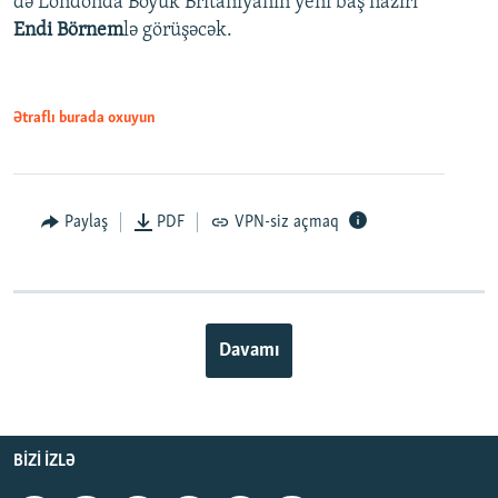
də Londonda Böyük Britaniyanın yeni baş naziri
Endi Börnem
lə görüşəcək.
Ətraflı burada oxuyun
Paylaş
PDF
VPN-siz açmaq
Davamı
BIZI IZLƏ