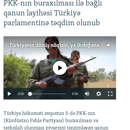
PKK-nın buraxılması ilə bağlı
qanun layihəsi Türkiyə
parlamentinə təqdim olunub
Türkiyənin dönüş nöqtəsi, ya Ərdoğana üçüncü şans: PKK ilə qəfil barışıq nə deməkdir?
No media source currently available
Auto
0:00
5:56
240p
Türkiyə hökuməti avqustun 5-də PKK-nın
360p
(Kürdüstan Fəhlə Partiyası) buraxılması və
480p
Auto
240p
360p
480p
tərksilah olunması prosesini tənzimləyən qanun