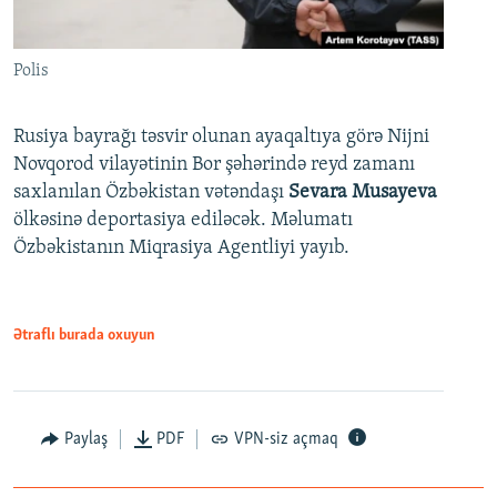
Polis
Rusiya bayrağı təsvir olunan ayaqaltıya görə Nijni
Novqorod vilayətinin Bor şəhərində reyd zamanı
saxlanılan Özbəkistan vətəndaşı
Sevara Musayeva
ölkəsinə deportasiya ediləcək. Məlumatı
Özbəkistanın Miqrasiya Agentliyi yayıb.
Ətraflı burada oxuyun
Paylaş
PDF
VPN-siz açmaq