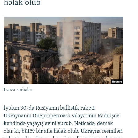
həlak olub
Lvova zərbələr
İyulun 30-da Rusiyanın ballistik raketi
Ukraynanın Dnepropetrovsk vilayətinin Radiuşne
kəndində yaşayış evini vurub. Nəticədə, demək
olar ki, bütöv bir ailə həlak olub. Ukrayna rəsmiləri