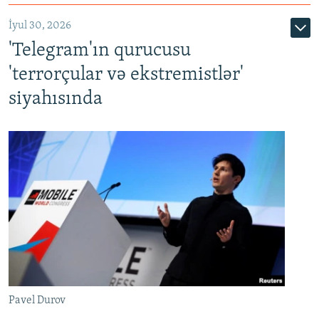
İyul 30, 2026
'Telegram'ın qurucusu
'terrorçular və ekstremistlər'
siyahısında
Pavel Durov