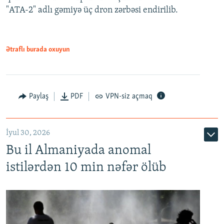
"ATA-2" adlı gəmiyə üç dron zərbəsi endirilib.
Ətraflı burada oxuyun
Paylaş
PDF
VPN-siz açmaq
İyul 30, 2026
Bu il Almaniyada anomal
istilərdən 10 min nəfər ölüb