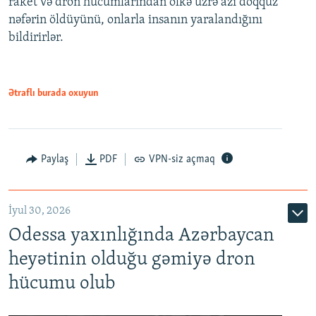
raket və dron hücumlarından ölkə üzrə azı doqquz
nəfərin öldüyünü, onlarla insanın yaralandığını
bildirirlər.
Ətraflı burada oxuyun
Paylaş
PDF
VPN-siz açmaq
İyul 30, 2026
Odessa yaxınlığında Azərbaycan
heyətinin olduğu gəmiyə dron
hücumu olub