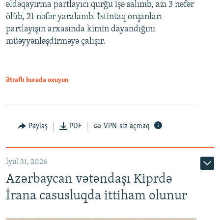
əldəqayırma partlayıcı qurğu işə salınıb, azı 3 nəfər
ölüb, 21 nəfər yaralanıb. İstintaq orqanları
partlayışın arxasında kimin dayandığını
müəyyənləşdirməyə çalışır.
Ətraflı burada oxuyun
Paylaş
PDF
VPN-siz açmaq
İyul 31, 2026
Azərbaycan vətəndaşı Kiprdə
İrana casusluqda ittiham olunur