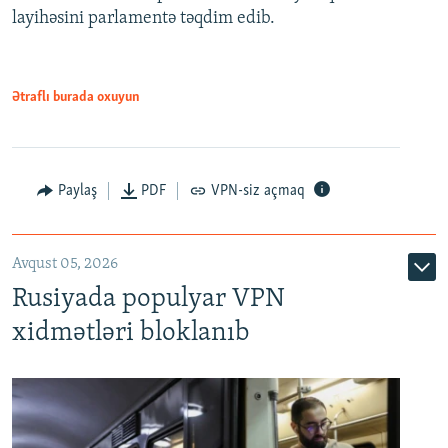
720p
layihəsini parlamentə təqdim edib.
720p
1080p
1080p
Ətraflı burada oxuyun
Paylaş
PDF
VPN-siz açmaq
Avqust 05, 2026
Rusiyada populyar VPN
xidmətləri bloklanıb