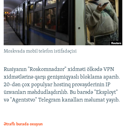
Moskvada mobil telefon istifadəçisi
Rusiyanın "Roskomnadzor" xidməti ölkədə VPN
xidmətlərinə qarşı genişmiqyaslı bloklama aparıb.
20-dən çox populyar hostinq provayderinin IP
ünvanları məhdudlaşdırılıb. Bu barədə "Eksployt"
və "Agentstvo" Telegram kanalları məlumat yayıb.
Ətraflı burada oxuyun