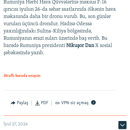
Rumıniya Hərbi Hava Qüvvələrinə məxsus F-16
qırıcısı iyulun 26-da səhər saatlarında ölkənin hava
məkanında daha bir dronu vurub. Bu, son günlər
vurulan üçüncü drondur. Hadisə Odessa
yaxınlığındakı Sulina-Kiliya bölgəsində,
Rumıniyanın ərazi suları üzərində baş verib. Bu
barədə Rumıniya prezidenti
Nikuşor Dan
X sosial
şəbəkəsində yazıb.
Ətraflı burada oxuyun
Paylaş
PDF
VPN-siz açmaq
İyul 27, 2026