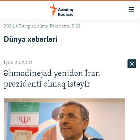
Keçid
linkləri
Əsas
2026, 07 Avqust, cümə, Bakı vaxtı 15:22
məzmuna
GÜNDƏM
Dünya xəbərləri
qayıt
#İZAHLA
Əsas
KORRUPSIOMETR
naviqasiyaya
İyun 03, 2024
qayıt
#ƏSLINDƏ
Axtarışa
Əhmədinejad yenidən İran
FƏRQƏ BAX
keç
prezidenti olmaq istəyir
QANUNI DOĞRU
ARAŞDIRMA
MULTIMEDIA
RADIO ARXIV
VIDEO
HAQQIMIZDA
FOTOQALEREYA
OXU ZALI