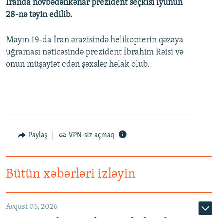
İranda növbədənkənar prezident seçkisi iyunun
28-nə təyin edilib.
Mayın 19-da İran ərazisində helikopterin qəzaya
uğraması nəticəsində prezident İbrahim Rəisi və
onun müşayiət edən şəxslər həlak olub.
Paylaş
VPN-siz açmaq
Bütün xəbərləri izləyin
Avqust 05, 2026