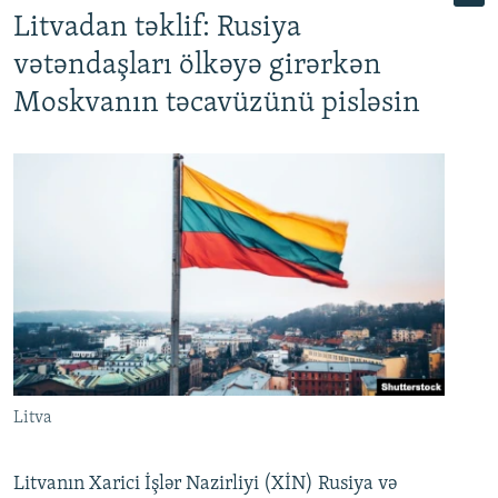
Litvadan təklif: Rusiya
vətəndaşları ölkəyə girərkən
Moskvanın təcavüzünü pisləsin
Litva
Litvanın Xarici İşlər Nazirliyi (XİN) Rusiya və