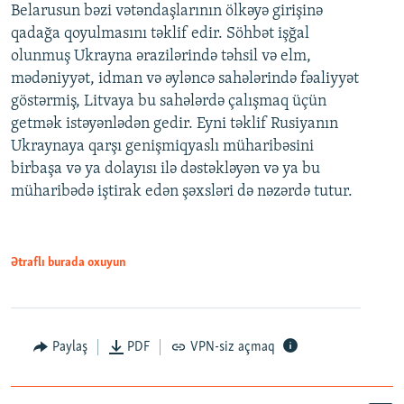
Belarusun bəzi vətəndaşlarının ölkəyə girişinə
qadağa qoyulmasını təklif edir. Söhbət işğal
olunmuş Ukrayna ərazilərində təhsil və elm,
mədəniyyət, idman və əyləncə sahələrində fəaliyyət
göstərmiş, Litvaya bu sahələrdə çalışmaq üçün
getmək istəyənlədən gedir. Eyni təklif Rusiyanın
Ukraynaya qarşı genişmiqyaslı müharibəsini
birbaşa və ya dolayısı ilə dəstəkləyən və ya bu
müharibədə iştirak edən şəxsləri də nəzərdə tutur.
Ətraflı burada oxuyun
Paylaş
PDF
VPN-siz açmaq