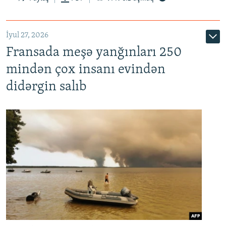
İyul 27, 2026
Fransada meşə yanğınları 250
mindən çox insanı evindən
didərgin salıb