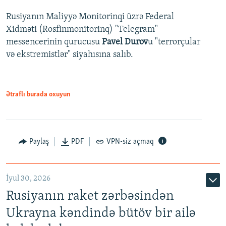
Rusiyanın Maliyyə Monitorinqi üzrə Federal
Xidməti (Rosfinmonitorinq) "Telegram"
messencerinin qurucusu
Pavel Durov
u "terrorçular
və ekstremistlər" siyahısına salıb.
Ətraflı burada oxuyun
Paylaş
PDF
VPN-siz açmaq
İyul 30, 2026
Rusiyanın raket zərbəsindən
Ukrayna kəndində bütöv bir ailə