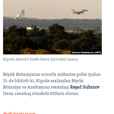
Kiprdə Akrotiri Hərbi Hava Qüvvələri bazası
Böyük Britaniyanın terrorla mübarizə polisi iyulun
31-də bildirib ki, Kiprdə saxlanılan Böyük
Britaniya və Azərbaycan vətəndaşı
Rəşad Sultanov
İrana casusluq etməkdə ittiham olunur.
Ətraflı burada oxuyun