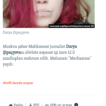
Darya Şipaçyova
Moskva şəhər Məhkəməsi jurnalist
Darya
Şipaçyova
nı dövlətə xəyanət işi üzrə 12 il
azadlıqdan məhrum edib. Məlumatı "Mediazona"
yayıb.
Ətraflı burada oxuyun
Paylaş
PDF
VPN-siz açmaq