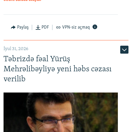
Paylaş
PDF
VPN-siz açmaq
İyul 31, 2026
Təbrizdə fəal Yürüş
Mehrəlibəyliyə yeni həbs cəzası
verilib