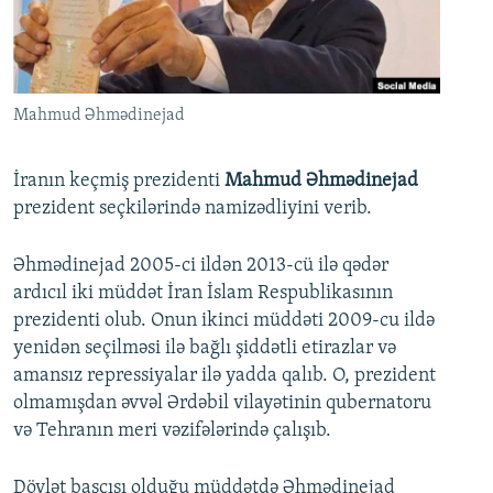
İNFOQRAFIKA
AZƏRBAYCAN ƏDƏBIYYATI KITABXANASI
MISSIYAMIZ
BIZI IZLƏ
KARIKATURA
İSLAM VƏ DEMOKRATIYA
PEŞƏ ETIKASI VƏ JURNALISTIKA STANDARTLARIMIZ
İZ - MƏDƏNIYYƏT PROQRAMI
MATERIALLARIMIZDAN ISTIFADƏ
Mahmud Əhmədinejad
AZADLIQRADIOSU MOBIL TELEFONUNUZDA
RFE/RL-in bütün saytları
BIZIMLƏ ƏLAQƏ
İranın keçmiş prezidenti
Mahmud Əhmədinejad
prezident seçkilərində namizədliyini verib.
XƏBƏR BÜLLETENLƏRIMIZ
Əhmədinejad 2005-ci ildən 2013-cü ilə qədər
ardıcıl iki müddət İran İslam Respublikasının
prezidenti olub. Onun ikinci müddəti 2009-cu ildə
yenidən seçilməsi ilə bağlı şiddətli etirazlar və
amansız repressiyalar ilə yadda qalıb. O, prezident
olmamışdan əvvəl Ərdəbil vilayətinin qubernatoru
və Tehranın meri vəzifələrində çalışıb.
Dövlət başçısı olduğu müddətdə Əhmədinejad