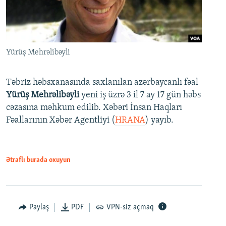
Yürüş Mehrəlibəyli
Təbriz həbsxanasında saxlanılan azərbaycanlı fəal
Yürüş Mehrəlibəyli
yeni iş üzrə 3 il 7 ay 17 gün həbs
cəzasına məhkum edilib. Xəbəri İnsan Haqları
Fəallarının Xəbər Agentliyi (
HRANA
) yayıb.
Ətraflı burada oxuyun
Paylaş
PDF
VPN-siz açmaq