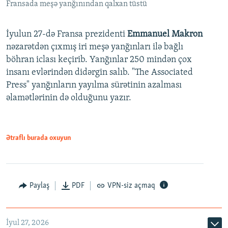
Fransada meşə yanğınından qalxan tüstü
İyulun 27-də Fransa prezidenti
Emmanuel Makron
nəzarətdən çıxmış iri meşə yanğınları ilə bağlı
böhran iclası keçirib. Yanğınlar 250 mindən çox
insanı evlərindən didərgin salıb. "The Associated
Press" yanğınların yayılma sürətinin azalması
əlamətlərinin də olduğunu yazır.
Ətraflı burada oxuyun
Paylaş
PDF
VPN-siz açmaq
İyul 27, 2026