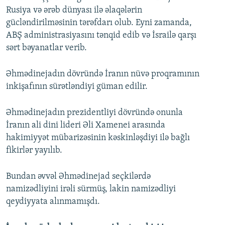
Rusiya və ərəb dünyası ilə əlaqələrin
gücləndirilməsinin tərəfdarı olub. Eyni zamanda,
ABŞ administrasiyasını tənqid edib və İsrailə qarşı
sərt bəyanatlar verib.
Əhmədinejadın dövründə İranın nüvə proqramının
inkişafının sürətləndiyi güman edilir.
Əhmədinejadın prezidentliyi dövründə onunla
İranın ali dini lideri Əli Xamenei arasında
hakimiyyət mübarizəsinin kəskinləşdiyi ilə bağlı
fikirlər yayılıb.
Bundan əvvəl Əhmədinejad seçkilərdə
namizədliyini irəli sürmüş, lakin namizədliyi
qeydiyyata alınmamışdı.