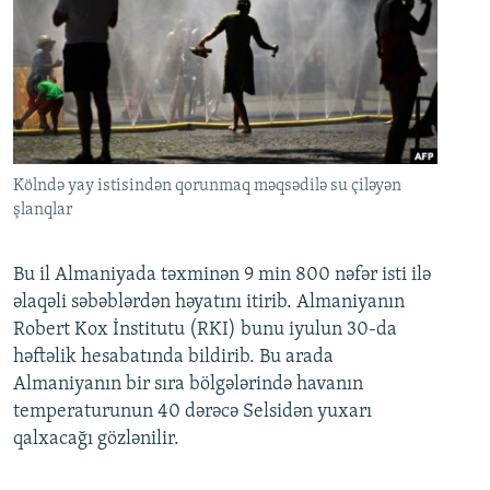
Kölndə yay istisindən qorunmaq məqsədilə su çiləyən
şlanqlar
Bu il Almaniyada təxminən 9 min 800 nəfər isti ilə
əlaqəli səbəblərdən həyatını itirib. Almaniyanın
Robert Kox İnstitutu (RKI) bunu iyulun 30-da
həftəlik hesabatında bildirib. Bu arada
Almaniyanın bir sıra bölgələrində havanın
temperaturunun 40 dərəcə Selsidən yuxarı
qalxacağı gözlənilir.