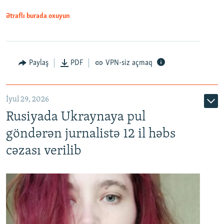
Ətraflı burada oxuyun
Paylaş
PDF
VPN-siz açmaq
İyul 29, 2026
Rusiyada Ukraynaya pul
göndərən jurnalistə 12 il həbs
cəzası verilib