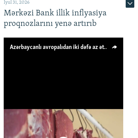
İyul 31, 2026
Mərkəzi Bank illik inflyasiya
proqnozlarını yenə artırıb
Azərbaycanlı avropalıdan iki dəfə az ət yeyir, amma... 'Qiymət artımı qaçılmazdır'