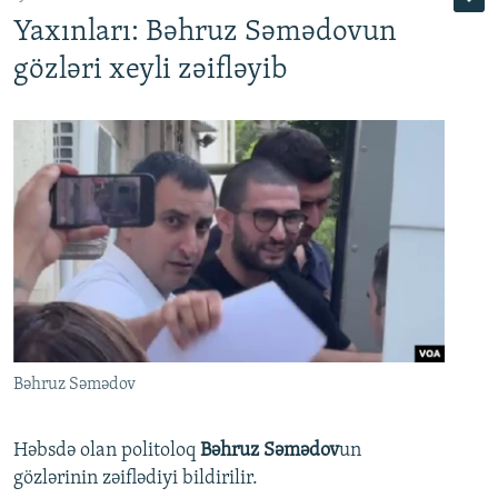
Yaxınları: Bəhruz Səmədovun
gözləri xeyli zəifləyib
Bəhruz Səmədov
Həbsdə olan politoloq
Bəhruz Səmədov
un
gözlərinin zəiflədiyi bildirilir.