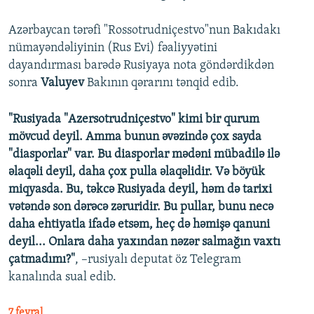
Azərbaycan tərəfi "Rossotrudniçestvo"nun Bakıdakı
nümayəndəliyinin (Rus Evi) fəaliyyətini
dayandırması barədə Rusiyaya nota göndərdikdən
sonra
Valuyev
Bakının qərarını tənqid edib.
"Rusiyada "Azersotrudniçestvo" kimi bir qurum
mövcud deyil. Amma bunun əvəzində çox sayda
"diasporlar" var. Bu diasporlar mədəni mübadilə ilə
əlaqəli deyil, daha çox pulla əlaqəlidir. Və böyük
miqyasda. Bu, təkcə Rusiyada deyil, həm də tarixi
vətəndə son dərəcə zəruridir. Bu pullar, bunu necə
daha ehtiyatla ifadə etsəm, heç də həmişə qanuni
deyil... Onlara daha yaxından nəzər salmağın vaxtı
çatmadımı?"
, –rusiyalı deputat öz Telegram
kanalında sual edib.
7 fevral