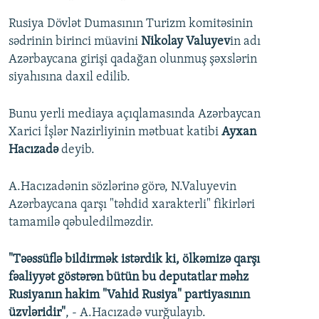
Rusiya Dövlət Dumasının Turizm komitəsinin
sədrinin birinci müavini
Nikolay Valuyev
in adı
Azərbaycana girişi qadağan olunmuş şəxslərin
siyahısına daxil edilib.
Bunu yerli mediaya açıqlamasında Azərbaycan
Xarici İşlər Nazirliyinin mətbuat katibi
Ayxan
Hacızadə
deyib.
A.Hacızadənin sözlərinə görə, N.Valuyevin
Azərbaycana qarşı "təhdid xarakterli" fikirləri
tamamilə qəbuledilməzdir.
"Təəssüflə bildirmək istərdik ki, ölkəmizə qarşı
fəaliyyət göstərən bütün bu deputatlar məhz
Rusiyanın hakim "Vahid Rusiya" partiyasının
üzvləridir"
, - A.Hacızadə vurğulayıb.