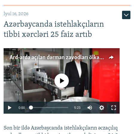
İyul 16, 2026
Azərbaycanda istehlakçıların
tibbi xərcləri 25 faiz artıb
Ard-arda açılan dərman zavodları ölkənin tələbatını ödəyirmi?
No media source currently available
Auto
0:00
5:23
240p
Son bir ildə Azərbaycanda istehlakçıların
360p
əczaçılıq