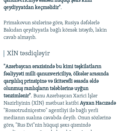
qanunvericiliyə əsasən hüquqi şəxs kimi
qeydiyyatdan keçməlidir"
.
Primakovun sözlərinə görə, Rusiya dəfələrlə
Bakıdan qeydiyyatla bağlı kömək istəyib, lakin
cavab almayıb.
XİN təsdiqləyir
"Azərbaycan ərazisində bu kimi təşkilatların
fəaliyyəti milli qanunvericiliyə, ölkələr arasında
qarşılılıq prinsipinə və ikitərəfli əsasda əldə
olunmuş razılıqların tələblərinə uyğun
tənzimlənir"
. Bunu Azərbaycan Xarici İşlər
Nazirliyinin (XİN) mətbuat katibi
Ayxan Hacızadə
"Rossotrudniçestvo" agentliyi ilə bağlı yerli
medianın sualına cavabda deyib. Onun sözlərinə
görə, "Rus Evi"nin hüquqi şəxs qismində