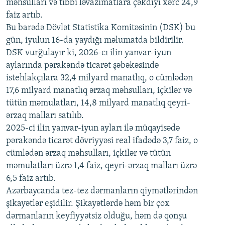
məhsulları və tibbi ləvazimatlara çəkdiyi xərc 24,9
480p
Auto
240p
360p
480p
faiz artıb.
720p
Bu barədə Dövlət Statistika Komitəsinin (DSK) bu
720p
1080p
gün, iyulun 16-da yaydığı məlumatda bildirilir.
1080p
DSK vurğulayır ki, 2026-cı ilin yanvar-iyun
aylarında pərakəndə ticarət şəbəkəsində
istehlakçılara 32,4 milyard manatlıq, o cümlədən
17,6 milyard manatlıq ərzaq məhsulları, içkilər və
tütün məmulatları, 14,8 milyard manatlıq qeyri-
ərzaq malları satılıb.
2025-ci ilin yanvar-iyun ayları ilə müqayisədə
pərakəndə ticarət dövriyyəsi real ifadədə 3,7 faiz, o
cümlədən ərzaq məhsulları, içkilər və tütün
məmulatları üzrə 1,4 faiz, qeyri-ərzaq malları üzrə
6,5 faiz artıb.
Azərbaycanda tez-tez dərmanların qiymətlərindən
şikayətlər eşidilir. Şikayətlərdə həm bir çox
dərmanların keyfiyyətsiz olduğu, həm də qonşu