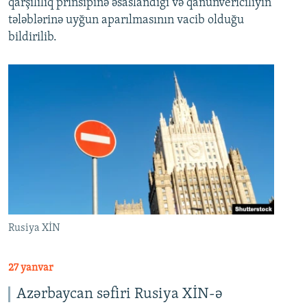
qarşılılıq prinsipinə əsaslandığı və qanunvericiliyin
tələblərinə uyğun aparılmasının vacib olduğu
bildirilib.
Rusiya XİN
27 yanvar
Azərbaycan səfiri Rusiya XİN-ə