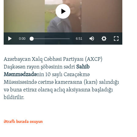
No media source currently available
Auto
0:00
6:51
240p
Azərbaycan Xalq Cəbhəsi Partiyası (AXCP)
360p
Daşkəsən rayon şöbəsinin sədri
Sahib
480p
Auto
240p
360p
480p
Məmmədzadə
nin 10 saylı Cəzaçəkmə
720p
Müəssisəsində cərimə kamerasına (kars) salındığı
720p
1080p
və buna etiraz olaraq aclıq aksiyasına başladığı
1080p
bildirilir.
Ətraflı burada oxuyun