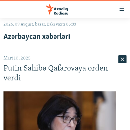
Keçid
linkləri
Əsas
2026, 09 Avqust, bazar, Bakı vaxtı 06:33
məzmuna
GÜNDƏM
Azərbaycan xəbərləri
qayıt
#İZAHLA
Əsas
KORRUPSIOMETR
naviqasiyaya
Mart 10, 2025
qayıt
#ƏSLINDƏ
Axtarışa
Putin Sahibə Qafarovaya orden
FƏRQƏ BAX
keç
verdi
QANUNI DOĞRU
ARAŞDIRMA
MULTIMEDIA
RADIO ARXIV
VIDEO
HAQQIMIZDA
FOTOQALEREYA
OXU ZALI