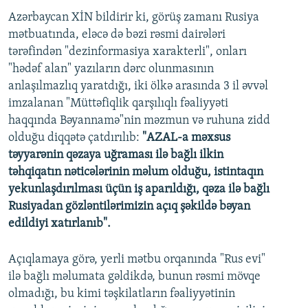
Azərbaycan XİN bildirir ki, görüş zamanı Rusiya
mətbuatında, eləcə də bəzi rəsmi dairələri
tərəfindən "dezinformasiya xarakterli", onları
"hədəf alan" yazıların dərc olunmasının
anlaşılmazlıq yaratdığı, iki ölkə arasında 3 il əvvəl
imzalanan "Müttəfiqlik qarşılıqlı fəaliyyəti
haqqında Bəyannamə"nin məzmun və ruhuna zidd
olduğu diqqətə çatdırılıb:
"AZAL-a məxsus
təyyarənin qəzaya uğraması ilə bağlı ilkin
təhqiqatın nəticələrinin məlum olduğu, istintaqın
yekunlaşdırılması üçün iş aparıldığı, qəza ilə bağlı
Rusiyadan gözləntilərimizin açıq şəkildə bəyan
edildiyi xatırlanıb".
Açıqlamaya görə, yerli mətbu orqanında "Rus evi"
ilə bağlı məlumata gəldikdə, bunun rəsmi mövqe
olmadığı, bu kimi təşkilatların fəaliyyətinin