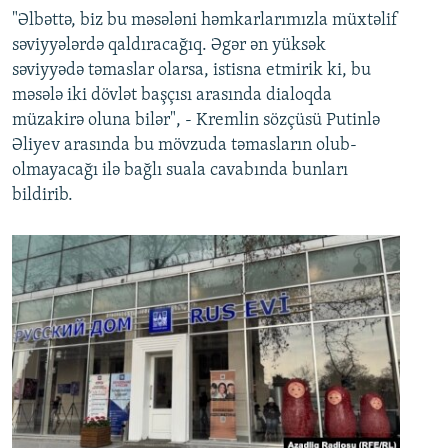
"Əlbəttə, biz bu məsələni həmkarlarımızla müxtəlif
səviyyələrdə qaldıracağıq. Əgər ən yüksək
səviyyədə təmaslar olarsa, istisna etmirik ki, bu
məsələ iki dövlət başçısı arasında dialoqda
müzakirə oluna bilər", - Kremlin sözçüsü Putinlə
Əliyev arasında bu mövzuda təmasların olub-
olmayacağı ilə bağlı suala cavabında bunları
bildirib.