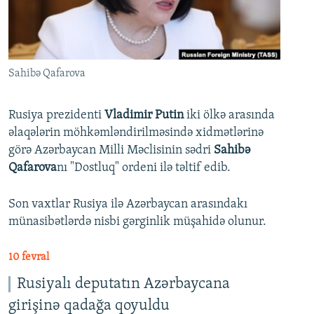
İNFOQRAFIKA
AZƏRBAYCAN ƏDƏBIYYATI KITABXANASI
MISSIYAMIZ
BIZI IZLƏ
KARIKATURA
İSLAM VƏ DEMOKRATIYA
PEŞƏ ETIKASI VƏ JURNALISTIKA STANDARTLARIMIZ
İZ - MƏDƏNIYYƏT PROQRAMI
MATERIALLARIMIZDAN ISTIFADƏ
Sahibə Qafarova
AZADLIQRADIOSU MOBIL TELEFONUNUZDA
RFE/RL-in bütün saytları
BIZIMLƏ ƏLAQƏ
Rusiya prezidenti
Vladimir Putin
iki ölkə arasında
əlaqələrin möhkəmləndirilməsində xidmətlərinə
XƏBƏR BÜLLETENLƏRIMIZ
görə Azərbaycan Milli Məclisinin sədri
Sahibə
Qafarova
nı "Dostluq" ordeni ilə təltif edib.
Son vaxtlar Rusiya ilə Azərbaycan arasındakı
münasibətlərdə nisbi gərginlik müşahidə olunur.
10 fevral
Rusiyalı deputatın Azərbaycana
girişinə qadağa qoyuldu