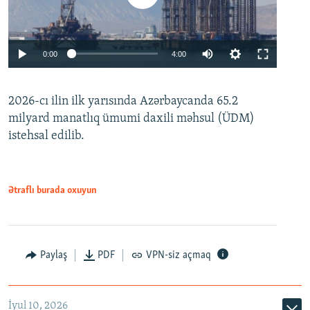
Auto
0:00
4:00
240p
2026-cı ilin ilk yarısında Azərbaycanda 65.2
360p
milyard manatlıq ümumi daxili məhsul (ÜDM)
480p
Auto
240p
360p
480p
istehsal edilib.
720p
720p
1080p
1080p
Ətraflı burada oxuyun
Paylaş
PDF
VPN-siz açmaq
İyul 10, 2026