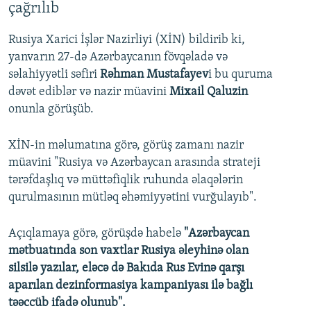
çağrılıb
Rusiya Xarici İşlər Nazirliyi (XİN) bildirib ki,
yanvarın 27-də Azərbaycanın fövqəladə və
səlahiyyətli səfiri
Rəhman Mustafayev
i bu quruma
dəvət ediblər və nazir müavini
Mixail Qaluzin
onunla görüşüb.
XİN-in məlumatına görə, görüş zamanı nazir
müavini "Rusiya və Azərbaycan arasında strateji
tərəfdaşlıq və müttəfiqlik ruhunda əlaqələrin
qurulmasının mütləq əhəmiyyətini vurğulayıb".
Açıqlamaya görə, görüşdə habelə
"Azərbaycan
mətbuatında son vaxtlar Rusiya əleyhinə olan
silsilə yazılar, eləcə də Bakıda Rus Evinə qarşı
aparılan dezinformasiya kampaniyası ilə bağlı
təəccüb ifadə olunub".