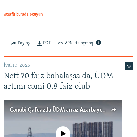
Ətraflı burada oxuyun
Paylaş
PDF
VPN-siz açmaq
İyul 10, 2026
Neft 70 faiz bahalaşsa da, ÜDM
artımı cəmi 0.8 faiz olub
Cənubi Qafqazda ÜDM ən az Azərbaycanda artır: Qonşuları niyə Bakını qabaqlaya bilir?
No media source currently available