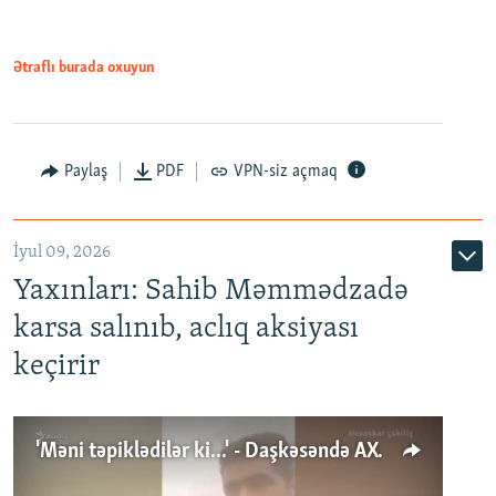
Ətraflı burada oxuyun
Paylaş
PDF
VPN-siz açmaq
İyul 09, 2026
Yaxınları: Sahib Məmmədzadə
karsa salınıb, aclıq aksiyası
keçirir
'Məni təpiklədilər ki...' - Daşkəsəndə AXCP fəalının yaxınları onun həbsinə etiraz edirlər