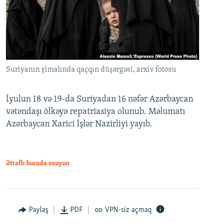
Suriyanın şimalında qaçqın düşərgəsi, arxiv fotosu
İyulun 18 və 19-da Suriyadan 16 nəfər Azərbaycan
vətəndaşı ölkəyə repatriasiya olunub. Məlumatı
Azərbaycan Xarici İşlər Nazirliyi yayıb.
Ətraflı burada oxuyun
Paylaş
PDF
VPN-siz açmaq