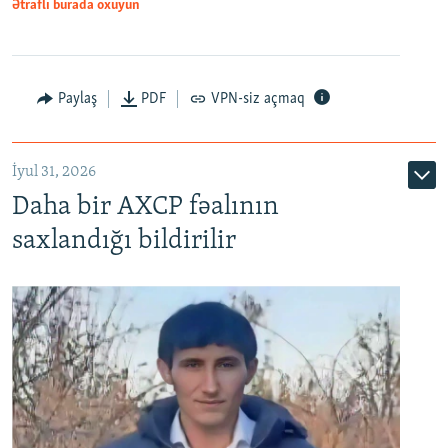
Ətraflı burada oxuyun
Paylaş
PDF
VPN-siz açmaq
İyul 31, 2026
Daha bir AXCP fəalının
saxlandığı bildirilir