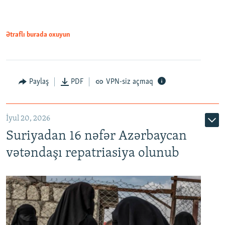
720p
1080p
Ətraflı burada oxuyun
Paylaş
PDF
VPN-siz açmaq
İyul 20, 2026
Auto
240p
360p
480p
Suriyadan 16 nəfər Azərbaycan
720p
1080p
vətəndaşı repatriasiya olunub