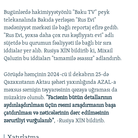
Bugünlərdə hakimiyyətyönlü "Baku TV" peyk
telekanalında Bakıda yerləşən "Rus Evi"
mədəniyyət mərkəzi ilə bağlı reportaj efirə gedib.
"Rus Evi, yoxsa daha çox rus kəşfiyyatı evi" adlı
süjetdə bu qurumun fəaliyyəti ilə bağlı bir sıra
iddialar yer alıb. Rusiya XİN bildirib ki, Mixail
Qaluzin bu iddiaları "tamamilə əsassız" adlandırıb.
Görüşdə həmçinin 2024-cü il dekabrın 25-də
Qazaxıstanın Aktau şəhəri yaxınlığında AZAL-a
məxsus sərnişin təyyarəsinin qəzaya uğraması da
müzakirə olunub.
"Faciənin bütün detallarının
aydınlaşdırılması üçün rəsmi araşdırmanın başa
çatdırılması və nəticələrinin dərc edilməsinin
zəruriliyi vurğulanıb"
, -Rusiya XİN bildirib.
Xatırlatma