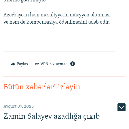
üzərinə götürməyib.
Azərbaycan həm məsuliyyətin müəyyən olunması
və həm də kompensasiya ödənilməsini tələb edir.
Paylaş
VPN-siz açmaq
Bütün xəbərləri izləyin
Avqust 07, 2026
Zamin Salayev azadlığa çıxıb