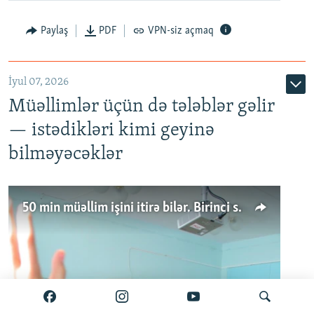
Paylaş
PDF
VPN-siz açmaq
İyul 07, 2026
Müəllimlər üçün də tələblər gəlir
— istədikləri kimi geyinə
bilməyəcəklər
50 min müəllim işini itirə bilər. Birinci sinfə gedənlər azalır