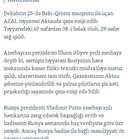
Dekabrın 25-də Bakı-Qroznı marşrutu ilə uçan
AZAL təyyarəsi Aktauda qəza enişi edib.
Təyyarədəki 67 nəfərdən 38-i həlak olub, 29 nəfər
sağ qalıb.
Azərbaycan prezidenti İlham Əliyev yerli mediaya
deyib ki, sərnişin təyyarəsi Rusiyanın hava
məkanında kənar fiziki-texniki müdaxiləyə məruz
qalıb, idarəetməni tam itirib, Qazaxıstanın Aktau
şəhərinə yönləndirilib və yalnız pilotların şücaəti,
peşəkarlığı sayəsində qəza enişi edə bilib.
Rusiya prezidenti Vladimir Putin azərbaycanlı
həmkarına zəng edərək başsağlığı verib və
hadisənin Rusiya səmasında baş verdiyinə görə üzr
istəyib. Ancaq Rusiya hadisə ilə bağlı məsuliyyəti öz