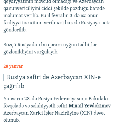
qeydiyyatının mövcud olmadığı və Azərbaycan
qanunvericiliyini ciddi şəkildə pozduğu barədə
məlumat verilib. Bu il fevralın 3-də isə onun
fəaliyyətinə xitam verilməsi barədə Rusiyaya nota
göndərilib.
Sözçü Rusiyadan bu qərara uyğun tədbirlər
gözlənildiyini vurğulayıb.
28 yanvar
Rusiya səfiri də Azərbaycan XİN-ə
çağrılıb
Yanvarın 28-də Rusiya Federasiyasının Bakıdakı
fövqəladə və səlahiyyətli səfiri
Mixail Yevdokimov
Azərbaycan Xarici İşlər Nazirliyinə (XİN) dəvət
olunub.