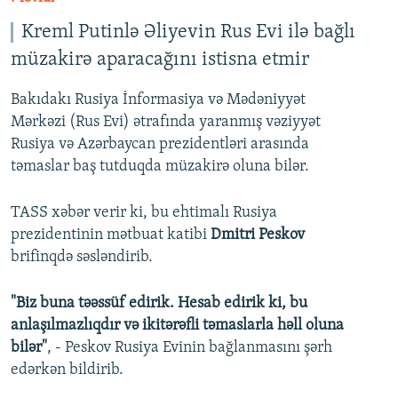
Kreml Putinlə Əliyevin Rus Evi ilə bağlı
müzakirə aparacağını istisna etmir
Bakıdakı Rusiya İnformasiya və Mədəniyyət
Mərkəzi (Rus Evi) ətrafında yaranmış vəziyyət
Rusiya və Azərbaycan prezidentləri arasında
təmaslar baş tutduqda müzakirə oluna bilər.
TASS xəbər verir ki, bu ehtimalı Rusiya
prezidentinin mətbuat katibi
Dmitri Peskov
brifinqdə səsləndirib.
"Biz buna təəssüf edirik. Hesab edirik ki, bu
anlaşılmazlıqdır və ikitərəfli təmaslarla həll oluna
bilər"
, - Peskov Rusiya Evinin bağlanmasını şərh
edərkən bildirib.