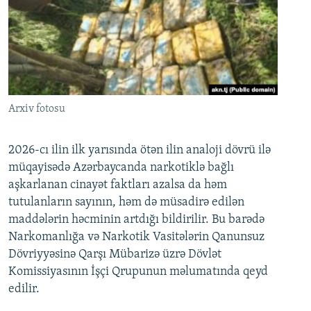
Arxiv fotosu
2026-cı ilin ilk yarısında ötən ilin analoji dövrü ilə
müqayisədə Azərbaycanda narkotiklə bağlı
aşkarlanan cinayət faktları azalsa da həm
tutulanların sayının, həm də müsadirə edilən
maddələrin həcminin artdığı bildirilir. Bu barədə
Narkomanlığa və Narkotik Vasitələrin Qanunsuz
Dövriyyəsinə Qarşı Mübarizə üzrə Dövlət
Komissiyasının İşçi Qrupunun məlumatında qeyd
edilir.