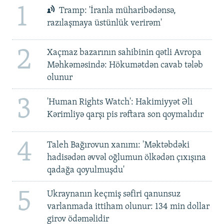
1
Tramp: 'İranla müharibədənsə,
razılaşmaya üstünlük verirəm'
2
Xaçmaz bazarının sahibinin qətli Avropa
Məhkəməsində: Hökumətdən cavab tələb
olunur
3
'Human Rights Watch': Hakimiyyət Əli
Kərimliyə qarşı pis rəftara son qoymalıdır
4
Taleh Bağırovun xanımı: 'Məktəbdəki
hadisədən əvvəl oğlumun ölkədən çıxışına
qadağa qoyulmuşdu'
5
Ukraynanın keçmiş səfiri qanunsuz
varlanmada ittiham olunur: 134 min dollar
girov ödəməlidir