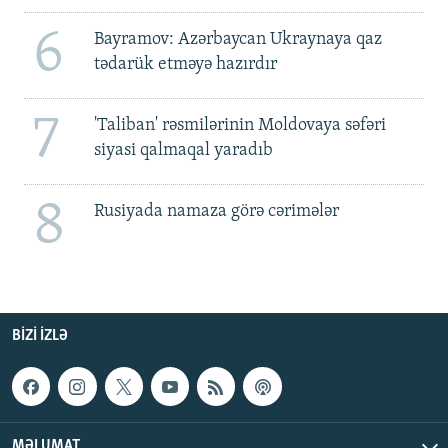
6
Bayramov: Azərbaycan Ukraynaya qaz
tədarük etməyə hazırdır
7
'Taliban' rəsmilərinin Moldovaya səfəri
siyasi qalmaqal yaradıb
8
Rusiyada namaza görə cərimələr
BIZI IZLƏ
MƏLUMAT