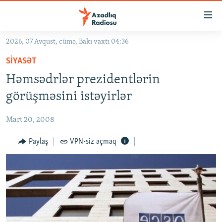
Keçid
linkləri
Əsas
2026, 07 Avqust, cümə, Bakı vaxtı 04:36
məzmuna
GÜNDƏM
SIYASƏT
qayıt
#İZAHLA
Əsas
Həmsədrlər prezidentlərin
KORRUPSIOMETR
naviqasiyaya
görüşməsini istəyirlər
qayıt
#ƏSLINDƏ
Axtarışa
Mart 20, 2008
FƏRQƏ BAX
keç
QANUNI DOĞRU
Paylaş
VPN-siz açmaq
ARAŞDIRMA
MULTIMEDIA
RADIO ARXIV
VIDEO
HAQQIMIZDA
FOTOQALEREYA
OXU ZALI