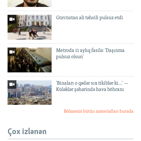
Gürcüstan ali təhsili pulsuz etdi
Metroda 11 aylıq fasilə: 'Daşınma
pulsuz olsun'
'Binaları o qədər sıx tikiblər ki...' —
Küləklər şəhərində hava böhranı
Bölmənin bütün materialları burada
Çox izlənən