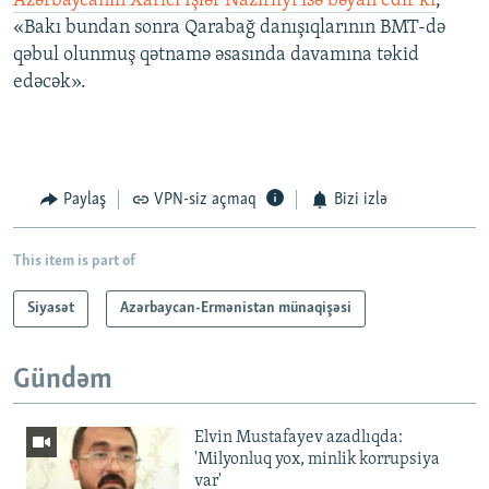
Azərbaycanın Xarici İşlər Nazirliyi isə bəyan edir ki
,
«Bakı bundan sonra Qarabağ danışıqlarının BMT-də
qəbul olunmuş qətnamə əsasında davamına təkid
edəcək».
Paylaş
VPN-siz açmaq
Bizi izlə
This item is part of
Siyasət
Azərbaycan-Ermənistan münaqişəsi
Gündəm
Elvin Mustafayev azadlıqda:
'Milyonluq yox, minlik korrupsiya
var'