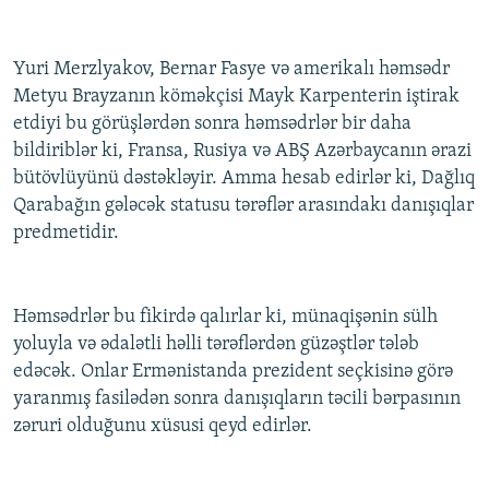
Yuri Merzlyakov, Bernar Fasye və amerikalı həmsədr
Metyu Brayzanın köməkçisi Mayk Karpenterin iştirak
etdiyi bu görüşlərdən sonra həmsədrlər bir daha
bildiriblər ki, Fransa, Rusiya və ABŞ Azərbaycanın ərazi
bütövlüyünü dəstəkləyir. Amma hesab edirlər ki, Dağlıq
Qarabağın gələcək statusu tərəflər arasındakı danışıqlar
predmetidir.
Həmsədrlər bu fikirdə qalırlar ki, münaqişənin sülh
yoluyla və ədalətli həlli tərəflərdən güzəştlər tələb
edəcək. Onlar Ermənistanda prezident seçkisinə görə
yaranmış fasilədən sonra danışıqların təcili bərpasının
zəruri olduğunu xüsusi qeyd edirlər.