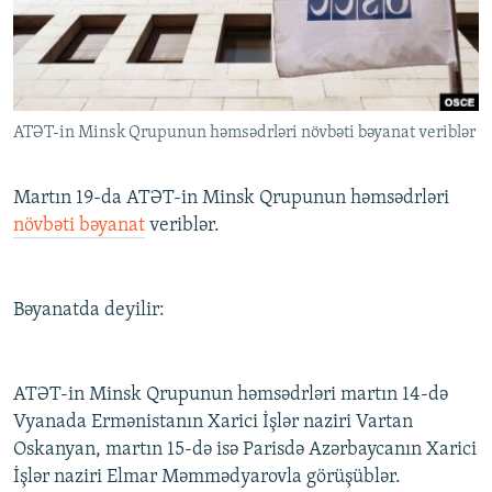
İNFOQRAFIKA
AZƏRBAYCAN ƏDƏBIYYATI KITABXANASI
MISSIYAMIZ
BIZI IZLƏ
KARIKATURA
İSLAM VƏ DEMOKRATIYA
PEŞƏ ETIKASI VƏ JURNALISTIKA STANDARTLARIMIZ
İZ - MƏDƏNIYYƏT PROQRAMI
MATERIALLARIMIZDAN ISTIFADƏ
ATƏT-in Minsk Qrupunun həmsədrləri növbəti bəyanat veriblər
AZADLIQRADIOSU MOBIL TELEFONUNUZDA
RFE/RL-in bütün saytları
BIZIMLƏ ƏLAQƏ
Martın 19-da ATƏT-in Minsk Qrupunun həmsədrləri
XƏBƏR BÜLLETENLƏRIMIZ
növbəti bəyanat
veriblər.
Bəyanatda deyilir:
ATƏT-in Minsk Qrupunun həmsədrləri martın 14-də
Vyanada Ermənistanın Xarici İşlər naziri Vartan
Oskanyan, martın 15-də isə Parisdə Azərbaycanın Xarici
İşlər naziri Elmar Məmmədyarovla görüşüblər.