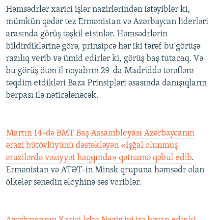
Həmsədrlər xarici işlər nazirlərindən istəyiblər ki,
mümkün qədər tez Ermənistan və Azərbaycan liderləri
arasında görüş təşkil etsinlər. Həmsədrlərin
bildirdiklərinə görə, prinsipcə hər iki tərəf bu görüşə
razılıq verib və ümid edirlər ki, görüş baş tutacaq. Və
bu görüş ötən il noyabrın 29-da Madriddə tərəflərə
təqdim etdikləri Baza Prinsipləri əsasında danışıqların
bərpası ilə nəticələnəcək.
Martın 14-də BMT Baş Assambleyası Azərbaycanın
ərazi bütövlüyünü dəstəkləyən «İşğal olunmuş
ərazilərdə vəziyyət haqqında» qətnamə qəbul edib
.
Ermənistan və ATƏT-in Minsk qrupuna həmsədr olan
ölkələr sənədin əleyhinə səs veriblər.