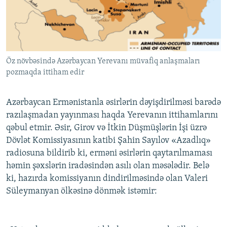
İNFOQRAFIKA
AZƏRBAYCAN ƏDƏBIYYATI KITABXANASI
MISSIYAMIZ
BIZI IZLƏ
KARIKATURA
İSLAM VƏ DEMOKRATIYA
PEŞƏ ETIKASI VƏ JURNALISTIKA STANDARTLARIMIZ
İZ - MƏDƏNIYYƏT PROQRAMI
MATERIALLARIMIZDAN ISTIFADƏ
Öz növbəsində Azərbaycan Yerevanı müvafiq anlaşmaları
AZADLIQRADIOSU MOBIL TELEFONUNUZDA
RFE/RL-in bütün saytları
pozmaqda ittiham edir
BIZIMLƏ ƏLAQƏ
XƏBƏR BÜLLETENLƏRIMIZ
Azərbaycan Ermənistanla əsirlərin dəyişdirilməsi barədə
razılaşmadan yayınması haqda Yerevanın ittihamlarını
qəbul etmir. Əsir, Girov və İtkin Düşmüşlərin İşi üzrə
Dövlət Komissiyasının katibi Şahin Sayılov «Azadlıq»
radiosuna bildirib ki, erməni əsirlərin qaytarılmaması
həmin şəxslərin iradəsindən asılı olan məsələdir. Belə
ki, hazırda komissiyanın dindirilməsində olan Valeri
Süleymanyan ölkəsinə dönmək istəmir: