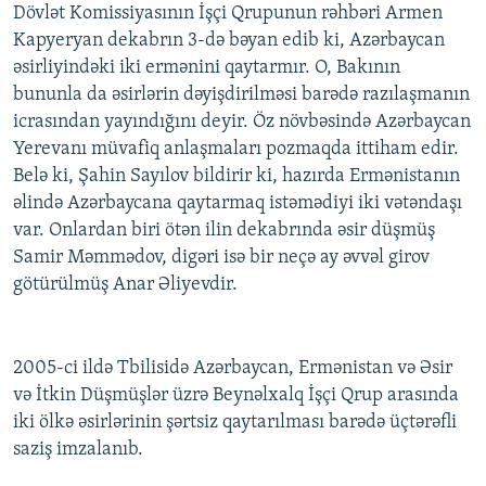
Dövlət Komissiyasının İşçi Qrupunun rəhbəri Armen
Kapyeryan dekabrın 3-də bəyan edib ki, Azərbaycan
əsirliyindəki iki ermənini qaytarmır. O, Bakının
bununla da əsirlərin dəyişdirilməsi barədə razılaşmanın
icrasından yayındığını deyir. Öz növbəsində Azərbaycan
Yerevanı müvafiq anlaşmaları pozmaqda ittiham edir.
Belə ki, Şahin Sayılov bildirir ki, hazırda Ermənistanın
əlində Azərbaycana qaytarmaq istəmədiyi iki vətəndaşı
var. Onlardan biri ötən ilin dekabrında əsir düşmüş
Samir Məmmədov, digəri isə bir neçə ay əvvəl girov
götürülmüş Anar Əliyevdir.
2005-ci ildə Tbilisidə Azərbaycan, Ermənistan və Əsir
və İtkin Düşmüşlər üzrə Beynəlxalq İşçi Qrup arasında
iki ölkə əsirlərinin şərtsiz qaytarılması barədə üçtərəfli
saziş imzalanıb.