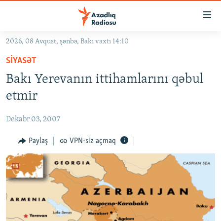
Keçid
linkləri
Əsas
2026, 08 Avqust, şənbə, Bakı vaxtı 14:10
məzmuna
GÜNDƏM
SIYASƏT
qayıt
#İZAHLA
Əsas
Bakı Yerevanın ittihamlarını qəbul
KORRUPSIOMETR
naviqasiyaya
etmir
qayıt
#ƏSLINDƏ
Axtarışa
Dekabr 03, 2007
FƏRQƏ BAX
keç
QANUNI DOĞRU
Paylaş
VPN-siz açmaq
ARAŞDIRMA
MULTIMEDIA
RADIO ARXIV
VIDEO
HAQQIMIZDA
FOTOQALEREYA
OXU ZALI