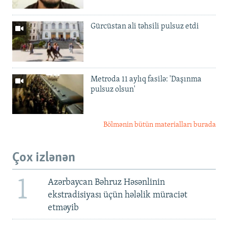
Gürcüstan ali təhsili pulsuz etdi
Metroda 11 aylıq fasilə: 'Daşınma
pulsuz olsun'
Bölmənin bütün materialları burada
Çox izlənən
1
Azərbaycan Bəhruz Həsənlinin
ekstradisiyası üçün hələlik müraciət
etməyib