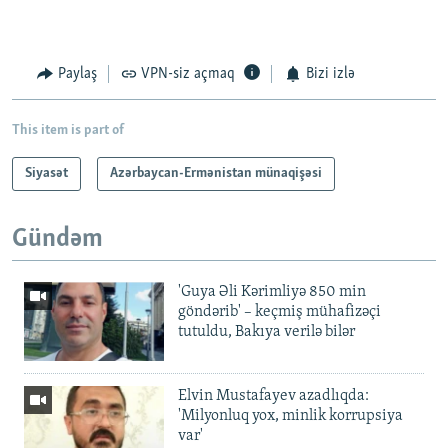
Paylaş
VPN-siz açmaq
Bizi izlə
This item is part of
Siyasət
Azərbaycan-Ermənistan münaqişəsi
Gündəm
'Guya Əli Kərimliyə 850 min
göndərib' – keçmiş mühafizəçi
tutuldu, Bakıya verilə bilər
Elvin Mustafayev azadlıqda:
'Milyonluq yox, minlik korrupsiya
var'