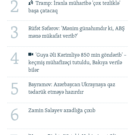
2
Tramp: İranla müharibə 'çox tezliklə'
başa çatacaq
3
Rüfət Səfərov: 'Mənim günahımdır ki, ABŞ
mənə mükafat verib?'
4
'Guya Əli Kərimliyə 850 min göndərib' –
keçmiş mühafizəçi tutuldu, Bakıya verilə
bilər
5
Bayramov: Azərbaycan Ukraynaya qaz
tədarük etməyə hazırdır
6
Zamin Salayev azadlığa çıxıb