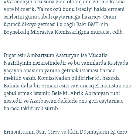
«Vətəndaşın arzusuna zidd olaraq onu zorla ölkəsinə
verə bilmərik. Yalnız özü bunu istədiyi halda erməni
əsirlərini günü sabah qaytarmağa hazırıq». Onun
üçüncü ölkəyə getməsi ilə bağlı Bakı BMT-nin
Beynəlxalq Miqrasiya Komissarlığına müraciət edib.
Digər əsir Ambartsum Asaturyan isə Müdafiə
Nazirliyinin nəzarətindədir və bu yaxınlarda Rusiyada
yaşayan anasının yanına getmək istəməsi barədə
məktub yazıb. Komissiyadan bildirirlər ki, hazırda
Bakıda daha bir erməni əsiri var, ancaq Ermənistan onu
qəbul etmək istəmir. Belə ki, Abrik Abramyan ruhi
xəstədir və Azərbaycan dəfələrlə onu geri qaytarmaq
barədə təklif irəli sürüb.
Ermənistanın Əsir, Girov və İtkin Düşmüşlərin İşi üzrə