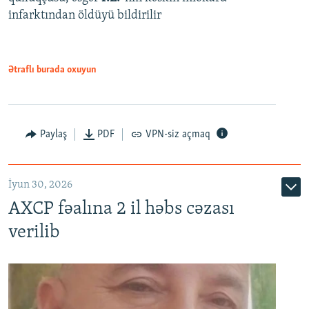
infarktından öldüyü bildirilir
Ətraflı burada oxuyun
Paylaş
PDF
VPN-siz açmaq
İyun 30, 2026
AXCP fəalına 2 il həbs cəzası
verilib