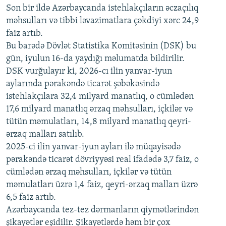
Son bir ildə Azərbaycanda istehlakçıların
360p
əczaçılıq
məhsulları və tibbi ləvazimatlara çəkdiyi xərc 24,9
480p
Auto
240p
360p
480p
faiz artıb.
720p
Bu barədə Dövlət Statistika Komitəsinin (DSK) bu
720p
1080p
gün, iyulun 16-da yaydığı məlumatda bildirilir.
1080p
DSK vurğulayır ki, 2026-cı ilin yanvar-iyun
aylarında pərakəndə ticarət şəbəkəsində
istehlakçılara 32,4 milyard manatlıq, o cümlədən
17,6 milyard manatlıq ərzaq məhsulları, içkilər və
tütün məmulatları, 14,8 milyard manatlıq qeyri-
ərzaq malları satılıb.
2025-ci ilin yanvar-iyun ayları ilə müqayisədə
pərakəndə ticarət dövriyyəsi real ifadədə 3,7 faiz, o
cümlədən ərzaq məhsulları, içkilər və tütün
məmulatları üzrə 1,4 faiz, qeyri-ərzaq malları üzrə
6,5 faiz artıb.
Azərbaycanda tez-tez dərmanların qiymətlərindən
şikayətlər eşidilir. Şikayətlərdə həm bir çox