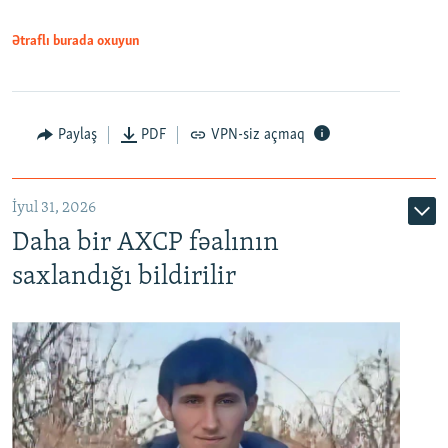
Ətraflı burada oxuyun
Paylaş
PDF
VPN-siz açmaq
İyul 31, 2026
Daha bir AXCP fəalının
saxlandığı bildirilir