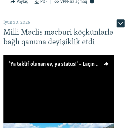
Paylaş
PDF
VPN-siz açmaq
İyun 30, 2026
Milli Məclis məcburi köçkünlərlə
bağlı qanuna dəyişiklik etdi
'Ya təklif olunan ev, ya status!' – Laçın köçkünü: 'Laçından başqa heç hara!'