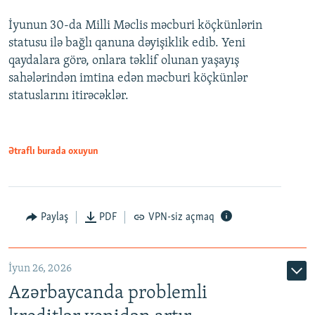
İyunun 30-da Milli Məclis məcburi köçkünlərin
360p
statusu ilə bağlı qanuna dəyişiklik edib. Yeni
480p
qaydalara görə, onlara təklif olunan yaşayış
720p
sahələrindən imtina edən məcburi köçkünlər
statuslarını itirəcəklər.
1080p
Ətraflı burada oxuyun
Auto
240p
360p
480p
Paylaş
PDF
VPN-siz açmaq
720p
1080p
İyun 26, 2026
Azərbaycanda problemli