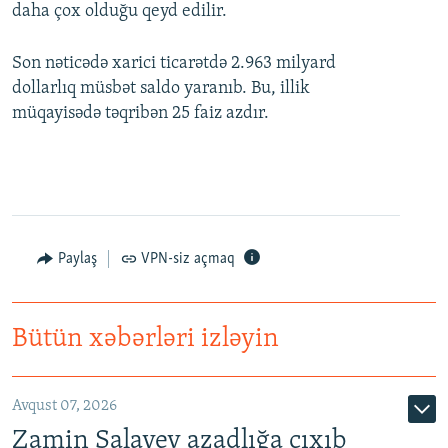
daha çox olduğu qeyd edilir.
Son nəticədə xarici ticarətdə 2.963 milyard
dollarlıq müsbət saldo yaranıb. Bu, illik
müqayisədə təqribən 25 faiz azdır.
Paylaş
VPN-siz açmaq
Bütün xəbərləri izləyin
Avqust 07, 2026
Zamin Salayev azadlığa çıxıb