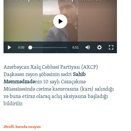
No media source currently available
Auto
0:00
6:51
240p
Azərbaycan Xalq Cəbhəsi Partiyası (AXCP)
360p
Daşkəsən rayon şöbəsinin sədri
Sahib
480p
Auto
240p
360p
480p
Məmmədzadə
nin 10 saylı Cəzaçəkmə
720p
Müəssisəsində cərimə kamerasına (kars) salındığı
720p
1080p
və buna etiraz olaraq aclıq aksiyasına başladığı
1080p
bildirilir.
Ətraflı burada oxuyun