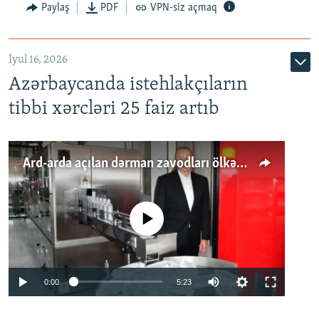
Paylaş
PDF
VPN-siz açmaq
İyul 16, 2026
Azərbaycanda istehlakçıların
tibbi xərcləri 25 faiz artıb
Ard-arda açılan dərman zavodları ölkənin tələbatını ödəyirmi?
No media source currently available
Auto
0:00
5:23
240p