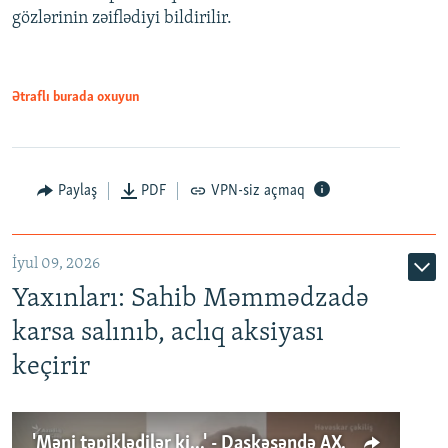
gözlərinin zəiflədiyi bildirilir.
Ətraflı burada oxuyun
Paylaş
PDF
VPN-siz açmaq
İyul 09, 2026
Yaxınları: Sahib Məmmədzadə
karsa salınıb, aclıq aksiyası
keçirir
'Məni təpiklədilər ki...' - Daşkəsəndə AXCP fəalının yaxınları onun həbsinə etiraz edirlər