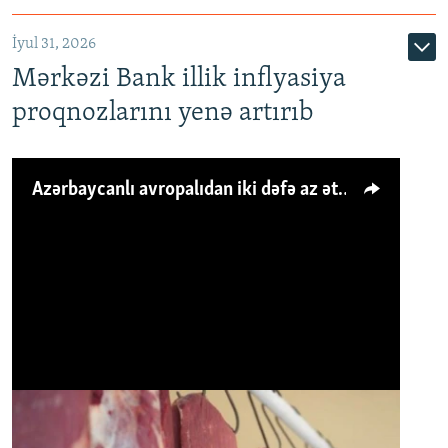
İyul 31, 2026
Mərkəzi Bank illik inflyasiya
proqnozlarını yenə artırıb
Azərbaycanlı avropalıdan iki dəfə az ət yeyir, amma... 'Qiymət artımı qaçılmazdır'