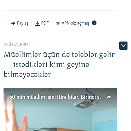
Paylaş
PDF
VPN-siz açmaq
İyul 07, 2026
Müəllimlər üçün də tələblər gəlir
— istədikləri kimi geyinə
bilməyəcəklər
50 min müəllim işini itirə bilər. Birinci sinfə gedənlər azalır