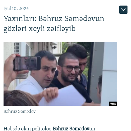
İyul 10, 2026
Yaxınları: Bəhruz Səmədovun
gözləri xeyli zəifləyib
Bəhruz Səmədov
Həbsdə olan politoloq
Bəhruz Səmədov
un