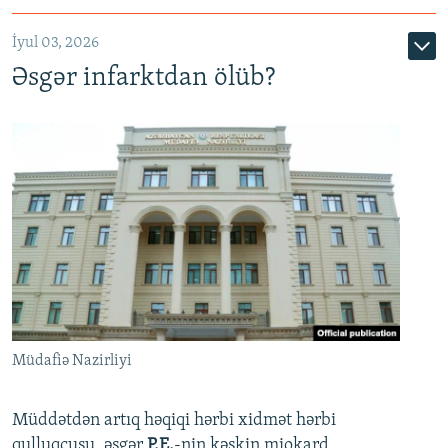
720p
1080p
İyul 03, 2026
Əsgər infarktdan ölüb?
Müdafiə Nazirliyi
Müddətdən artıq həqiqi hərbi xidmət hərbi
qulluqçusu, əsgər
P.E.
-nin kəskin miokard