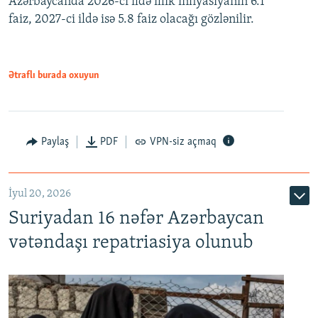
Azərbaycanda 2026-cı ildə illik inflyasiyanın 6.1
faiz, 2027-ci ildə isə 5.8 faiz olacağı gözlənilir.
480p
720p
1080p
Ətraflı burada oxuyun
Paylaş
PDF
VPN-siz açmaq
İyul 20, 2026
Auto
240p
360p
480p
Suriyadan 16 nəfər Azərbaycan
720p
1080p
vətəndaşı repatriasiya olunub