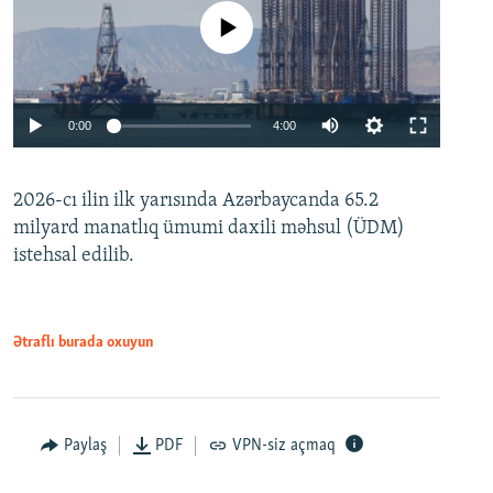
No media source currently available
Auto
0:00
4:00
240p
2026-cı ilin ilk yarısında Azərbaycanda 65.2
360p
milyard manatlıq ümumi daxili məhsul (ÜDM)
480p
Auto
240p
360p
480p
istehsal edilib.
720p
720p
1080p
1080p
Ətraflı burada oxuyun
Paylaş
PDF
VPN-siz açmaq