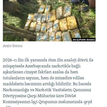
Arxiv fotosu
2026-cı ilin ilk yarısında ötən ilin analoji dövrü ilə
müqayisədə Azərbaycanda narkotiklə bağlı
aşkarlanan cinayət faktları azalsa da həm
tutulanların sayının, həm də müsadirə edilən
maddələrin həcminin artdığı bildirilir. Bu barədə
Narkomanlığa və Narkotik Vasitələrin Qanunsuz
Dövriyyəsinə Qarşı Mübarizə üzrə Dövlət
Komissiyasının İşçi Qrupunun məlumatında qeyd