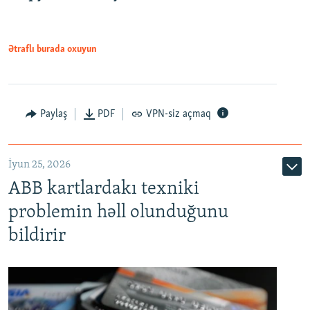
Ətraflı burada oxuyun
Auto
240p
360p
480p
Paylaş
PDF
VPN-siz açmaq
720p
1080p
İyun 25, 2026
ABB kartlardakı texniki
problemin həll olunduğunu
bildirir