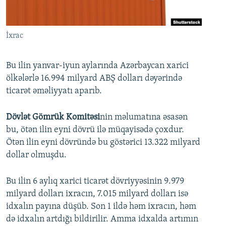
İNFOQRAFIKA
AZƏRBAYCAN ƏDƏBIYYATI KITABXANASI
MISSIYAMIZ
BIZI IZLƏ
KARIKATURA
İSLAM VƏ DEMOKRATIYA
PEŞƏ ETIKASI VƏ JURNALISTIKA STANDARTLARIMIZ
İxrac
İZ - MƏDƏNIYYƏT PROQRAMI
MATERIALLARIMIZDAN ISTIFADƏ
AZADLIQRADIOSU MOBIL TELEFONUNUZDA
RFE/RL-in bütün saytları
Bu ilin yanvar-iyun aylarında Azərbaycan xarici
ölkələrlə 16.994 milyard ABŞ dolları dəyərində
BIZIMLƏ ƏLAQƏ
ticarət əməliyyatı aparıb.
XƏBƏR BÜLLETENLƏRIMIZ
Dövlət Gömrük Komitəsi
nin məlumatına əsasən
bu, ötən ilin eyni dövrü ilə müqayisədə çoxdur.
Ötən ilin eyni dövründə bu göstərici 13.322 milyard
dollar olmuşdu.
Bu ilin 6 aylıq xarici ticarət dövriyyəsinin 9.979
milyard dolları ixracın, 7.015 milyard dolları isə
idxalın payına düşüb. Son 1 ildə həm ixracın, həm
də idxalın artdığı bildirilir. Amma idxalda artımın