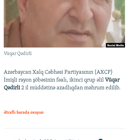
Vüqar Qədirli
Azərbaycan Xalq Cəbhəsi Partiyasının (AXCP)
İmişli rayon şöbəsinin fəalı, ikinci qrup əlil
Vüqar
Qədirli
2 il müddətinə azadlıqdan məhrum edilib.
Ətraflı burada oxuyun