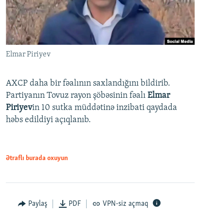
Elmar Piriyev
AXCP daha bir fəalının saxlandığını bildirib.
Partiyanın Tovuz rayon şöbəsinin fəalı
Elmar
Piriyev
in 10 sutka müddətinə inzibati qaydada
həbs edildiyi açıqlanıb.
Ətraflı burada oxuyun
Paylaş
PDF
VPN-siz açmaq