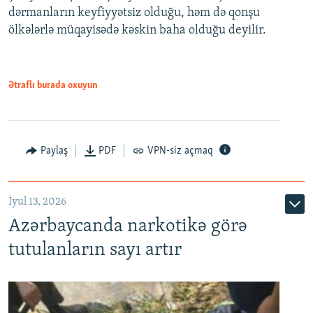
dərmanların keyfiyyətsiz olduğu, həm də qonşu
ölkələrlə müqayisədə kəskin baha olduğu deyilir.
Ətraflı burada oxuyun
Paylaş
PDF
VPN-siz açmaq
İyul 13, 2026
Azərbaycanda narkotikə görə
tutulanların sayı artır