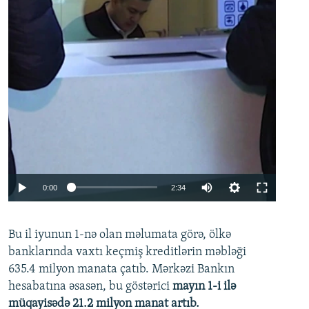
Auto
0:00
2:34
240p
Bu il iyunun 1-nə olan məlumata görə, ölkə
360p
banklarında vaxtı keçmiş kreditlərin məbləği
480p
635.4 milyon manata çatıb. Mərkəzi Bankın
720p
hesabatına əsasən, bu göstərici
mayın 1-i ilə
müqayisədə 21.2 milyon manat artıb.
1080p