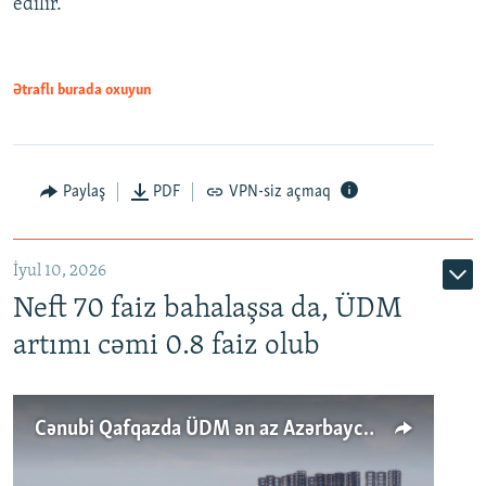
edilir.
Ətraflı burada oxuyun
Paylaş
PDF
VPN-siz açmaq
İyul 10, 2026
Neft 70 faiz bahalaşsa da, ÜDM
artımı cəmi 0.8 faiz olub
Cənubi Qafqazda ÜDM ən az Azərbaycanda artır: Qonşuları niyə Bakını qabaqlaya bilir?