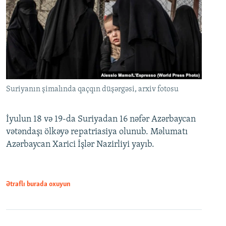
Suriyanın şimalında qaçqın düşərgəsi, arxiv fotosu
İyulun 18 və 19-da Suriyadan 16 nəfər Azərbaycan
vətəndaşı ölkəyə repatriasiya olunub. Məlumatı
Azərbaycan Xarici İşlər Nazirliyi yayıb.
Ətraflı burada oxuyun