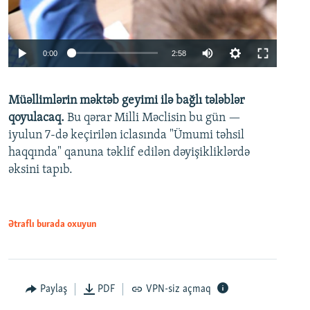
Auto
0:00
2:58
240p
Müəllimlərin məktəb geyimi ilə bağlı tələblər
360p
qoyulacaq.
Bu qərar Milli Məclisin bu gün —
480p
iyulun 7-də keçirilən iclasında "Ümumi təhsil
720p
haqqında" qanuna təklif edilən dəyişikliklərdə
əksini tapıb.
1080p
Ətraflı burada oxuyun
Auto
240p
360p
480p
Paylaş
PDF
VPN-siz açmaq