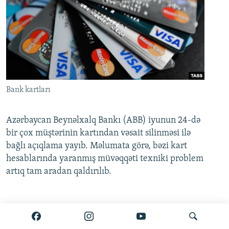
Bank kartları
Azərbaycan Beynəlxalq Bankı (ABB) iyunun 24-də
bir çox müştərinin kartından vəsait silinməsi ilə
bağlı açıqlama yayıb. Məlumata görə, bəzi kart
hesablarında yaranmış müvəqqəti texniki problem
artıq tam aradan qaldırılıb.
Ətraflı burada oxuyun