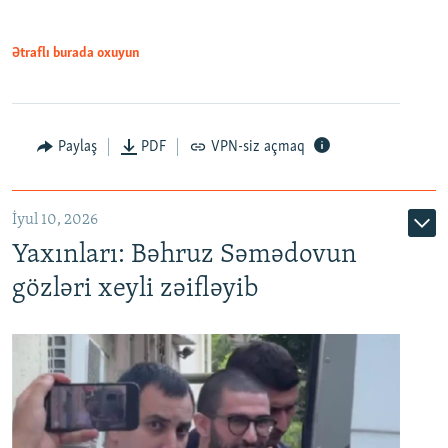
720p
1080p
1080p
Ətraflı burada oxuyun
Paylaş
PDF
VPN-siz açmaq
İyul 10, 2026
Yaxınları: Bəhruz Səmədovun
gözləri xeyli zəifləyib