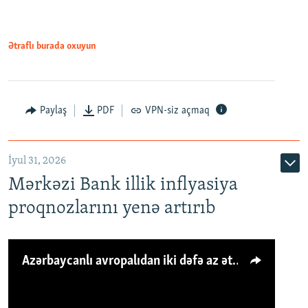
Ətraflı burada oxuyun
Paylaş
PDF
VPN-siz açmaq
İyul 31, 2026
Mərkəzi Bank illik inflyasiya
proqnozlarını yenə artırıb
Azərbaycanlı avropalıdan iki dəfə az ət yeyir, amma... 'Qiymət artımı qaçılmazdır'