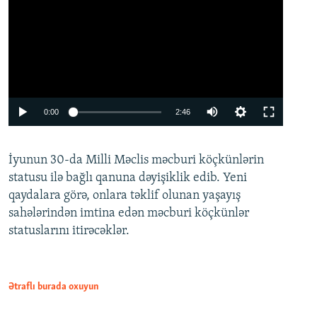
Auto
0:00
2:46
240p
İyunun 30-da Milli Məclis məcburi köçkünlərin
360p
statusu ilə bağlı qanuna dəyişiklik edib. Yeni
480p
qaydalara görə, onlara təklif olunan yaşayış
720p
sahələrindən imtina edən məcburi köçkünlər
statuslarını itirəcəklər.
1080p
Ətraflı burada oxuyun