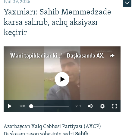
İyul 09, 2026
Yaxınları: Sahib Məmmədzadə
karsa salınıb, aclıq aksiyası
keçirir
'Məni təpiklədilər ki...' - Daşkəsəndə AXCP fəalının yaxınları onun həbsinə etiraz edirlər
No media source currently available
Auto
0:00
6:51
240p
Azərbaycan Xalq Cəbhəsi Partiyası (AXCP)
360p
Daşkəsən rayon şöbəsinin sədri
Sahib