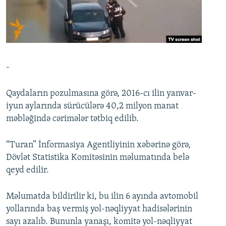
İNFOQRAFIKA
AZƏRBAYCAN ƏDƏBIYYATI KITABXANASI
MISSIYAMIZ
BIZI IZLƏ
KARIKATURA
İSLAM VƏ DEMOKRATIYA
PEŞƏ ETIKASI VƏ JURNALISTIKA STANDARTLARIMIZ
İZ - MƏDƏNIYYƏT PROQRAMI
MATERIALLARIMIZDAN ISTIFADƏ
AZADLIQRADIOSU MOBIL TELEFONUNUZDA
RFE/RL-in bütün saytları
-
BIZIMLƏ ƏLAQƏ
Qaydaların pozulmasına görə, 2016-cı ilin yanvar-
XƏBƏR BÜLLETENLƏRIMIZ
iyun aylarında sürücülərə 40,2 milyon manat
məbləğində cərimələr tətbiq edilib.
“Turan” İnformasiya Agentliyinin xəbərinə görə,
Dövlət Statistika Komitəsinin məlumatında belə
qeyd edilir.
Məlumatda bildirilir ki, bu ilin 6 ayında avtomobil
yollarında baş vermiş yol-nəqliyyat hadisələrinin
sayı azalıb. Bununla yanaşı, komitə yol-nəqliyyat