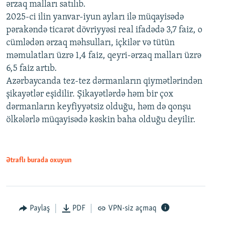
ərzaq malları satılıb.
2025-ci ilin yanvar-iyun ayları ilə müqayisədə
pərakəndə ticarət dövriyyəsi real ifadədə 3,7 faiz, o
cümlədən ərzaq məhsulları, içkilər və tütün
məmulatları üzrə 1,4 faiz, qeyri-ərzaq malları üzrə
6,5 faiz artıb.
Azərbaycanda tez-tez dərmanların qiymətlərindən
şikayətlər eşidilir. Şikayətlərdə həm bir çox
dərmanların keyfiyyətsiz olduğu, həm də qonşu
ölkələrlə müqayisədə kəskin baha olduğu deyilir.
Ətraflı burada oxuyun
Paylaş
PDF
VPN-siz açmaq