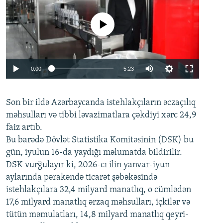
No media source currently available
Auto
0:00
5:23
240p
Son bir ildə Azərbaycanda istehlakçıların
360p
əczaçılıq
məhsulları və tibbi ləvazimatlara çəkdiyi xərc 24,9
480p
Auto
240p
360p
480p
faiz artıb.
720p
Bu barədə Dövlət Statistika Komitəsinin (DSK) bu
720p
1080p
gün, iyulun 16-da yaydığı məlumatda bildirilir.
1080p
DSK vurğulayır ki, 2026-cı ilin yanvar-iyun
aylarında pərakəndə ticarət şəbəkəsində
istehlakçılara 32,4 milyard manatlıq, o cümlədən
17,6 milyard manatlıq ərzaq məhsulları, içkilər və
tütün məmulatları, 14,8 milyard manatlıq qeyri-