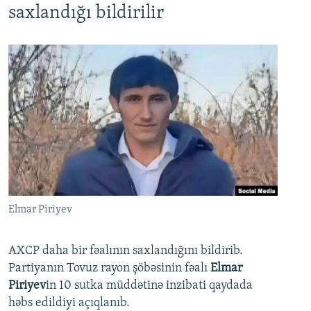
saxlandığı bildirilir
Elmar Piriyev
AXCP daha bir fəalının saxlandığını bildirib.
Partiyanın Tovuz rayon şöbəsinin fəalı
Elmar
Piriyev
in 10 sutka müddətinə inzibati qaydada
həbs edildiyi açıqlanıb.