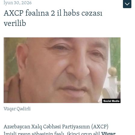
İyun 30, 2026
AXCP fəalına 2 il həbs cəzası
verilib
Vüqar Qədirli
Azərbaycan Xalq Cəbhəsi Partiyasının (AXCP)
İmişli rayon şöbəsinin fəalı, ikinci qrup əlil
Vüqar