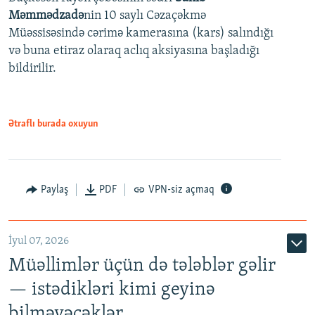
480p
Auto
240p
360p
480p
Məmmədzadə
nin 10 saylı Cəzaçəkmə
720p
Müəssisəsində cərimə kamerasına (kars) salındığı
720p
1080p
və buna etiraz olaraq aclıq aksiyasına başladığı
1080p
bildirilir.
Ətraflı burada oxuyun
Paylaş
PDF
VPN-siz açmaq
İyul 07, 2026
Müəllimlər üçün də tələblər gəlir
— istədikləri kimi geyinə
bilməyəcəklər