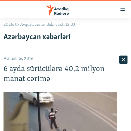
Keçid
linkləri
Əsas
2026, 07 Avqust, cümə, Bakı vaxtı 12:33
məzmuna
GÜNDƏM
Azərbaycan xəbərləri
qayıt
#İZAHLA
Əsas
KORRUPSIOMETR
naviqasiyaya
Avqust 26, 2016
qayıt
#ƏSLINDƏ
Axtarışa
6 ayda sürücülərə 40,2 milyon
FƏRQƏ BAX
keç
manat cərimə
QANUNI DOĞRU
ARAŞDIRMA
MULTIMEDIA
RADIO ARXIV
VIDEO
HAQQIMIZDA
FOTOQALEREYA
OXU ZALI