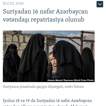
İyul 20, 2026
Auto
240p
360p
480p
Suriyadan 16 nəfər Azərbaycan
720p
1080p
vətəndaşı repatriasiya olunub
Suriyanın şimalında qaçqın düşərgəsi, arxiv fotosu
İyulun 18 və 19-da Suriyadan 16 nəfər Azərbaycan