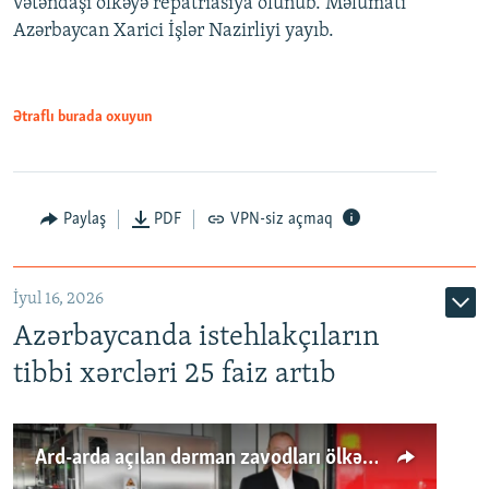
vətəndaşı ölkəyə repatriasiya olunub. Məlumatı
Azərbaycan Xarici İşlər Nazirliyi yayıb.
Ətraflı burada oxuyun
Paylaş
PDF
VPN-siz açmaq
İyul 16, 2026
Azərbaycanda istehlakçıların
tibbi xərcləri 25 faiz artıb
Ard-arda açılan dərman zavodları ölkənin tələbatını ödəyirmi?