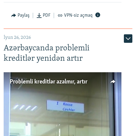
Auto
240p
360p
480p
Paylaş
PDF
VPN-siz açmaq
720p
1080p
İyun 26, 2026
Azərbaycanda problemli
kreditlər yenidən artır
Problemli kreditlər azalmır, artır