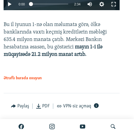
Auto
0:00
2:34
240p
Bu il iyunun 1-nə olan məlumata görə, ölkə
360p
banklarında vaxtı keçmiş kreditlərin məbləği
480p
635.4 milyon manata çatıb. Mərkəzi Bankın
720p
hesabatına əsasən, bu göstərici
mayın 1-i ilə
müqayisədə 21.2 milyon manat artıb.
1080p
Ətraflı burada oxuyun
Auto
240p
360p
480p
Paylaş
PDF
VPN-siz açmaq
720p
1080p
İyun 25, 2026