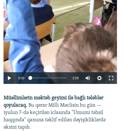
Auto
0:00
2:58
240p
Müəllimlərin məktəb geyimi ilə bağlı tələblər
360p
qoyulacaq.
Bu qərar Milli Məclisin bu gün —
480p
iyulun 7-də keçirilən iclasında "Ümumi təhsil
720p
haqqında" qanuna təklif edilən dəyişikliklərdə
əksini tapıb.
1080p