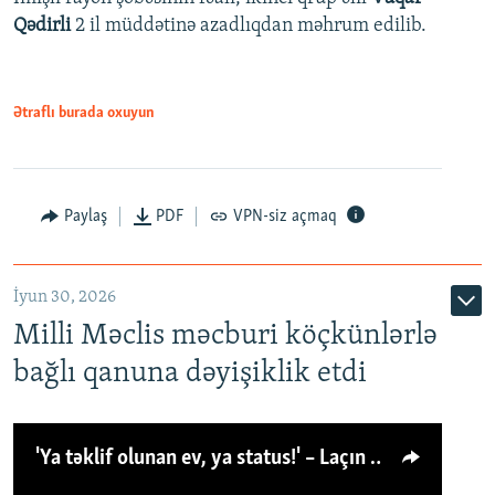
Qədirli
2 il müddətinə azadlıqdan məhrum edilib.
Ətraflı burada oxuyun
Paylaş
PDF
VPN-siz açmaq
İyun 30, 2026
Milli Məclis məcburi köçkünlərlə
bağlı qanuna dəyişiklik etdi
'Ya təklif olunan ev, ya status!' – Laçın köçkünü: 'Laçından başqa heç hara!'