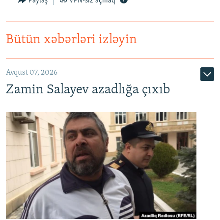
Paylaş
VPN-siz açmaq
Bütün xəbərləri izləyin
Avqust 07, 2026
Zamin Salayev azadlığa çıxıb