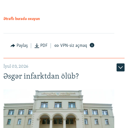
Ətraflı burada oxuyun
Auto
240p
360p
480p
Paylaş
PDF
VPN-siz açmaq
720p
1080p
İyul 03, 2026
Əsgər infarktdan ölüb?