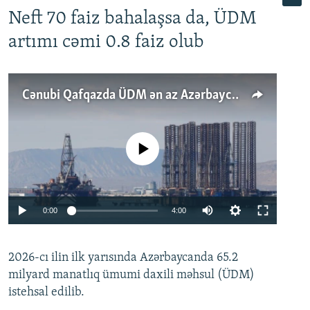
Neft 70 faiz bahalaşsa da, ÜDM
artımı cəmi 0.8 faiz olub
Cənubi Qafqazda ÜDM ən az Azərbaycanda artır: Qonşuları niyə Bakını qabaqlaya bilir?
No media source currently available
Auto
0:00
4:00
240p
2026-cı ilin ilk yarısında Azərbaycanda 65.2
360p
milyard manatlıq ümumi daxili məhsul (ÜDM)
480p
Auto
240p
360p
480p
istehsal edilib.
720p