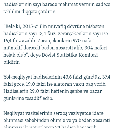
hadisələrinin sayı barədə məlumat vermir, sadəcə
təhlilini diqqətə çatdırır.
“Belə ki, 2015-ci ilin müvafiq dövrünə nisbətən
hadisələrin sayı 13,4 faiz, zərərçəkənlərin sayı isə
16,4 faiz azalıb. Zərərçəkənlərin 970 nəfəri
müxtəlif dərəcəli bədən xəsarəti alıb, 304 nəfəri
həlak olub”, deyə Dövlət Statistika Komitəsi
bildirir.
Yol-nəqliyyat hadisələrinin 43,6 faizi gündüz, 37,4
faizi gecə, 19,0 faizi isə alatoran vaxtı baş verib.
Hadisələrin 29,0 faizi həftənin şənbə və bazar
günlərinə təsadüf edib.
Nəqliyyat vasitələrinin sərxoş vəziyyətdə idarə
olunması səbəbindən ölümlə və ya bədən xəsarəti
alınması ilə nəticələnən 23 hadisə baş verib,