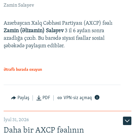
Zamin Salayev
Azərbaycan Xalq Cəbhəsi Partiyası (AXCP) fəalı
Zamin (Əlizamin) Salayev
3 il 6 aydan sonra
azadlığa çıxıb. Bu barədə siyasi fəallar sosial
şəbəkədə paylaşım ediblər.
Ətraflı burada oxuyun
Paylaş
PDF
VPN-siz açmaq
İyul 31, 2026
Daha bir AXCP fəalının