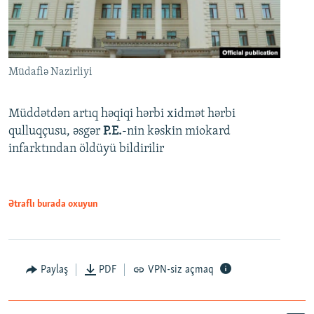
Müdafiə Nazirliyi
Müddətdən artıq həqiqi hərbi xidmət hərbi
qulluqçusu, əsgər
P.E.
-nin kəskin miokard
infarktından öldüyü bildirilir
Ətraflı burada oxuyun
Paylaş
PDF
VPN-siz açmaq