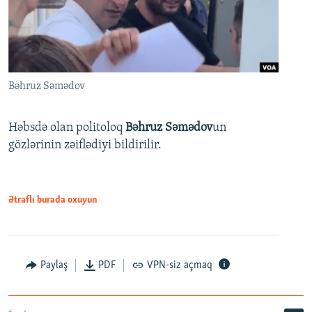
Bəhruz Səmədov
Həbsdə olan politoloq
Bəhruz Səmədov
un
gözlərinin zəiflədiyi bildirilir.
Ətraflı burada oxuyun
Paylaş
PDF
VPN-siz açmaq