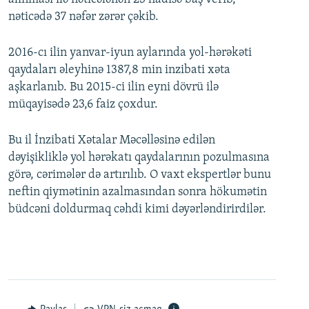
nəticədə 37 nəfər zərər çəkib.
2016-cı ilin yanvar-iyun aylarında yol-hərəkəti
qaydaları əleyhinə 1387,8 min inzibati xəta
aşkarlanıb. Bu 2015-ci ilin eyni dövrü ilə
müqayisədə 23,6 faiz çoxdur.
Bu il İnzibati Xətalar Məcəlləsinə edilən
dəyişikliklə yol hərəkatı qaydalarının pozulmasına
görə, cərimələr də artırılıb. O vaxt ekspertlər bunu
neftin qiymətinin azalmasından sonra hökumətin
büdcəni doldurmaq cəhdi kimi dəyərləndirirdilər.