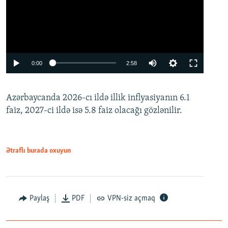
Auto
0:00
2:58
240p
Azərbaycanda 2026-cı ildə illik inflyasiyanın 6.1
360p
faiz, 2027-ci ildə isə 5.8 faiz olacağı gözlənilir.
480p
720p
1080p
Ətraflı burada oxuyun
Paylaş
PDF
VPN-siz açmaq