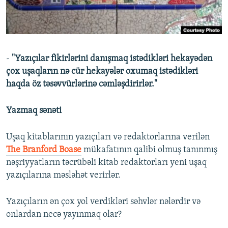
İNFOQRAFIKA
AZƏRBAYCAN ƏDƏBIYYATI KITABXANASI
MISSIYAMIZ
BIZI IZLƏ
KARIKATURA
İSLAM VƏ DEMOKRATIYA
PEŞƏ ETIKASI VƏ JURNALISTIKA STANDARTLARIMIZ
İZ - MƏDƏNIYYƏT PROQRAMI
MATERIALLARIMIZDAN ISTIFADƏ
-
"Yazıçılar fikirlərini danışmaq istədikləri hekayədən
AZADLIQRADIOSU MOBIL TELEFONUNUZDA
RFE/RL-in bütün saytları
çox uşaqların nə cür hekayələr oxumaq istədikləri
BIZIMLƏ ƏLAQƏ
haqda öz təsəvvürlərinə cəmləşdirirlər."
XƏBƏR BÜLLETENLƏRIMIZ
Yazmaq sənəti
Uşaq kitablarının yazıçıları və redaktorlarına verilən
The Branford Boase
mükafatının qalibi olmuş tanınmış
nəşriyyatların təcrübəli kitab redaktorları yeni uşaq
yazıçılarına məsləhət verirlər.
Yazıçıların ən çox yol verdikləri səhvlər nələrdir və
onlardan necə yayınmaq olar?