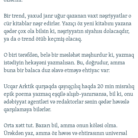
özlərini.
Bir trend, yaxud janr uğur qazanan vaxt nəşriyyatlar o
cür kitablar nəşr edirlər. Yazıçı öz yeni kitabını yazana
qədər çox ola bilsin ki, nəşriyyatın siyahısı dolacaqdır,
ya da o trend ötüb keçmiş olacaq.
O biri tərəfdən, belə bir məsləhət məşhurdur ki, yazmaq
istədiyin hekayəni yazmalısan. Bu, doğrudur, amma
buna bir balaca duz əlavə etməyə ehtiyac var:
Ucqar Arktik qurşaqda qayıqçılıq haqda 20 min misralıq
epik poema yazmaq eşqilə alışıb-yanırsansa, bil ki, onu
ədəbiyyat agentləri və redaktorlar sənin qədər həvəslə
qarşılamaya bilərlər.
Orta xətt tut. Bazarı bil, amma onun köləsi olma.
Ürəkdən yaz, amma öz həvəs və ehtirasının universal