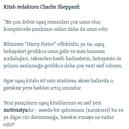
Kitab redaktoru Charlie Sheppard:
“Bir çox debüt uşaq romanları çox uzun olur,
kompüterdə yazılması onları daha da uzun edir.
Bilmirəm “Harry Potter” effektidir, ya nə, uşaq
hekayələri getdikcə uzun gəlir və mən lazımsız
xırdalıqları, təkrarları kəsib hadisələrin, hekayənin öz
yolunu saxlamağa getdikcə daha çox vaxt sərf edirəm.
Əgər uşaq kitabı 60 min sözdürsə, əksər hallarda o,
gərəksiz yerə həddən artıq uzundur.
Yeni yazıçıların uşaq kitablarının ən zəif yeri
motivasiya
dır – əsərdə bir qəhrəmanı (xarakteri) bu və
ya digər cür davranmağa, hərəkət etməyə nə vadar
edir?