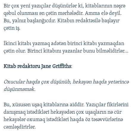
Bir çox yeni yazıçılar düşünürlər ki, kitablarının nəşrə
qəbul olunması ən çətin mərhələdir. Amma elə deyil.
Bu, yalnız başlanğıcdır. Kitabın redaktəsilə başlayır
çətin iş.
İkinci kitabı yazmaq adətən birinci kitabı yazmaqdan
çətin olur. Birinci kitabını yazanlar bunu bilməlidirlər...
Kitab redaktoru Jane Griffiths
:
Oxucular haqda çox düşünüb, hekayən haqda yetərincə
düşünməmək.
Bu, xüsusən uşaq kitablarına aiddir. Yazıçılar fikirlərini
danışmaq istədikləri hekayədən çox uşaqların nə cür
hekayələr oxumaq istədikləri haqda öz təsəvvürlərinə
cəmləşdirirlər.