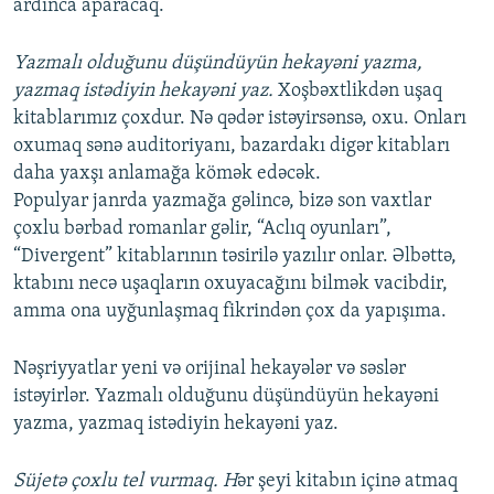
ardınca aparacaq.
Yazmalı olduğunu düşündüyün hekayəni yazma,
yazmaq istədiyin hekayəni yaz.
Xoşbəxtlikdən uşaq
kitablarımız çoxdur. Nə qədər istəyirsənsə, oxu. Onları
oxumaq sənə auditoriyanı, bazardakı digər kitabları
daha yaxşı anlamağa kömək edəcək.
Populyar janrda yazmağa gəlincə, bizə son vaxtlar
çoxlu bərbad romanlar gəlir, “Aclıq oyunları”,
“Divergent” kitablarının təsirilə yazılır onlar. Əlbəttə,
ktabını necə uşaqların oxuyacağını bilmək vacibdir,
amma ona uyğunlaşmaq fikrindən çox da yapışıma.
Nəşriyyatlar yeni və orijinal hekayələr və səslər
istəyirlər. Yazmalı olduğunu düşündüyün hekayəni
yazma, yazmaq istədiyin hekayəni yaz.
Süjetə çoxlu tel vurmaq. H
ər şeyi kitabın içinə atmaq