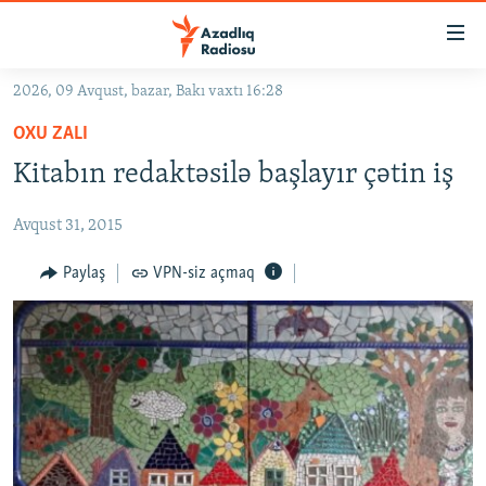
Keçid
linkləri
Əsas
2026, 09 Avqust, bazar, Bakı vaxtı 16:28
məzmuna
GÜNDƏM
OXU ZALI
qayıt
#İZAHLA
Əsas
Kitabın redaktəsilə başlayır çətin iş
KORRUPSIOMETR
naviqasiyaya
qayıt
Avqust 31, 2015
#ƏSLINDƏ
Axtarışa
FƏRQƏ BAX
Paylaş
VPN-siz açmaq
keç
QANUNI DOĞRU
ARAŞDIRMA
MULTIMEDIA
RADIO ARXIV
VIDEO
HAQQIMIZDA
FOTOQALEREYA
OXU ZALI