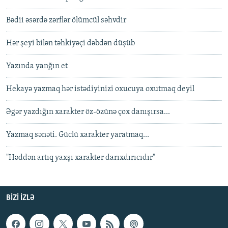
Bədii əsərdə zərflər ölümcül səhvdir
Hər şeyi bilən təhkiyəçi dəbdən düşüb
Yazında yanğın et
Hekayə yazmaq hər istədiyinizi oxucuya oxutmaq deyil
Əgər yazdığın xarakter öz-özünə çox danışırsa...
Yazmaq sənəti. Güclü xarakter yaratmaq...
"Həddən artıq yaxşı xarakter darıxdırıcıdır"
BIZI IZLƏ