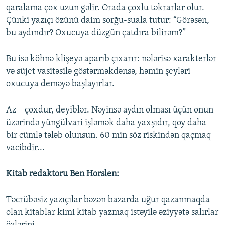
qaralama çox uzun gəlir. Orada çoxlu təkrarlar olur.
Çünki yazıçı özünü daim sorğu-suala tutur: “Görəsən,
bu aydındır? Oxucuya düzgün çatdıra bilirəm?”
Bu isə köhnə klişeyə aparıb çıxarır: nələrisə xarakterlər
və süjet vasitəsilə göstərməkdənsə, həmin şeyləri
oxucuya deməyə başlayırlar.
Az – çoxdur, deyiblər. Nəyinsə aydın olması üçün onun
üzərində yüngülvari işləmək daha yaxşıdır, qoy daha
bir cümlə tələb olunsun. 60 min söz riskindən qaçmaq
vacibdir...
Kitab redaktoru Ben Horslen:
Təcrübəsiz yazıçılar bəzən bazarda uğur qazanmaqda
olan kitablar kimi kitab yazmaq istəyilə əziyyətə salırlar