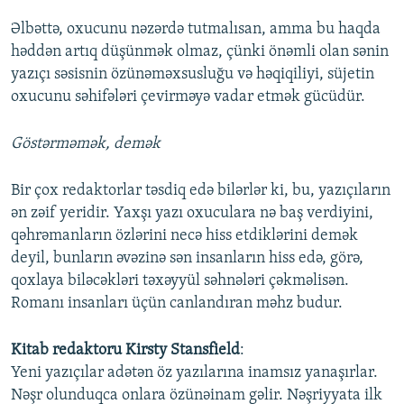
Əlbəttə, oxucunu nəzərdə tutmalısan, amma bu haqda
həddən artıq düşünmək olmaz, çünki önəmli olan sənin
yazıçı səsisnin özünəməxsusluğu və həqiqiliyi, süjetin
oxucunu səhifələri çevirməyə vadar etmək gücüdür.
Göstərməmək, demək
Bir çox redaktorlar təsdiq edə bilərlər ki, bu, yazıçıların
ən zəif yeridir. Yaxşı yazı oxuculara nə baş verdiyini,
qəhrəmanların özlərini necə hiss etdiklərini demək
deyil, bunların əvəzinə sən insanların hiss edə, görə,
qoxlaya biləcəkləri təxəyyül səhnələri çəkməlisən.
Romanı insanları üçün canlandıran məhz budur.
Kitab redaktoru Kirsty Stansfield
:
Yeni yazıçılar adətən öz yazılarına inamsız yanaşırlar.
Nəşr olunduqca onlara özünəinam gəlir. Nəşriyyata ilk