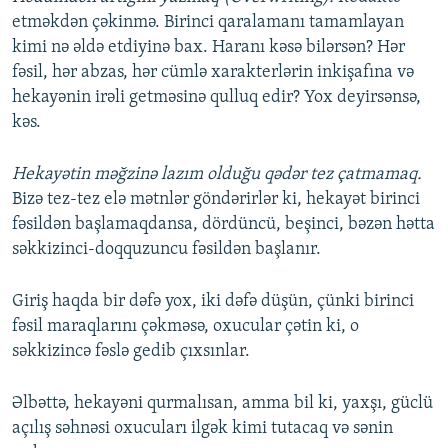
etməkdən çəkinmə. Birinci qaralamanı tamamlayan
kimi nə əldə etdiyinə bax. Haranı kəsə bilərsən? Hər
fəsil, hər abzas, hər cümlə xarakterlərin inkişafına və
hekayənin irəli getməsinə qulluq edir? Yox deyirsənsə,
kəs.
Hekayətin məğzinə lazım olduğu qədər tez çatmamaq.
Bizə tez-tez elə mətnlər göndərirlər ki, hekayət birinci
fəsildən başlamaqdansa, dördüncü, beşinci, bəzən hətta
səkkizinci-doqquzuncu fəsildən başlanır.
Giriş haqda bir dəfə yox, iki dəfə düşün, çünki birinci
fəsil maraqlarını çəkməsə, oxucular çətin ki, o
səkkizincə fəslə gedib çıxsınlar.
Əlbəttə, hekayəni qurmalısan, amma bil ki, yaxşı, güclü
açılış səhnəsi oxucuları ilgək kimi tutacaq və sənin