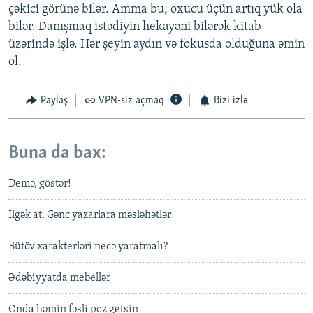
çəkici görünə bilər. Amma bu, oxucu üçün artıq yük ola
bilər. Danışmaq istədiyin hekayəni bilərək kitab
üzərində işlə. Hər şeyin aydın və fokusda olduğuna əmin
ol.
Paylaş
VPN-siz açmaq
Bizi izlə
Buna da bax:
Demə, göstər!
İlgək at. Gənc yazarlara məsləhətlər
Bütöv xarakterləri necə yaratmalı?
Ədəbiyyatda mebellər
Onda həmin fəsli poz getsin