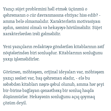
Yazıçı süjet problemini həll etmək üçünmü o
qəhrəmanın o cür davranmasına ehtiyac hiss edib? -
amma belə olmamalıdır. Xarakterlərin motivasiyası
aydın, səmimi olmalı və hekayəyə hörülməlidir. Süjet
xarakterlərdən irəli gəlməlidir.
Yeni yazıçıların redaktəyə göndərilən kitablarının zəif
nöqtələrindən biri sonluqdur. Kitablarının sonluğunu
yaxşı işləməlidirlər.
Görürsən, möhtəşəm, orijinal ideyaları var, möhtəşəm
yazıçı səsləri var, baş qəhrəman əladır, - elə bu
səbəbdən kitabları nəşrə qəbul olunub, amma hər şeyi
bir-birinə bağlayan qənaətbəxş bir sonluq haqda
düşünmürlər. Hekayənin sonluğunu açıq qoymaq
çözüm deyil.