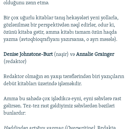
olduğunu zənn etmə.
Bir çox uğurlu kitablar tanış hekayələri yeni yollarla,
gözlənilməz bir perspektivdən nəql edirlər, odur ki,
özünü kitaba gətir, amma kitabı tamam özün haqda
yazma (avtoqbioqrafiyanı yazırsansa, o ayrı məsələ).
Denise Johnstone-Burt
(naşir) və
Annalie Grainger
(redaktor)
Redaktor olmağın ən yaxşı tərəflərindən biri yazıçıların
debüt kitabları üzərində işləməkdir.
Amma bu sahədə çox işlədikcə eyni, eyni səhvlərə rast
gəlirsən. Tez-tez rast gəldiyimiz səhvlərdən bəziləri
bunlardır:
Həddindən artığını yazmaq (Overwriting).
Redaktə