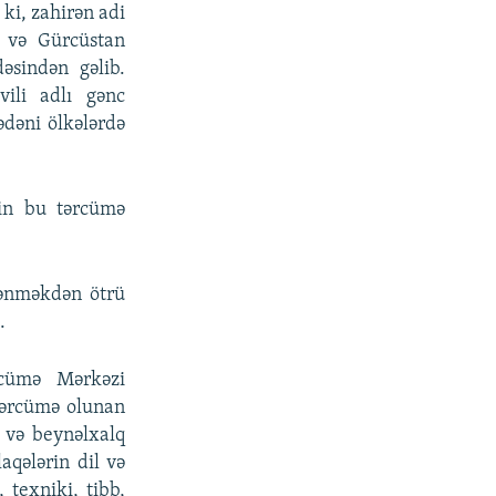
ki, zahirən adi
r və Gürcüstan
əsindən gəlib.
ili adlı gənc
ədəni ölkələrdə
min bu tərcümə
rənməkdən ötrü
.
rcümə Mərkəzi
 tərcümə olunan
i və beynəlxalq
aqələrin dil və
texniki, tibb,