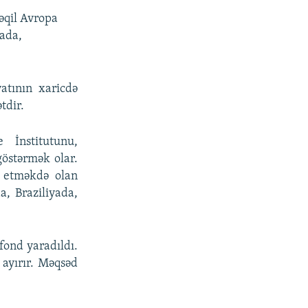
əqil Avropa
nada,
atının xaricdə
tdir.
 İnstitutunu,
göstərmək olar.
f etməkdə olan
, Braziliyada,
fond yaradıldı.
 ayırır. Məqsəd