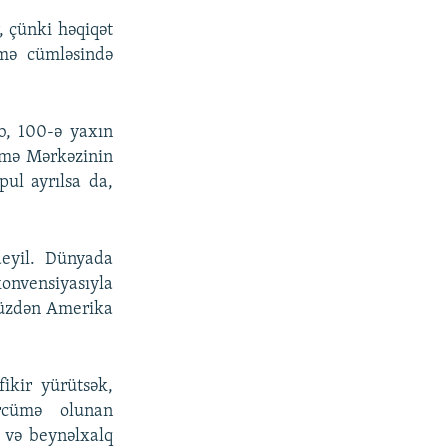
, çünki həqiqət
mə cümləsində
b, 100-ə yaxın
ümə Mərkəzinin
pul ayrılsa da,
eyil. Dünyada
onvensiyasıyla
müzdən Amerika
ikir yürütsək,
rcümə olunan
i və beynəlxalq