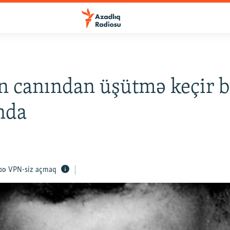
n canından üşütmə keçir b
nda
VPN-siz açmaq