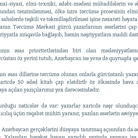
mai-siyasi, elmi-texniki, ədəbi-mədəni mübadilələrin və əl
ından tənzimlənməsi, ölkə üzrə tərcümə prosesinin elmi, 
sahələrdə təşkili və təkmilləşdirilməsi işinə nəzarəti həyat
anın Tərcümə Mərkəzi gürcü yazarlarının əsərlərini ça
əşriyyatla müqavilə bağlayıb, həmin nəşriyyatlara maddi dəst
ının əsas prioritetlərindən biri olan mədəniyyətləra
cüstan öz yerini tutub, Azərbaycan isə yenə də quyruqda qa
n əsas dillərinə tərcümə olunan onlarla gürcüstanlı yazar 
aricdə 50 ədəd kitab çap elətdirib öz ölkəsində hava a
ya açılan yazıçılarımız yox dərəcəsindədir.
urduğu nəticələr də var: yazarlar xaricdə nəşr olunduqc
ıcılıq üçün rəqabət mühiti yaranır, yazılan əsərlərin səviyyəs
, Azərbaycan gerçəklərini dünyaya tanıtmaq açısından da ə
r. Yalandan hərəkət havası yaradıb yerində saymaq isə