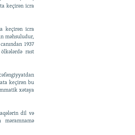
ta keçirən icra
a keçirən icra
ın məhsuludur,
 canından 1937
ölkələrdə rast
 cəfəngiyyatdan
yata keçirən bu
ammatik xətaya
aqələrin dil və
in məramnamə