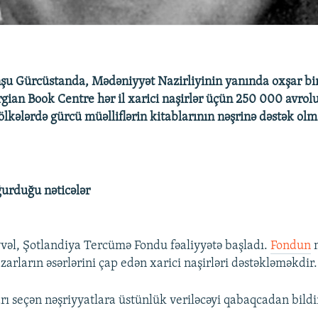
onşu Gürcüstanda, Mədəniyyət Nazirliyinin yanında oxşar bi
rgian Book Centre hər il xarici naşirlər üçün 250 000 avrolu
ölkələrdə gürcü müəlliflərin kitablarının nəşrinə dəstək olm
ğurduğu nəticələr
vvəl, Şotlandiya Tercümə Fondu fəaliyyətə başladı.
Fondun
m
zarların əsərlərini çap edən xarici naşirləri dəstəkləməkdir.
ı seçən nəşriyyatlara üstünlük veriləcəyi qabaqcadan bildiri