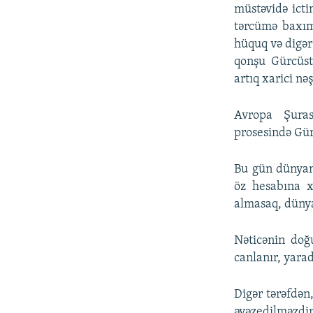
müstəvidə icti
tərcümə baxım
hüquq və digər 
qonşu Gürcüst
artıq xarici n
Avropa Şuras
prosesində Gür
Bu gün dünyanı
öz hesabına x
almasaq, dünya
Nəticənin doğ
canlanır, yarad
Digər tərəfdən
əvəzedilməzdi