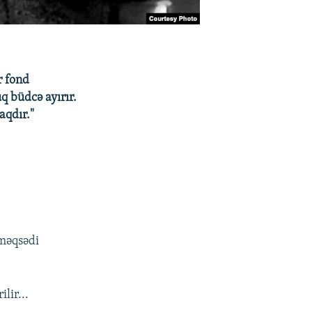
r fond
q büdcə ayırır.
aqdır."
əqsədi
lir...