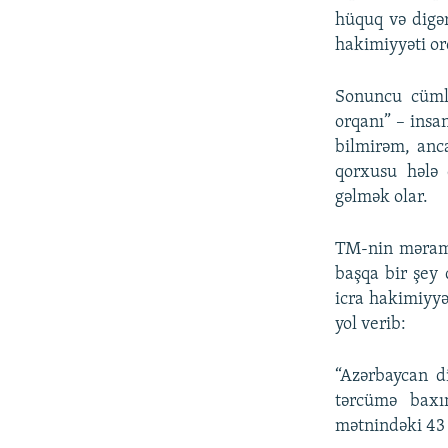
hüquq və digər
hakimiyyəti or
Sonuncu cümlə
orqanı” – ins
bilmirəm, anc
qorxusu hələ 
gəlmək olar.
TM-nin məramın
başqa bir şey 
icra hakimiyy
yol verib:
“Azərbaycan di
tərcümə bax
mətnindəki 43 