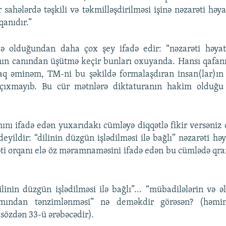
 sahələrdə təşkili və təkmilləşdirilməsi işinə nəzarəti həya
qanıdır.”
 olduğundan daha çox şey ifadə edir: “nəzarəti həyat
anın canından üşütmə keçir bunları oxuyanda. Hansı qafan
aq əminəm, TM-ni bu şəkildə formalaşdıran insan(lar)ın
çıxmayıb. Bu cür mətnlərə diktaturanın hakim olduğu 
ı ifadə edən yuxarıdakı cümləyə diqqətlə fikir versəniz
deyildir: “dilinin düzgün işlədilməsi ilə bağlı” nəzarəti hə
əti orqanı elə öz məramnaməsini ifadə edən bu cümlədə qr
linin düzgün işlədilməsi ilə bağlı”... “mübadilələrin və əl
ımından tənzimlənməsi” nə deməkdir görəsən? (həm
sözdən 33-ü ərəbəcədir).