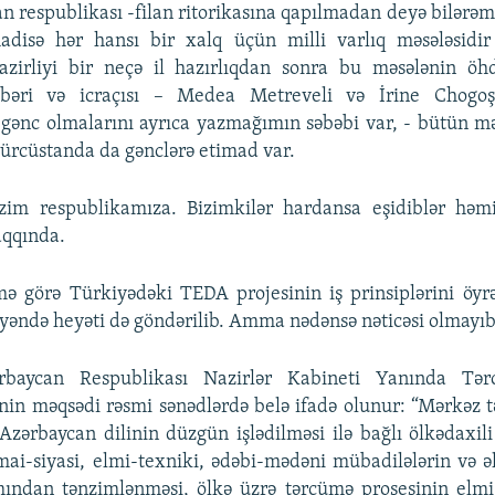
n respublikası -filan ritorikasına qapılmadan deyə bilərəm 
disə hər hansı bir xalq üçün milli varlıq məsələsidi
zirliyi bir neçə il hazırlıqdan sonra bu məsələnin öhd
hbəri və icraçısı – Medea Metreveli və İrine Chogoşv
 gənc olmalarını ayrıca yazmağımın səbəbi var, - bütün m
ürcüstanda da gənclərə etimad var.
izim respublikamıza. Bizimkilər hardansa eşidiblər hə
aqqında.
imə görə Türkiyədəki TEDA projesinin iş prinsiplərini öy
əndə heyəti də göndərilib. Amma nədənsə nəticəsi olmayıb
rbaycan Respublikası Nazirlər Kabineti Yanında Tə
nin məqsədi rəsmi sənədlərdə belə ifadə olunur: “Mərkəz
Azərbaycan dilinin düzgün işlədilməsi ilə bağlı ölkədaxil
mai-siyasi, elmi-texniki, ədəbi-mədəni mübadilələrin və əl
ından tənzimlənməsi, ölkə üzrə tərcümə prosesinin elmi, 