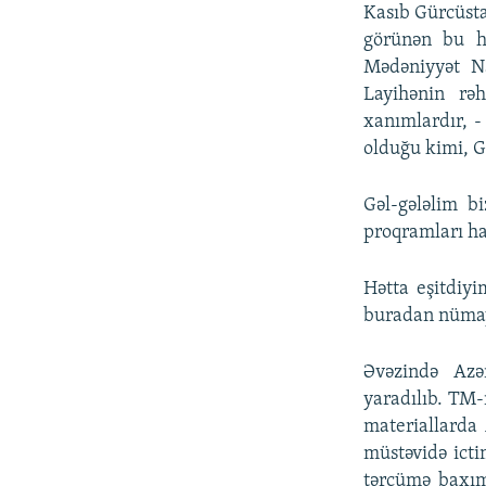
Kasıb Gürcüsta
görünən bu ha
Mədəniyyət Na
Layihənin rə
xanımlardır, -
olduğu kimi, G
Gəl-gələlim b
proqramları h
Hətta eşitdiy
buradan nümay
Əvəzində Azə
yaradılıb. TM-
materiallarda 
müstəvidə icti
tərcümə baxım