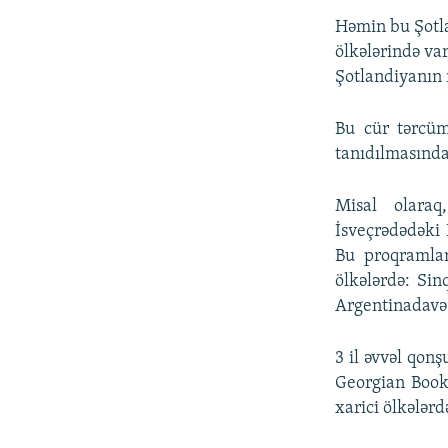
Həmin bu Şotl
ölkələrində va
Şotlandiyanın m
Bu cür tərcüm
tanıdılmasında
Misal olaraq
İsveçrədədəki 
Bu proqramlar
ölkələrdə: Si
Argentinadavə s
3 il əvvəl qon
Georgian Book 
xarici ölkələrd