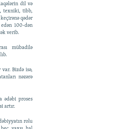
aqələrin dil və
texniki, tibb,
a keçirənə qədər
p edən 100-dən
ək verib.
rası mübadilə
lıb.
var. Bizdə isə,
tanları nəzərə
a ədəbi proses
i artır.
dəbiyyatın rolu
 heç yaxşı hal