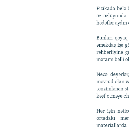
Fizikada belə 
öz-özlüyündə
hədəflər aydın 
Bunları qoyaq
əməkdaş işə g
rəhbərliyinə g
məramı bəlli 
Necə deyərlə
mövcud olan v
tənzimlənən s
kəşf etməyə eht
Hər işin nəti
ortadakı mə
materiallarda 