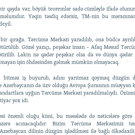
bir qayda var, böyük teoremlər sadə cümləylə ifadə olunur
 məlumdur. Yəqin təsdiq edərsiz, TM-nin bu məramna
deyil.
 bir qırağa. Tərcümə Mərkəzi yaradılıb, ona büdcə ayrılı
ötürülüb. Gözəl yazıçı, peşəkar insan – Afaq Məsud Tərc
ətirilib. Lakin nə qədər peşəkar olsa da və dünya qədər 
olmayan işin öhdəsindən gəlmək mümkün olmayacaq.
r, bitməz iş buyurub, adını yarıtmaz qoymaq düzgün d
ə Azərbaycanın da üzv olduğu Avropa Şurasının müəyyən k
tandartlara uyğun Tərcümə Mərkəzi yaradılmalıydı. Özü
iyac yox idi.
cəsi önəmli oluğu kimi, bu məsələdə də nəticələrə görə f
nzərə acınacaqlıdır: Bizim Tərcümə Mərkəzimiz tə
Azərbaycan dilinin düzgün işlədilməsi ilə bağlı ölkədaxil