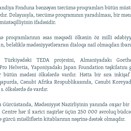
andiya Fonduna bənzəyən tərcümə proqramları bütün müst
rdır. Dolayısıyla, tərcümə proqramının yaradılması, bir mə
üstəqilliyinin ifadəsidir.
ə proqramlarının əsas məqsədi ölkənin öz milli ədəbiyy
n, beləliklə mədəniyyətlərarası dialoqa nail olmaqdan ibarə
, Türkiyədəki TEDA projesini, Almaniyadakı Goethe
Pro Helvetia, Yaponiyadakı Japan Foundation təşkilatını 
 bütün mədəni ölkələrdə vardır. Hətta bir sıra inkişa
nqapurda, Cənubi Afrika Respublikasında, Cənubi Koreyada
. ölkələrdə də vardır.
şu Gürcüstanda, Mədəniyyət Nazirliyinin yanında oxşar bir 
Centre hər il xarici naşirlər üçün 250 000 avroluq büdcə
ə gürcü müəlliflərin kitablarının nəşrinə dəstək olmaqdır.