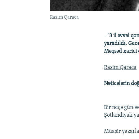
Rasim Qaraca
- "
3 il əvvəl q
yaradıldı. Geo
Məqsəd xarici 
Rasim Qaraca
Nəticələrin do
Bir neçə gün ə
Şotlandiyalı ya
Müasir yazarlar