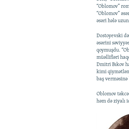
“Oblomov” roma
“Oblomov” əsər
əsəri hələ uzu
Dostoyevski də
əsərini səviyyə
qoymuşdu. “Obl
müəllifləri haq
Dmitri Bıkov ha
kimi qiymətlən
baş verməsinə
Oblomov təkcə 
həm də ziyalı i