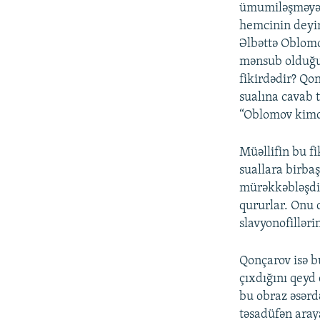
ümumiləşməyə q
hemcinin deyi
Əlbəttə Oblomov
mənsub olduğu 
fikirdədir? Qo
sualına cavab 
“Oblomov kimdi
Müəllifin bu fik
suallara birba
mürəkkəbləşdir
qururlar. Onu 
slavyonofilləri
Qonçarov isə b
çıxdığını qeyd 
bu obraz əsərd
təsadüfən araya