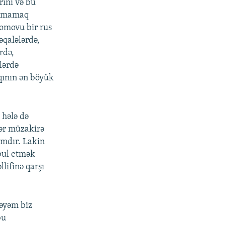
ini və bu
lamamaq
omovu bir rus
əqalələrdə,
rdə,
lərdə
qının ən böyük
 hələ də
dər müzakirə
mdır. Lakin
bul etmək
llifinə qarşı
Bəyəm biz
bu