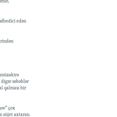
unur,
cəlbedici edən
irindən
ə müzakirə
digər səbəblər
al qalması bir
ov” çox
in süjet axtaran