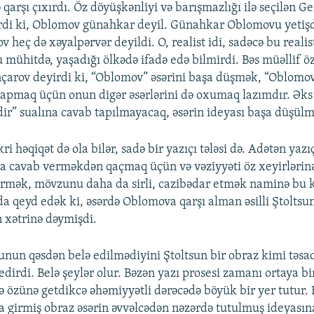
arşı çıxırdı. Öz döyüşkənliyi və barışmazlığı ilə seçilən G
rdi ki, Oblomov günahkar deyil. Günahkar Oblomovu yetişd
 heç də xəyalpərvər deyildi. O, realist idi, sadəcə bu reali
mühitdə, yaşadığı ölkədə ifadə edə bilmirdi. Bəs müəllif ö
nçarov deyirdi ki, “Oblomov” əsərini başa düşmək, “Oblomo
tapmaq üçün onun digər əsərlərini də oxumaq lazımdır. Əks
r” sualına cavab tapılmayacaq, əsərin ideyası başa düşülm
ri həqiqət də ola bilər, sadə bir yazıçı tələsi də. Adətən yazı
şa cavab verməkdən qaçmaq üçün və vəziyyəti öz xeyirlərin
mək, mövzunu daha da sirli, cazibədar etmək naminə bu ki
da qeyd edək ki, əsərdə Oblomova qarşı alman əsilli Ştoltsu
n xətrinə dəymişdi.
unun qəsdən belə edilmədiyini Ştoltsun bir obraz kimi təsa
edirdi. Belə şeylər olur. Bəzən yazı prosesi zamanı ortaya bir
ə özünə getdikcə əhəmiyyətli dərəcədə böyük bir yer tutur.
 girmiş obraz əsərin əvvəlcədən nəzərdə tutulmuş ideyasına 