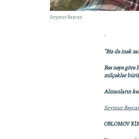
Seymur Baycan
-
"Biz də inək sa
Bəs nəyə görə b
milçəklər bürü
Almanların kənd
Seymur Bayca
OBLOMOV Kİ