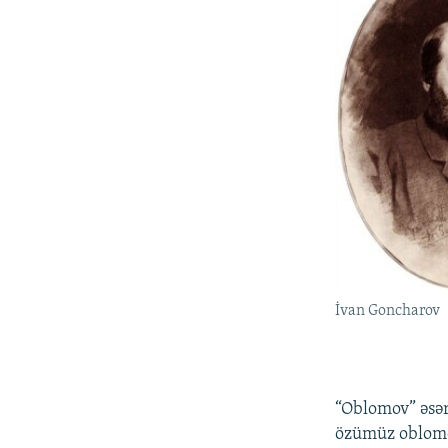
İvan Goncharov
“Oblomov” əsəri
özümüz oblomo