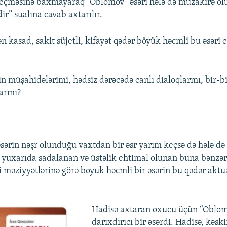
keçməsinə baxmayaraq “Oblomov” əsəri hələ də müzakirə ol
r” sualına cavab axtarılır.
n kasad, sakit süjetli, kifayət qədər böyük həcmli bu əsəri 
in müşahidələrimi, hədsiz dərəcədə canlı dialoqlarmı, bir-b
larmı?
sərin nəşr olunduğu vaxtdan bir əsr yarım keçsə də hələ d
yuxarıda sadalanan və üstəlik ehtimal olunan buna bənzər 
i məziyyətlərinə görə boyuk həcmli bir əsərin bu qədər aktu
Hadisə axtaran oxucu üçün “Oblom
darıxdırıcı bir əsərdi. Hadisə, kəsk