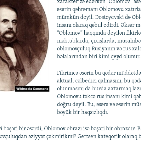
xarakterizə edərkən “Oblomov” əsər
əsərin qəhrəmanı Oblomovu xatır
mümkün deyil. Dostoyevski də Obl
insanı olaraq qəbul edirdi. Əksər m
“Oblomov” haqqında deyilən fikirlə
məktublarda, çıxışlarda, müsahibə
oblomovçuluq Rusiyanın və rus xal
bəlalarından biri kimi qeyd olunur.
Fikrimcə əsərin bu qədər müddətdə
aktual, cəlbedici qalmasını, bu qə
olunmasını da burda axtarmaq lazı
Oblomovu təkcə rus insanı kimi qə
doğru deyil. Bu, əsərə və əsərin müə
böyük bir haqsızlıqdı.
 bəşəri bir əsərdi, Oblomov obrazı isə bəşəri bir obrazdır. 
vçuluqdan əziyyət çəkmirikmi? Gertsen kateqorik olaraq 