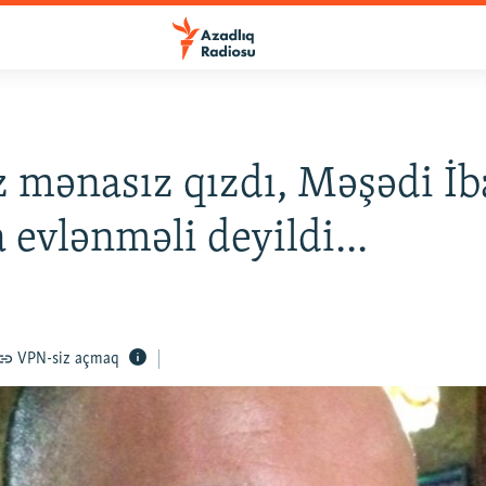
 mənasız qızdı, Məşədi İb
 evlənməli deyildi...
VPN-siz açmaq