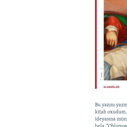
Bu yazını yazm
kitab oxudum. 
ideyasına müna
belə, “Oblomov