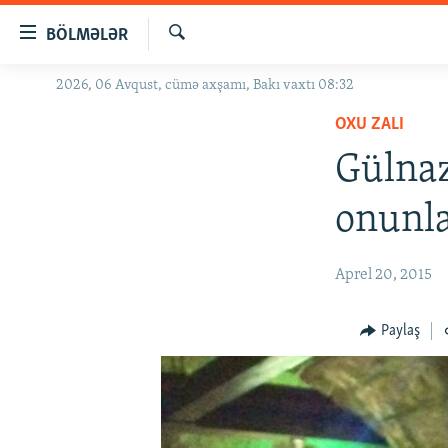
Keçid
BÖLMƏLƏR
linkləri
Axtar
Əsas
2026, 06 Avqust, cümə axşamı, Bakı vaxtı 08:32
GÜNDƏM
məzmuna
OXU ZALI
#İZAHLA
qayıt
Əsas
Gülnaz
KORRUPSIOMETR
naviqasiyaya
#ƏSLINDƏ
qayıt
onunla
Axtarışa
FƏRQƏ BAX
keç
QANUNI DOĞRU
Aprel 20, 2015
ARAŞDIRMA
Paylaş
MULTIMEDIA
RADIO ARXIV
VIDEO
HAQQIMIZDA
FOTOQALEREYA
OXU ZALI