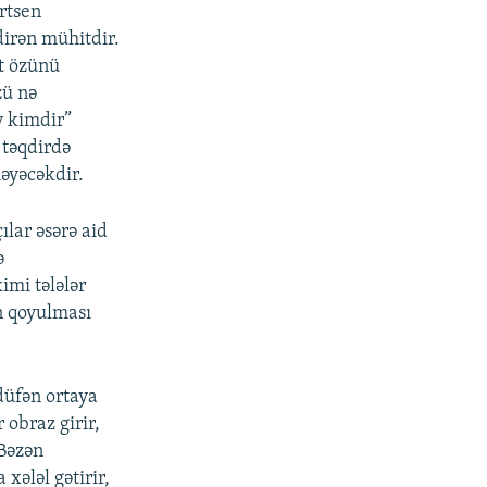
ertsen
irən mühitdir.
st özünü
zü nə
v kimdir”
 təqdirdə
əyəcəkdir.
çılar əsərə aid
ə
mi tələlər
n qoyulması
düfən ortaya
 obraz girir,
 Bəzən
xələl gətirir,