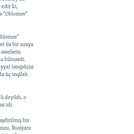
edir ki,
və “Oblomov”
Oblomov”
i ilə bir sıraya
əsərlərin
la bilməzdi.
iyyat tənqidçisi
a üç inqilab
i deyildi, o
st idi.
şdirilmiş bir
anını, Rusiyanı