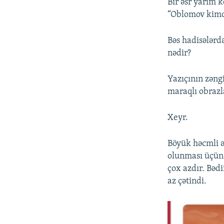
Bir əsr yarım 
“Oblomov kimdi
Bəs hadisələrdə
nədir?
Yazıçının zəng
maraqlı obraz
Xeyr.
Böyük həcmli ə
olunması üçün 
çox azdır. Bədi
az çətindi.