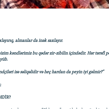
xlayırıq, almanlar da inək saxlayır.
izim kəndlərimiz bu qədər zir-zibilin içindədir. Hər tərəfi pe
yüb.
çiləri isə səliqəlidir və heç hardan da peyin iyi gəlmir?"
n
MDİR?