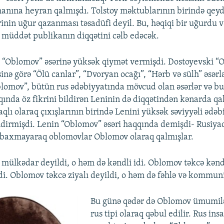
nına heyran qalmışdı. Tolstoy məktublarının birində qeyd 
inin uğur qazanması təsadüfi deyil. Bu, həqiqi bir uğurdu 
n müddət publikanın diqqətini cəlb edəcək.
 “Oblomov” əsərinə yüksək qiymət vermişdi. Dostoyevski “
sinə görə “Ölü canlar”, “Dvoryan ocağı”, “Hərb və sülh” əsərlər
omov”, bütün rus ədəbiyyatında mövcud olan əsərlər və bu 
qında öz fikrini bildirən Leninin də diqqətindən kənarda qa
qlı olaraq çıxışlarının birində Lenini yüksək səviyyəli ədəb
dirmişdi. Lenin “Oblomov” əsəri haqqında demişdi- Rusiyad
 baxmayaraq oblomovlar Oblomov olaraq qalmışlar.
mülkədar deyildi, o həm də kəndli idi. Oblomov təkcə kəndl
di. Oblomov təkcə ziyalı deyildi, o həm də fəhlə və kommuni
Bu günə qədər də Oblomov ümumilə
rus tipi olaraq qəbul edilir. Rus ins