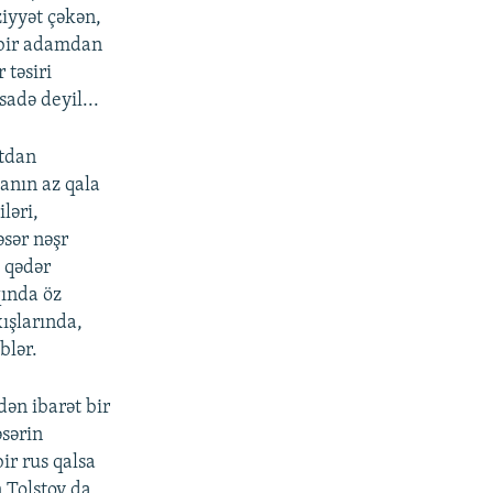
iyyət çəkən,
 bir adamdan
 təsiri
sadə deyil...
xtdan
anın az qala
ləri,
əsər nəşr
 qədər
ında öz
xışlarında,
blər.
ən ibarət bir
əsərin
ir rus qalsa
 Tolstoy da