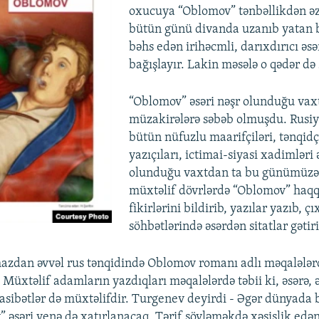
oxucuya “Oblomov” tənbəllikdən əz
bütün günü divanda uzanıb yatan
bəhs edən irihəcmli, darıxdırıcı əsər
bağışlayır. Lakin məsələ o qədər də 
“Oblomov” əsəri nəşr olunduğu va
müzakirələrə səbəb olmuşdu. Rusiy
bütün nüfuzlu maarifçiləri, tənqidçi
yazıçıları, ictimai-siyasi xadimləri 
olunduğu vaxtdan ta bu günümüzə
müxtəlif dövrlərdə “Oblomov” haqq
fikirlərini bildirib, yazılar yazıb, çı
söhbətlərində əsərdən sitatlar gətiri
azdan əvvəl rus tənqidində Oblomov romanı adlı məqalələrd
Müxtəlif adamların yazdıqları məqalələrdə təbii ki, əsərə, 
sibətlər də müxtəlifdir. Turgenev deyirdi - Əgər dünyada b
” əsəri yenə də xatırlanacaq. Tərif söyləməkdə xəsislik edən