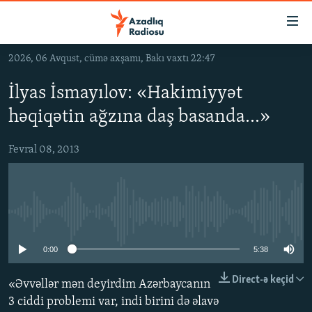
Keçid
linkləri
Əsas
2026, 06 Avqust, cümə axşamı, Bakı vaxtı 22:47
məzmuna
GÜNDƏM
qayıt
İlyas İsmayılov: «Hakimiyyət
#İZAHLA
Əsas
həqiqətin ağzına daş basanda...»
KORRUPSIOMETR
naviqasiyaya
qayıt
#ƏSLINDƏ
Fevral 08, 2013
Axtarışa
FƏRQƏ BAX
keç
QANUNI DOĞRU
No media source currently available
ARAŞDIRMA
MULTIMEDIA
0:00
5:38
RADIO ARXIV
VIDEO
Direct-ə keçid
«Əvvəllər mən deyirdim Azərbaycanın
HAQQIMIZDA
FOTOQALEREYA
OXU ZALI
3 ciddi problemi var, indi birini də əlavə