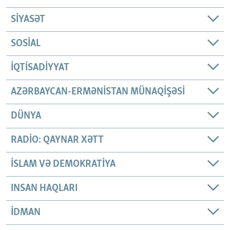
SIYASƏT
SOSIAL
İQTISADIYYAT
AZƏRBAYCAN-ERMƏNISTAN MÜNAQIŞƏSI
DÜNYA
RADIO: QAYNAR XƏTT
İSLAM VƏ DEMOKRATIYA
INSAN HAQLARI
İDMAN