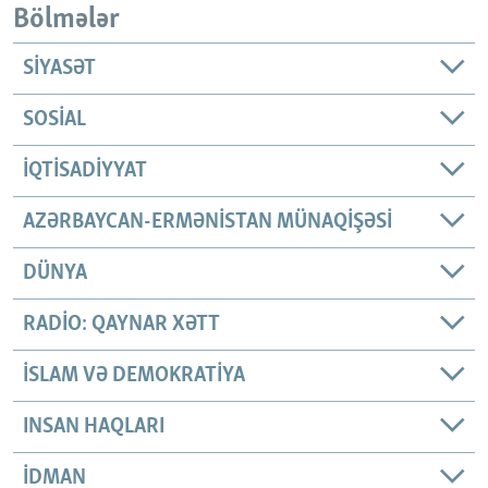
Bölmələr
SIYASƏT
SOSIAL
İQTISADIYYAT
AZƏRBAYCAN-ERMƏNISTAN MÜNAQIŞƏSI
DÜNYA
RADIO: QAYNAR XƏTT
İSLAM VƏ DEMOKRATIYA
INSAN HAQLARI
İDMAN