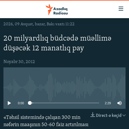
Keçid
linkləri
Əsas
2026, 09 Avqust, bazar, Bakı vaxtı 11:22
məzmuna
GÜNDƏM
qayıt
20 milyardlıq büdcədə müəllimə
#İZAHLA
Əsas
düşəcək 12 manatlıq pay
KORRUPSIOMETR
naviqasiyaya
qayıt
#ƏSLINDƏ
Noyabr 30, 2012
Axtarışa
FƏRQƏ BAX
keç
QANUNI DOĞRU
No media source currently available
ARAŞDIRMA
MULTIMEDIA
0:00
2:29
RADIO ARXIV
VIDEO
Direct-ə keçid
«Təhsil sistemində çalışan 300 min
HAQQIMIZDA
FOTOQALEREYA
OXU ZALI
nəfərin maaşının 50-60 faiz artırılması