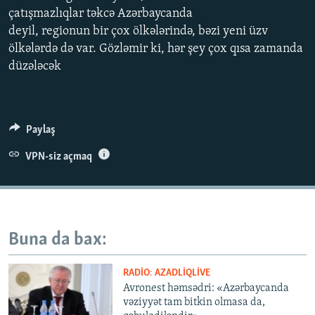
çatışmazlıqlar təkcə Azərbaycanda
İNFOQRAFIKA
AZƏRBAYCAN ƏDƏBIYYATI KITABXANASI
MISSIYAMIZ
BIZI IZLƏ
deyil, regionun bir çox ölkələrində, bəzi yeni üzv
KARIKATURA
İSLAM VƏ DEMOKRATIYA
PEŞƏ ETIKASI VƏ JURNALISTIKA STANDARTLARIMIZ
ölkələrdə də var. Gözləmir ki, hər şey çox qısa zamanda
İZ - MƏDƏNIYYƏT PROQRAMI
MATERIALLARIMIZDAN ISTIFADƏ
düzələcək
AZADLIQRADIOSU MOBIL TELEFONUNUZDA
RFE/RL-in bütün saytları
BIZIMLƏ ƏLAQƏ
Paylaş
XƏBƏR BÜLLETENLƏRIMIZ
VPN-siz açmaq
Buna da bax:
RADIO: AZADLIQLIVE
Avronest həmsədri: «Azərbaycanda
vəziyyət tam bitkin olmasa da,