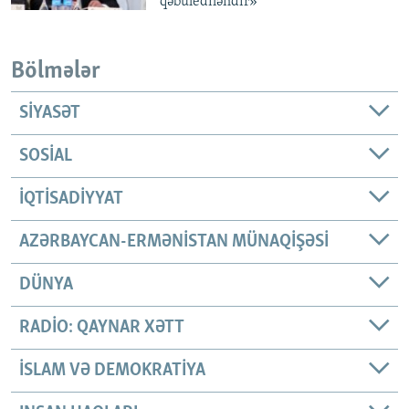
qəbulediləndir»
Bölmələr
SIYASƏT
SOSIAL
İQTISADIYYAT
AZƏRBAYCAN-ERMƏNISTAN MÜNAQIŞƏSI
DÜNYA
RADIO: QAYNAR XƏTT
İSLAM VƏ DEMOKRATIYA