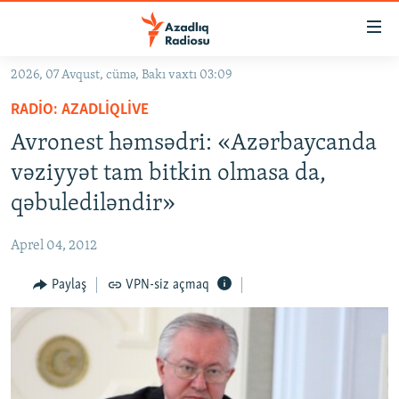
Keçid
linkləri
Əsas
2026, 07 Avqust, cümə, Bakı vaxtı 03:09
məzmuna
GÜNDƏM
RADIO: AZADLIQLIVE
qayıt
#İZAHLA
Əsas
Avronest həmsədri: «Azərbaycanda
KORRUPSIOMETR
naviqasiyaya
vəziyyət tam bitkin olmasa da,
qayıt
#ƏSLINDƏ
qəbulediləndir»
Axtarışa
FƏRQƏ BAX
keç
Aprel 04, 2012
QANUNI DOĞRU
Paylaş
VPN-siz açmaq
ARAŞDIRMA
MULTIMEDIA
RADIO ARXIV
VIDEO
HAQQIMIZDA
FOTOQALEREYA
OXU ZALI