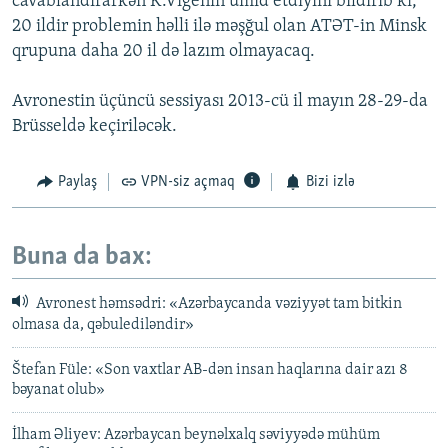
cavablandırarkən K.Vigenin ümid etdiyini bildirib ki,
20 ildir problemin həlli ilə məşğul olan ATƏT-in Minsk
qrupuna daha 20 il də lazım olmayacaq.
Avronestin üçüncü sessiyası 2013-cü il mayın 28-29-da
Brüsseldə keçiriləcək.
Paylaş
VPN-siz açmaq
Bizi izlə
Buna da bax:
Avronest həmsədri: «Azərbaycanda vəziyyət tam bitkin
olmasa da, qəbulediləndir»
Štefan Füle: «Son vaxtlar AB-dən insan haqlarına dair azı 8
bəyanat olub»
İlham Əliyev: Azərbaycan beynəlxalq səviyyədə mühüm