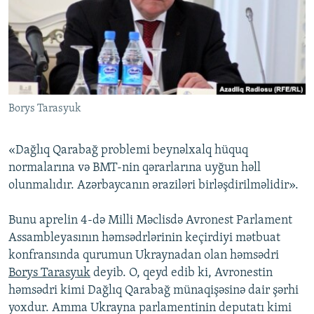
İNFOQRAFIKA
AZƏRBAYCAN ƏDƏBIYYATI KITABXANASI
MISSIYAMIZ
BIZI IZLƏ
KARIKATURA
İSLAM VƏ DEMOKRATIYA
PEŞƏ ETIKASI VƏ JURNALISTIKA STANDARTLARIMIZ
İZ - MƏDƏNIYYƏT PROQRAMI
MATERIALLARIMIZDAN ISTIFADƏ
AZADLIQRADIOSU MOBIL TELEFONUNUZDA
RFE/RL-in bütün saytları
Borys Tarasyuk
BIZIMLƏ ƏLAQƏ
XƏBƏR BÜLLETENLƏRIMIZ
«Dağlıq Qarabağ problemi beynəlxalq hüquq
normalarına və BMT-nin qərarlarına uyğun həll
olunmalıdır. Azərbaycanın əraziləri birləşdirilməlidir».
Bunu aprelin 4-də Milli Məclisdə Avronest Parlament
Assambleyasının həmsədrlərinin keçirdiyi mətbuat
konfransında qurumun Ukraynadan olan həmsədri
Borys Tarasyuk
deyib. O, qeyd edib ki, Avronestin
həmsədri kimi Dağlıq Qarabağ münaqişəsinə dair şərhi
yoxdur. Amma Ukrayna parlamentinin deputatı kimi