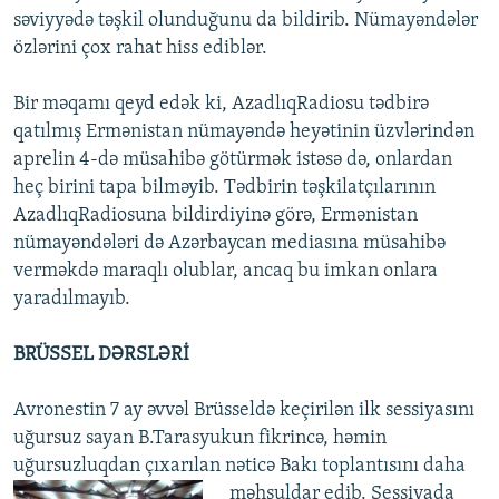
səviyyədə təşkil olunduğunu da bildirib. Nümayəndələr
özlərini çox rahat hiss ediblər.
Bir məqamı qeyd edək ki, AzadlıqRadiosu tədbirə
qatılmış Ermənistan nümayəndə heyətinin üzvlərindən
aprelin 4-də müsahibə götürmək istəsə də, onlardan
heç birini tapa bilməyib. Tədbirin təşkilatçılarının
AzadlıqRadiosuna bildirdiyinə görə, Ermənistan
nümayəndələri də Azərbaycan mediasına müsahibə
verməkdə maraqlı olublar, ancaq bu imkan onlara
yaradılmayıb.
BRÜSSEL DƏRSLƏRİ
Avronestin 7 ay əvvəl Brüsseldə keçirilən ilk sessiyasını
uğursuz sayan B.Tarasyukun fikrincə, həmin
uğursuzluqdan çıxarılan nəticə Bakı toplantısını daha
məhsuldar edib.
Sessiyada