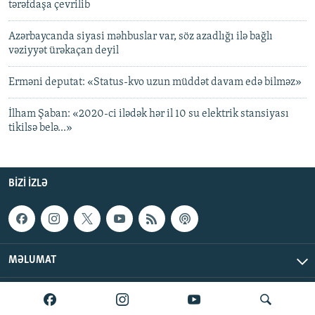
tərəfdaşa çevrilib
Azərbaycanda siyasi məhbuslar var, söz azadlığı ilə bağlı
vəziyyət ürəkaçan deyil
Erməni deputat: «Status-kvo uzun müddət davam edə bilməz»
İlham Şaban: «2020-ci ilədək hər il 10 su elektrik stansiyası
tikilsə belə...»
BIZI IZLƏ
MƏLUMAT
AzadlıqRadiosu © 2026 Inc. | Bütün hüquqlar qorunur