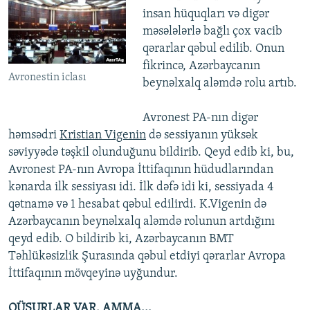
insan hüquqları və digər
məsələlərlə bağlı çox vacib
qərarlar qəbul edilib. Onun
fikrincə, Azərbaycanın
Avronestin iclası
beynəlxalq aləmdə rolu artıb.
Avronest PA-nın digər
həmsədri
Kristian Vigenin
də sessiyanın yüksək
səviyyədə təşkil olunduğunu bildirib. Qeyd edib ki, bu,
Avronest PA-nın Avropa İttifaqının hüdudlarından
kənarda ilk sessiyası idi. İlk dəfə idi ki, sessiyada 4
qətnamə və 1 hesabat qəbul edilirdi. K.Vigenin də
Azərbaycanın beynəlxalq aləmdə rolunun artdığını
qeyd edib. O bildirib ki, Azərbaycanın BMT
Təhlükəsizlik Şurasında qəbul etdiyi qərarlar Avropa
İttifaqının mövqeyinə uyğundur.
QÜSURLAR VAR, AMMA...