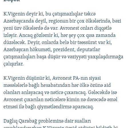
K.Vigenin deyir ki, bu çatışmazlıqlar təkcə
Azərbaycanda deyil, regionun bir çox ölkələrində, bəzi
yeni üzv ölkələrdə də var. Avronest onları diqqətlə
izləyir. Ancaq gözləmir ki, hər şey çox qısa zamanda
düzələcək. Deyir, onlarda belə bir təəssürat var ki,
Azərbaycan hökuməti, prezident, deputatlar
çatışmazlıqları başa düşür və vəziyyəti yaxşılaşdırmağa
çalışırlar.
K.Vigenin düşünür ki, Avronest PA-nın siyasi
məsələlərlə bağlı hesabatından hər ölkə özünə aid
olanları anlayacaq və nəticə çıxaracaq. Gələcəkdə isə
Avronest çıxarılan nəticələrə kimin nə dərəcədə əməl
etməsi ilə bağlı qiymətləndirmə aparacaq.
Dağlıq Qarabağ probleminə dair sualları