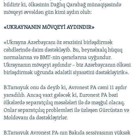
bildirir ki, ölkəsinin Dağlıq Qarabağ münaqişəsində
mövqeyi əvvəldən gün kimi aydın olub:
«UKRAYNANIN MÖVQEYİ AYDINDIR»
«Ukrayna Azərbaycanı öz ərazisini birləşdirmək
cəhdlərində daim dəstəkləyib. Bu, beynəlxalq hüquq
normalarına və BMT-nin qərarlarına uyğundur.
Ukraynanın mövqeyi aydındır – biz Azərbaycanın ölkəni
birləşdirmək uğrunda ədalətli siyasətini dəstəkləyirik».
B.Tarasyuk onu da deyib ki, Avronest PA cəmi 11 aydır
yaradılıb. Ancaq vaxt gələcək ki, Euronest PA bəzi
ölkələrdə separatçılıq məsələləri ilə də məşğul olacaq.
Onlar separatçılıq problemləri ilə üzləşən Gürcüstan və
Moldovanı da dəstəkləyirlər.
B.Tarasyuk Avronest PA-nın Bakıda sessiyasının yüksək