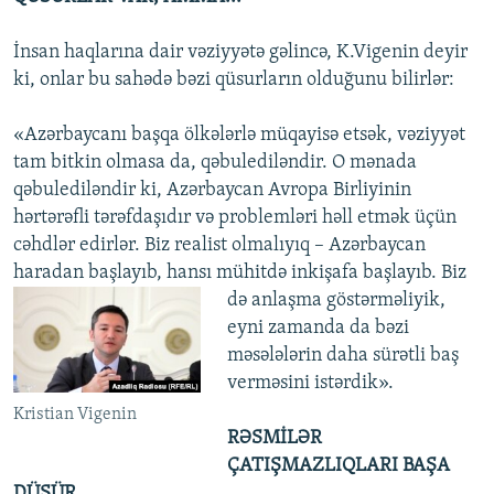
İnsan haqlarına dair vəziyyətə gəlincə, K.Vigenin deyir
ki, onlar bu sahədə bəzi qüsurların olduğunu bilirlər:
«Azərbaycanı başqa ölkələrlə müqayisə etsək, vəziyyət
tam bitkin olmasa da, qəbulediləndir. O mənada
qəbulediləndir ki, Azərbaycan Avropa Birliyinin
hərtərəfli tərəfdaşıdır və problemləri həll etmək üçün
cəhdlər edirlər. Biz realist olmalıyıq – Azərbaycan
haradan başlayıb, hansı mühitdə inkişafa başlayıb.
Biz
də anlaşma göstərməliyik,
eyni zamanda da bəzi
məsələlərin daha sürətli baş
verməsini istərdik».
Kristian Vigenin
RƏSMİLƏR
ÇATIŞMAZLIQLARI BAŞA
DÜŞÜR