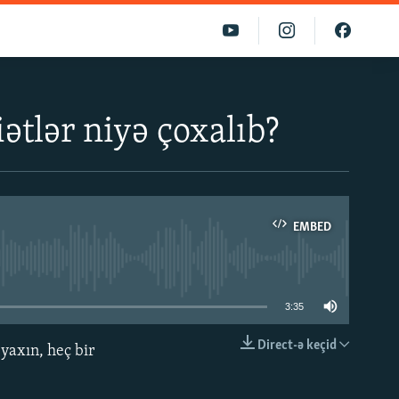
tlər niyə çoxalıb?
EMBED
able
3:35
Direct-ə keçid
yaxın, heç bir
EMBED