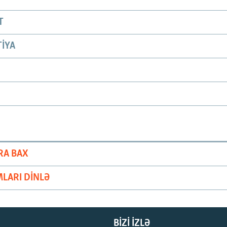
T
IYA
RA BAX
LARI DINLƏ
BIZI IZLƏ