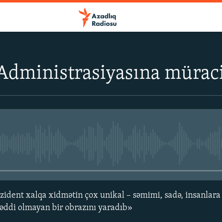
Administrasiyasına müraciə
No media source currently avail
ident xalqa xidmətin çox unikal – səmimi, sadə, insanlara 
səddi olmayan bir obrazını yaradıb»