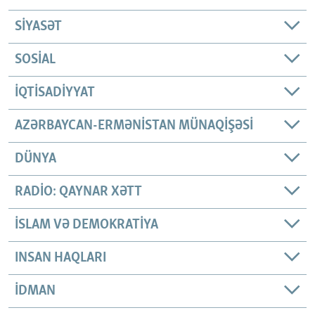
SIYASƏT
SOSIAL
İQTISADIYYAT
AZƏRBAYCAN-ERMƏNISTAN MÜNAQIŞƏSI
DÜNYA
RADIO: QAYNAR XƏTT
İSLAM VƏ DEMOKRATIYA
INSAN HAQLARI
İDMAN