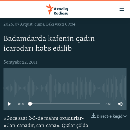
Keçid
linkləri
Əsas
2026, 07 Avqust, cümə, Bakı vaxtı 09:34
məzmuna
GÜNDƏM
qayıt
Badamdarda kafenin qadın
#İZAHLA
Əsas
icarədarı həbs edilib
KORRUPSIOMETR
naviqasiyaya
qayıt
#ƏSLINDƏ
Sentyabr 22, 2011
Axtarışa
FƏRQƏ BAX
keç
QANUNI DOĞRU
No media source currently available
ARAŞDIRMA
MULTIMEDIA
0:00
3:51
RADIO ARXIV
VIDEO
Direct-ə keçid
«Gecə saat 2-3-də mahnı oxudurlar-
HAQQIMIZDA
FOTOQALEREYA
OXU ZALI
«Can-canadır, can-cana». Qızlar çöldə