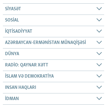
SIYASƏT
SOSIAL
İQTISADIYYAT
AZƏRBAYCAN-ERMƏNISTAN MÜNAQIŞƏSI
DÜNYA
RADIO: QAYNAR XƏTT
İSLAM VƏ DEMOKRATIYA
INSAN HAQLARI
İDMAN