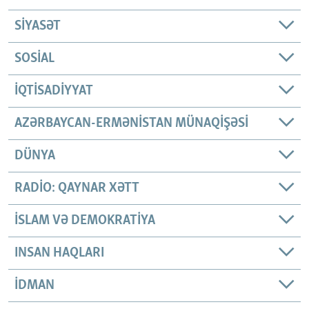
SIYASƏT
SOSIAL
İQTISADIYYAT
AZƏRBAYCAN-ERMƏNISTAN MÜNAQIŞƏSI
DÜNYA
RADIO: QAYNAR XƏTT
İSLAM VƏ DEMOKRATIYA
INSAN HAQLARI
İDMAN