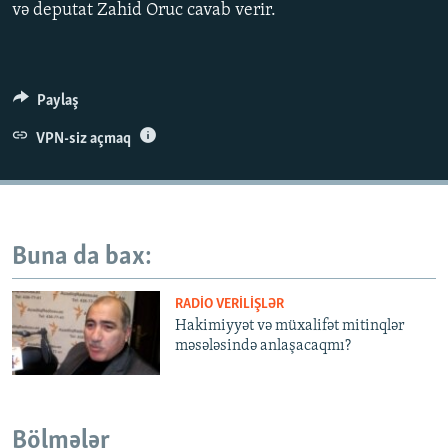
və deputat Zahid Oruc cavab verir.
İNFOQRAFIKA
AZƏRBAYCAN ƏDƏBIYYATI KITABXANASI
MISSIYAMIZ
BIZI IZLƏ
KARIKATURA
İSLAM VƏ DEMOKRATIYA
PEŞƏ ETIKASI VƏ JURNALISTIKA STANDARTLARIMIZ
İZ - MƏDƏNIYYƏT PROQRAMI
MATERIALLARIMIZDAN ISTIFADƏ
Paylaş
AZADLIQRADIOSU MOBIL TELEFONUNUZDA
RFE/RL-in bütün saytları
VPN-siz açmaq
BIZIMLƏ ƏLAQƏ
XƏBƏR BÜLLETENLƏRIMIZ
Buna da bax:
RADIO VERILIŞLƏR
Hakimiyyət və müxalifət mitinqlər
məsələsində anlaşacaqmı?
Bölmələr