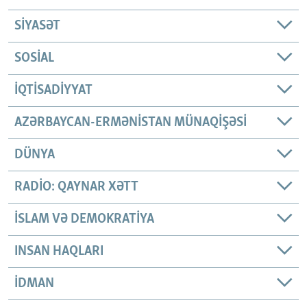
SIYASƏT
SOSIAL
İQTISADIYYAT
AZƏRBAYCAN-ERMƏNISTAN MÜNAQIŞƏSI
DÜNYA
RADIO: QAYNAR XƏTT
İSLAM VƏ DEMOKRATIYA
INSAN HAQLARI
İDMAN