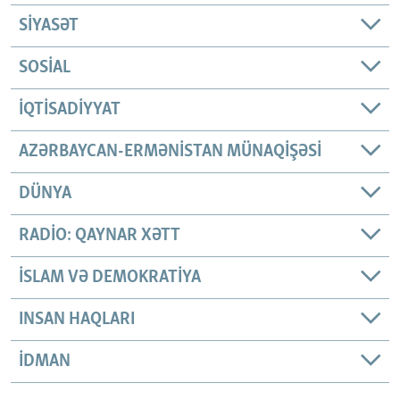
SIYASƏT
SOSIAL
İQTISADIYYAT
AZƏRBAYCAN-ERMƏNISTAN MÜNAQIŞƏSI
DÜNYA
RADIO: QAYNAR XƏTT
İSLAM VƏ DEMOKRATIYA
INSAN HAQLARI
İDMAN