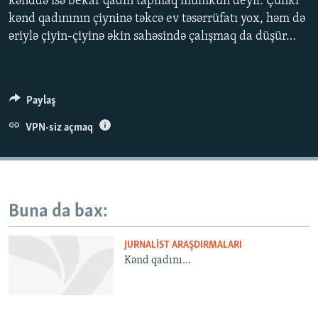
kənddə isə bekar qadın tapmaq mümkün deyil. Çünki
İNFOQRAFIKA
AZƏRBAYCAN ƏDƏBIYYATI KITABXANASI
MISSIYAMIZ
kənd qadınının çiyninə təkcə ev təsərrüfatı yox, həm də
BIZI IZLƏ
əriylə çiyin-çiyinə əkin sahəsində çalışmaq da düşür…
KARIKATURA
İSLAM VƏ DEMOKRATIYA
PEŞƏ ETIKASI VƏ JURNALISTIKA STANDARTLARIMIZ
İZ - MƏDƏNIYYƏT PROQRAMI
MATERIALLARIMIZDAN ISTIFADƏ
AZADLIQRADIOSU MOBIL TELEFONUNUZDA
RFE/RL-in bütün saytları
Paylaş
BIZIMLƏ ƏLAQƏ
VPN-siz açmaq
XƏBƏR BÜLLETENLƏRIMIZ
Buna da bax:
JURNALIST ARAŞDIRMALARI
Kənd qadını…