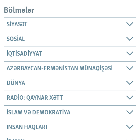
Bölmələr
SIYASƏT
SOSIAL
İQTISADIYYAT
AZƏRBAYCAN-ERMƏNISTAN MÜNAQIŞƏSI
DÜNYA
RADIO: QAYNAR XƏTT
İSLAM VƏ DEMOKRATIYA
INSAN HAQLARI