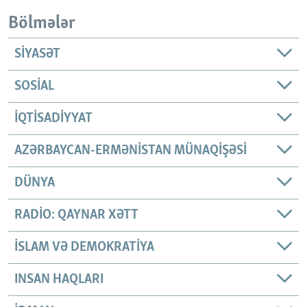
Bölmələr
SIYASƏT
SOSIAL
İQTISADIYYAT
AZƏRBAYCAN-ERMƏNISTAN MÜNAQIŞƏSI
DÜNYA
RADIO: QAYNAR XƏTT
İSLAM VƏ DEMOKRATIYA
INSAN HAQLARI