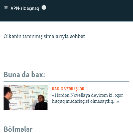
İNFOQRAFIKA
AZƏRBAYCAN ƏDƏBIYYATI KITABXANASI
MISSIYAMIZ
VPN-siz açmaq
BIZI IZLƏ
KARIKATURA
İSLAM VƏ DEMOKRATIYA
PEŞƏ ETIKASI VƏ JURNALISTIKA STANDARTLARIMIZ
İZ - MƏDƏNIYYƏT PROQRAMI
MATERIALLARIMIZDAN ISTIFADƏ
Ölkənin tanınmış simalarıyla söhbət
AZADLIQRADIOSU MOBIL TELEFONUNUZDA
RFE/RL-in bütün saytları
BIZIMLƏ ƏLAQƏ
XƏBƏR BÜLLETENLƏRIMIZ
Buna da bax:
RADIO VERILIŞLƏR
«Hərdən Novellaya deyirəm ki, əgər
hüquq müdafiəçisi olmasaydıq…»
Bölmələr