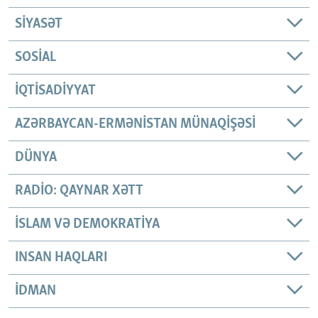
SIYASƏT
SOSIAL
İQTISADIYYAT
AZƏRBAYCAN-ERMƏNISTAN MÜNAQIŞƏSI
DÜNYA
RADIO: QAYNAR XƏTT
İSLAM VƏ DEMOKRATIYA
INSAN HAQLARI
İDMAN