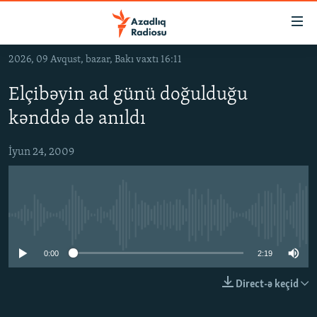
Keçid
linkləri
Əsas
2026, 09 Avqust, bazar, Bakı vaxtı 16:11
məzmuna
GÜNDƏM
qayıt
Elçibəyin ad günü doğulduğu
#İZAHLA
Əsas
kənddə də anıldı
KORRUPSIOMETR
naviqasiyaya
qayıt
#ƏSLINDƏ
İyun 24, 2009
Axtarışa
FƏRQƏ BAX
keç
QANUNI DOĞRU
No media source currently available
ARAŞDIRMA
MULTIMEDIA
0:00
2:19
RADIO ARXIV
VIDEO
Direct-ə keçid
HAQQIMIZDA
FOTOQALEREYA
OXU ZALI