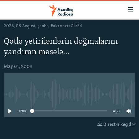
Keçid
linkləri
Əsas
2026, 08 Avqust, şənbə, Bakı vaxtı 04:54
məzmuna
GÜNDƏM
qayıt
Qətlə yetirilənlərin doğmalarını
#İZAHLA
Əsas
yandıran məsələ…
KORRUPSIOMETR
naviqasiyaya
qayıt
#ƏSLINDƏ
May 01, 2009
Axtarışa
FƏRQƏ BAX
keç
QANUNI DOĞRU
No media source currently available
ARAŞDIRMA
MULTIMEDIA
0:00
4:53
RADIO ARXIV
VIDEO
Direct-ə keçid
HAQQIMIZDA
FOTOQALEREYA
OXU ZALI