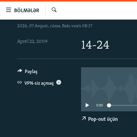
Keçid
BÖLMƏLƏR
linkləri
Axtar
Əsas
2026, 07 Avqust, cümə, Bakı vaxtı 08:17
GÜNDƏM
məzmuna
#İZAHLA
qayıt
Aprel 22, 2009
14-24
Əsas
KORRUPSIOMETR
naviqasiyaya
#ƏSLINDƏ
qayıt
Axtarışa
FƏRQƏ BAX
Paylaş
keç
QANUNI DOĞRU
VPN-siz açmaq
ARAŞDIRMA
MULTIMEDIA
0:00
RADIO ARXIV
VIDEO
Pop-out üçün
HAQQIMIZDA
FOTOQALEREYA
OXU ZALI