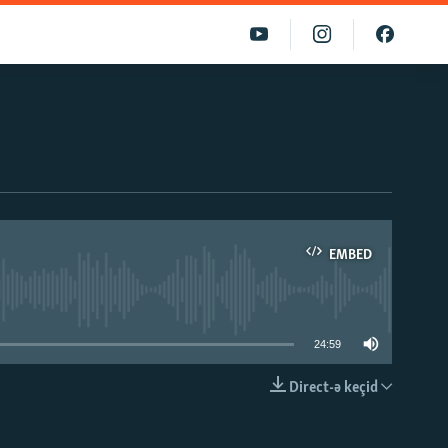
EMBED
able
24:59
Direct-ə keçid
EMBED