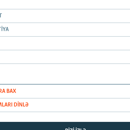
T
IYA
RA BAX
LARI DINLƏ