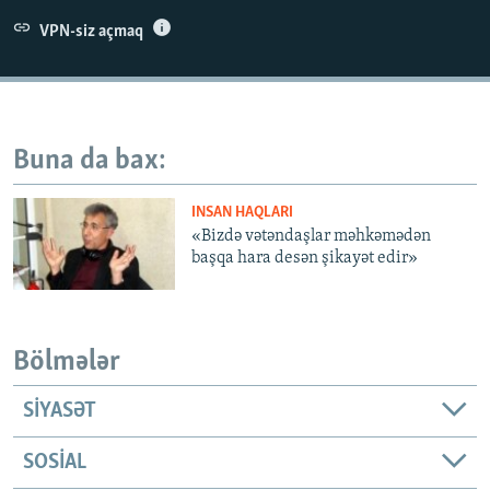
İNFOQRAFIKA
AZƏRBAYCAN ƏDƏBIYYATI KITABXANASI
MISSIYAMIZ
VPN-siz açmaq
BIZI IZLƏ
KARIKATURA
İSLAM VƏ DEMOKRATIYA
PEŞƏ ETIKASI VƏ JURNALISTIKA STANDARTLARIMIZ
İZ - MƏDƏNIYYƏT PROQRAMI
MATERIALLARIMIZDAN ISTIFADƏ
AZADLIQRADIOSU MOBIL TELEFONUNUZDA
RFE/RL-in bütün saytları
Buna da bax:
BIZIMLƏ ƏLAQƏ
INSAN HAQLARI
XƏBƏR BÜLLETENLƏRIMIZ
«Bizdə vətəndaşlar məhkəmədən
başqa hara desən şikayət edir»
Bölmələr
SIYASƏT
SOSIAL