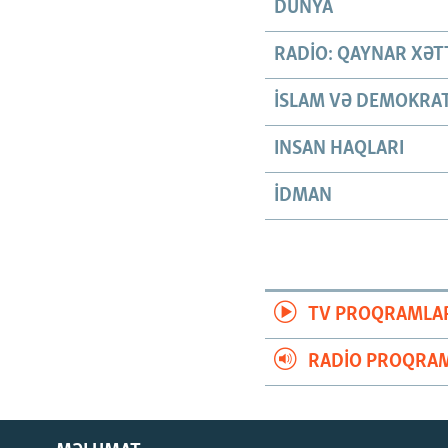
DÜNYA
RADIO: QAYNAR XƏT
İSLAM VƏ DEMOKRAT
INSAN HAQLARI
İDMAN
TV PROQRAMLA
RADIO PROQRAM