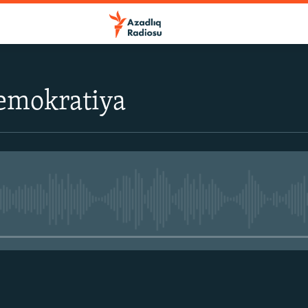
demokratiya
No media source currently avail