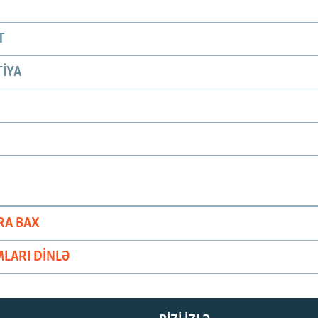
T
IYA
RA BAX
LARI DINLƏ