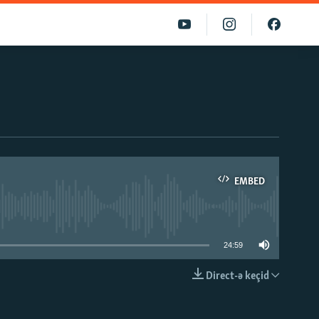
EMBED
able
24:59
Direct-ə keçid
EMBED