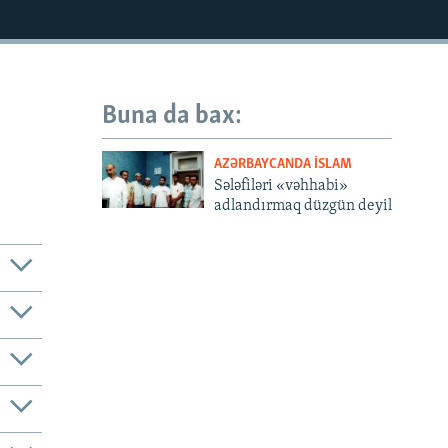
Buna da bax:
AZƏRBAYCANDA İSLAM
Sələfiləri «vəhhabi»
adlandırmaq düzgün deyil