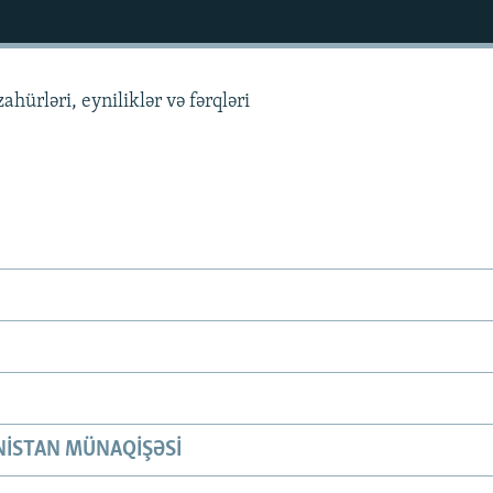
ürləri, eyniliklər və fərqləri
ISTAN MÜNAQIŞƏSI