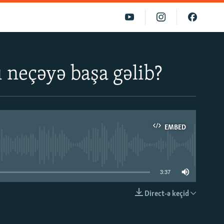
 neçəyə başa gəlib?
EMBED
able
3:37
Direct-ə keçid
EMBED