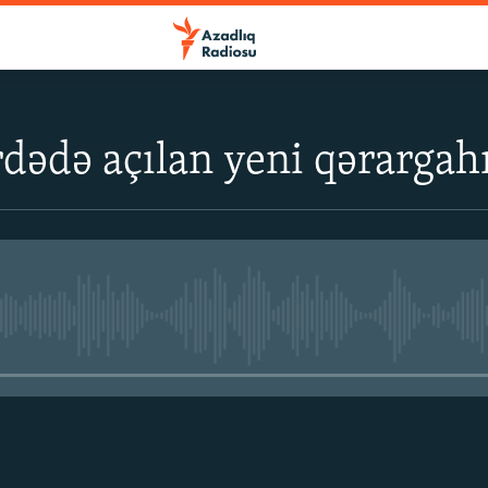
dədə açılan yeni qərargahı
No media source currently avail