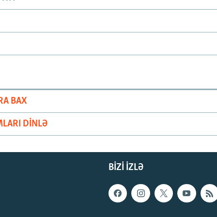
RA BAX
LARI DINLƏ
BIZI IZLƏ