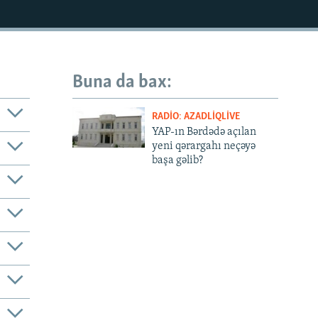
Buna da bax:
RADIO: AZADLIQLIVE
YAP-ın Bərdədə açılan
yeni qərargahı neçəyə
başa gəlib?