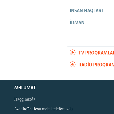
INSAN HAQLARI
İDMAN
TV PROQRAMLA
RADIO PROQRAM
MƏLUMAT
Haqqımızda
AzadlıqRadiosu mobil telefonuzda