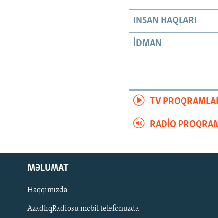
INSAN HAQLARI
İDMAN
TV PROQRAMLA
RADIO PROQRAM
MƏLUMAT
Haqqımızda
AzadlıqRadiosu mobil telefonuzda