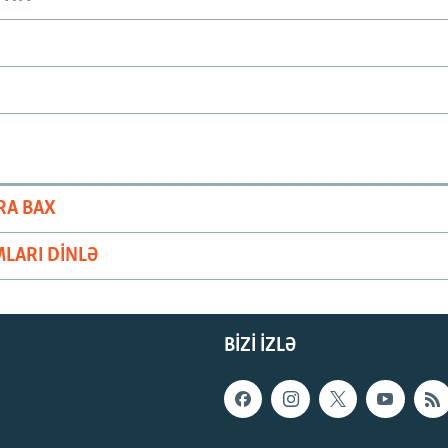
RA BAX
LARI DINLƏ
BIZI IZLƏ