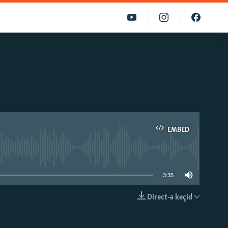
EMBED
able
3:35
Direct-ə keçid
EMBED