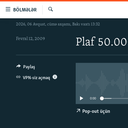
Keçid
BÖLMƏLƏR
linkləri
Axtar
Əsas
2026, 06 Avqust, cümə axşamı, Bakı vaxtı 13:32
GÜNDƏM
məzmuna
#İZAHLA
qayıt
Fevral 12, 2009
Plaf 50.00
Əsas
KORRUPSIOMETR
naviqasiyaya
#ƏSLINDƏ
qayıt
Axtarışa
FƏRQƏ BAX
Paylaş
keç
QANUNI DOĞRU
VPN-siz açmaq
ARAŞDIRMA
MULTIMEDIA
0:00
RADIO ARXIV
VIDEO
Pop-out üçün
HAQQIMIZDA
FOTOQALEREYA
OXU ZALI