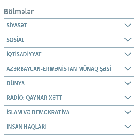
Bölmələr
SIYASƏT
SOSIAL
İQTISADIYYAT
AZƏRBAYCAN-ERMƏNISTAN MÜNAQIŞƏSI
DÜNYA
RADIO: QAYNAR XƏTT
İSLAM VƏ DEMOKRATIYA
INSAN HAQLARI