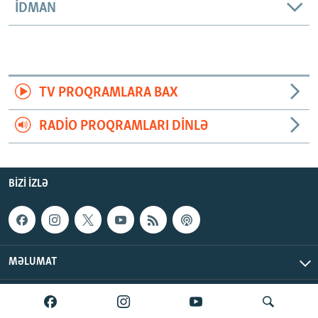
İDMAN
TV PROQRAMLARA BAX
RADIO PROQRAMLARI DINLƏ
BIZI IZLƏ
MƏLUMAT
AzadlıqRadiosu © 2026 Inc. | Bütün hüquqlar qorunur