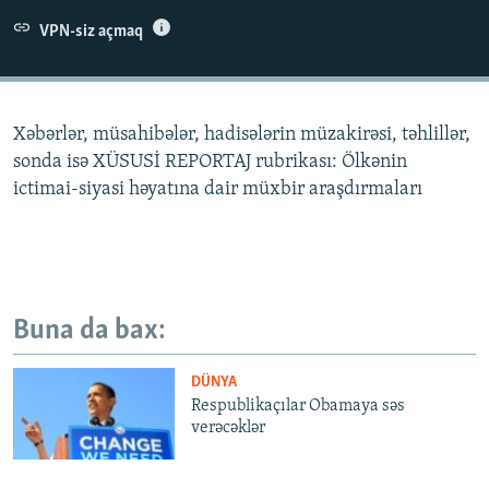
İNFOQRAFIKA
AZƏRBAYCAN ƏDƏBIYYATI KITABXANASI
MISSIYAMIZ
VPN-siz açmaq
BIZI IZLƏ
KARIKATURA
İSLAM VƏ DEMOKRATIYA
PEŞƏ ETIKASI VƏ JURNALISTIKA STANDARTLARIMIZ
İZ - MƏDƏNIYYƏT PROQRAMI
MATERIALLARIMIZDAN ISTIFADƏ
Xəbərlər, müsahibələr, hadisələrin müzakirəsi, təhlillər,
AZADLIQRADIOSU MOBIL TELEFONUNUZDA
RFE/RL-in bütün saytları
sonda isə XÜSUSİ REPORTAJ rubrikası: Ölkənin
BIZIMLƏ ƏLAQƏ
ictimai-siyasi həyatına dair müxbir araşdırmaları
XƏBƏR BÜLLETENLƏRIMIZ
Buna da bax:
DÜNYA
Respublikaçılar Obamaya səs
verəcəklər