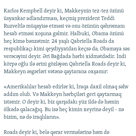
Karlos Kempbell deyir ki, Makkeynin tez-tez özünü
üsyankar adlandırması, keçmiş prezident Teddi
Ruzveltlə müqayisə etməsi və onu özünün qəhrəmanı
hesab etməsi xoşuna gəlmir. Halbuki, Obama özünü
heç kimə bənzətmir. 24 yaşlı Qabriella Roads da
respublikaçı kimi qeydiyyatdan keçsə də, Obamaya səs
verəcəyini deyir. Əri Bağdada hərbi xidmətdədir. İndi
körpə oğlu ilə ərini gözləyən Qabriella Roads deyir ki,
Makkeyn əsgərləri vətənə qaytarana oxşamır:
«Amerikalılar hesab edirlər ki, İraqa daxil olmaq səhv
addım olub. Və Makkeyn hərbçiləri geri qaytarmaq
istəmir. O deyir ki, biz qarşıdakı yüz ildə də həmin
ölkədə qalacağıq. Bu isə heç kimin xeyrinə deyil - nə
bizim, nə də iraqlıların».
Roads deyir ki, belə qərar vermələrinə həm də