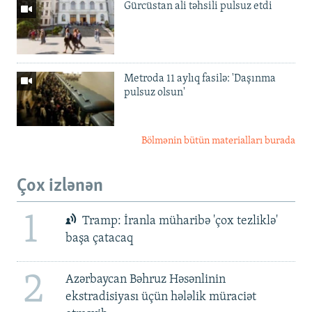
Gürcüstan ali təhsili pulsuz etdi
Metroda 11 aylıq fasilə: 'Daşınma
pulsuz olsun'
Bölmənin bütün materialları burada
Çox izlənən
1
Tramp: İranla müharibə 'çox tezliklə'
başa çatacaq
2
Azərbaycan Bəhruz Həsənlinin
ekstradisiyası üçün hələlik müraciət