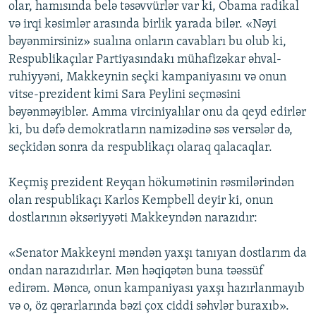
olar, hamısında belə təsəvvürlər var ki, Obama radikal
və irqi kəsimlər arasında birlik yarada bilər. «Nəyi
bəyənmirsiniz» sualına onların cavabları bu olub ki,
Respublikaçılar Partiyasındakı mühafizəkar əhval-
ruhiyyəni, Makkeynin seçki kampaniyasını və onun
vitse-prezident kimi Sara Peylini seçməsini
bəyənməyiblər. Amma virciniyalılar onu da qeyd edirlər
ki, bu dəfə demokratların namizədinə səs versələr də,
seçkidən sonra da respublikaçı olaraq qalacaqlar.
Keçmiş prezident Reyqan hökumətinin rəsmilərindən
olan respublikaçı Karlos Kempbell deyir ki, onun
dostlarının əksəriyyəti Makkeyndən narazıdır:
«Senator Makkeyni məndən yaxşı tanıyan dostlarım da
ondan narazıdırlar. Mən həqiqətən buna təəssüf
edirəm. Məncə, onun kampaniyası yaxşı hazırlanmayıb
və o, öz qərarlarında bəzi çox ciddi səhvlər buraxıb».