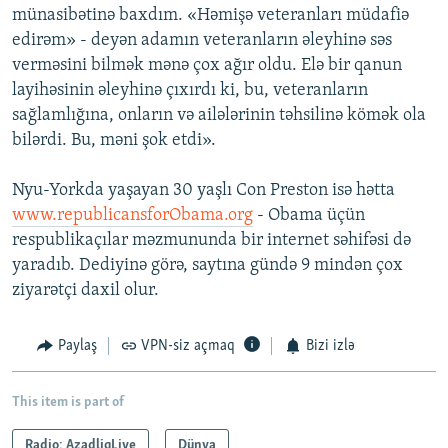
münasibətinə baxdım. «Həmişə veteranları müdafiə
edirəm» - deyən adamın veteranların əleyhinə səs
verməsini bilmək mənə çox ağır oldu. Elə bir qanun
layihəsinin əleyhinə çıxırdı ki, bu, veteranların
sağlamlığına, onların və ailələrinin təhsilinə kömək ola
bilərdi. Bu, məni şok etdi».
Nyu-Yorkda yaşayan 30 yaşlı Con Preston isə hətta
www.republicansforObama.org
- Obama üçün
respublikaçılar məzmununda bir internet səhifəsi də
yaradıb. Dediyinə görə, saytına gündə 9 mindən çox
ziyarətçi daxil olur.
Paylaş
VPN-siz açmaq
Bizi izlə
This item is part of
Radio: AzadliqLive
Dünya