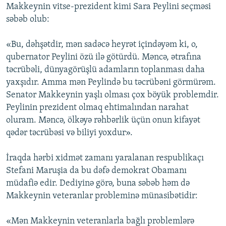
Makkeynin vitse-prezident kimi Sara Peylini seçməsi
səbəb olub:
«Bu, dəhşətdir, mən sadəcə heyrət içindəyəm ki, o,
qubernator Peylini özü ilə götürdü. Məncə, ətrafına
təcrübəli, dünyagörüşlü adamların toplanması daha
yaxşıdır. Amma mən Peylində bu təcrübəni görmürəm.
Senator Makkeynin yaşlı olması çox böyük problemdir.
Peylinin prezident olmaq ehtimalından narahat
oluram. Məncə, ölkəyə rəhbərlik üçün onun kifayət
qədər təcrübəsi və biliyi yoxdur».
İraqda hərbi xidmət zamanı yaralanan respublikaçı
Stefani Maruşia da bu dəfə demokrat Obamanı
müdafiə edir. Dediyinə görə, buna səbəb həm də
Makkeynin veteranlar probleminə münasibətidir:
«Mən Makkeynin veteranlarla bağlı problemlərə