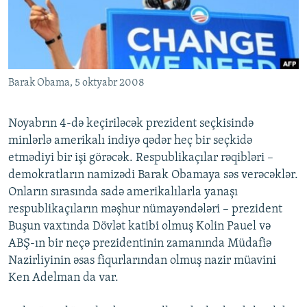
İNFOQRAFIKA
AZƏRBAYCAN ƏDƏBIYYATI KITABXANASI
MISSIYAMIZ
BIZI IZLƏ
KARIKATURA
İSLAM VƏ DEMOKRATIYA
PEŞƏ ETIKASI VƏ JURNALISTIKA STANDARTLARIMIZ
İZ - MƏDƏNIYYƏT PROQRAMI
MATERIALLARIMIZDAN ISTIFADƏ
Barak Obama, 5 oktyabr 2008
AZADLIQRADIOSU MOBIL TELEFONUNUZDA
RFE/RL-in bütün saytları
BIZIMLƏ ƏLAQƏ
Noyabrın 4-də keçiriləcək prezident seçkisində
XƏBƏR BÜLLETENLƏRIMIZ
minlərlə amerikalı indiyə qədər heç bir seçkidə
etmədiyi bir işi görəcək. Respublikaçılar rəqibləri –
demokratların namizədi Barak Obamaya səs verəcəklər.
Onların sırasında sadə amerikalılarla yanaşı
respublikaçıların məşhur nümayəndələri – prezident
Buşun vaxtında Dövlət katibi olmuş Kolin Pauel və
ABŞ-ın bir neçə prezidentinin zamanında Müdafiə
Nazirliyinin əsas fiqurlarından olmuş nazir müavini
Ken Adelman da var.