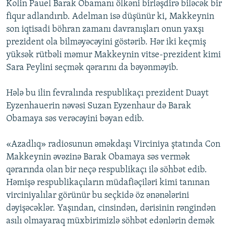
Kolin Pauel Barak Obamanı ölkəni birləşdirə biləcək bir
fiqur adlandırıb. Adelman isə düşünür ki, Makkeynin
son iqtisadi böhran zamanı davranışları onun yaxşı
prezident ola bilməyəcəyini göstərib. Hər iki keçmiş
yüksək rütbəli məmur Makkeynin vitse-prezident kimi
Sara Peylini seçmək qərarını da bəyənməyib.
Hələ bu ilin fevralında respublikaçı prezident Duayt
Eyzenhauerin nəvəsi Suzan Eyzenhaur də Barak
Obamaya səs verəcəyini bəyan edib.
«Azadlıq» radiosunun əməkdaşı Virciniya ştatında Con
Makkeynin əvəzinə Barak Obamaya səs vermək
qərarında olan bir neçə respublikaçı ilə söhbət edib.
Həmişə respublikaçıların müdafiəçiləri kimi tanınan
virciniyalılar görünür bu seçkidə öz ənənələrini
dəyişəcəklər. Yaşından, cinsindən, dərisinin rəngindən
asılı olmayaraq müxbirimizlə söhbət edənlərin demək