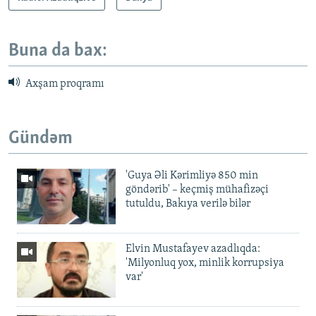
Buna da bax:
Axşam proqramı
Gündəm
'Guya Əli Kərimliyə 850 min
göndərib' – keçmiş mühafizəçi
tutuldu, Bakıya verilə bilər
Elvin Mustafayev azadlıqda:
'Milyonluq yox, minlik korrupsiya
var'