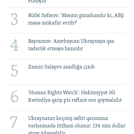
etməyib
3
Rüfət Səfərov: 'Mənim günahımdır ki, ABŞ
mənə mükafat verib?'
4
Bayramov: Azərbaycan Ukraynaya qaz
tədarük etməyə hazırdır
5
Zamin Salayev azadlığa çıxıb
6
'Human Rights Watch': Hakimiyyət Əli
Kərimliyə qarşı pis rəftara son qoymalıdır
7
Ukraynanın keçmiş səfiri qanunsuz
varlanmada ittiham olunur: 134 min dollar
girov ödəməlidir