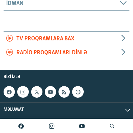
İDMAN
TV PROQRAMLARA BAX
RADIO PROQRAMLARI DINLƏ
BIZI IZLƏ
MƏLUMAT
AzadlıqRadiosu © 2026 Inc. | Bütün hüquqlar qorunur