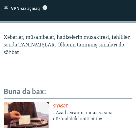
İNFOQRAFIKA
AZƏRBAYCAN ƏDƏBIYYATI KITABXANASI
MISSIYAMIZ
VPN-siz açmaq
BIZI IZLƏ
KARIKATURA
İSLAM VƏ DEMOKRATIYA
PEŞƏ ETIKASI VƏ JURNALISTIKA STANDARTLARIMIZ
İZ - MƏDƏNIYYƏT PROQRAMI
MATERIALLARIMIZDAN ISTIFADƏ
Xəbərlər, müsahibələr, hadisələrin müzakirəsi, təhlillər,
AZADLIQRADIOSU MOBIL TELEFONUNUZDA
RFE/RL-in bütün saytları
sonda TANINMIŞLAR: Ölkənin tanınmış simaları ilə
BIZIMLƏ ƏLAQƏ
söhbət
XƏBƏR BÜLLETENLƏRIMIZ
Buna da bax:
SIYASƏT
«Azərbaycanın imitasiyasına
dözümlülük limiti bitib»