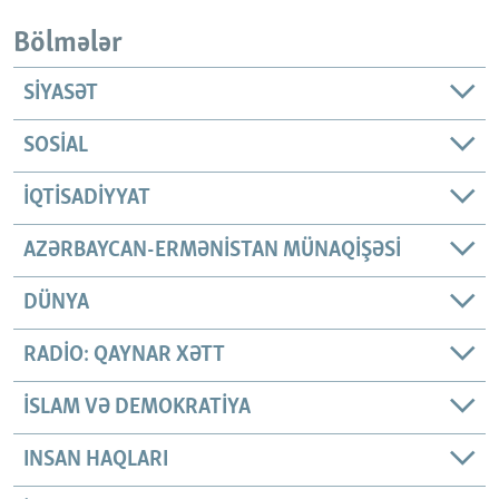
Bölmələr
SIYASƏT
SOSIAL
İQTISADIYYAT
AZƏRBAYCAN-ERMƏNISTAN MÜNAQIŞƏSI
DÜNYA
RADIO: QAYNAR XƏTT
İSLAM VƏ DEMOKRATIYA
INSAN HAQLARI