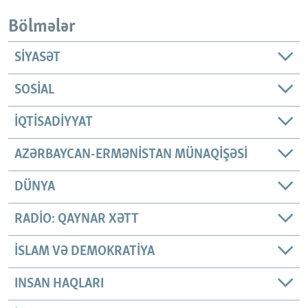
Bölmələr
SIYASƏT
SOSIAL
İQTISADIYYAT
AZƏRBAYCAN-ERMƏNISTAN MÜNAQIŞƏSI
DÜNYA
RADIO: QAYNAR XƏTT
İSLAM VƏ DEMOKRATIYA
INSAN HAQLARI