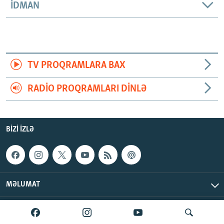
İDMAN
TV PROQRAMLARA BAX
RADIO PROQRAMLARI DINLƏ
BIZI IZLƏ
MƏLUMAT
AzadlıqRadiosu © 2026 Inc. | Bütün hüquqlar qorunur