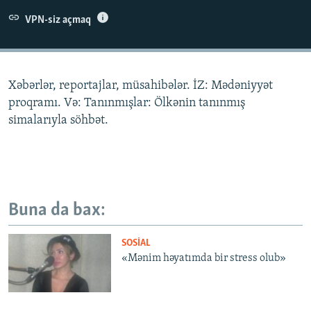
İNFOQRAFIKA
AZƏRBAYCAN ƏDƏBIYYATI KITABXANASI
MISSIYAMIZ
VPN-siz açmaq
BIZI IZLƏ
KARIKATURA
İSLAM VƏ DEMOKRATIYA
PEŞƏ ETIKASI VƏ JURNALISTIKA STANDARTLARIMIZ
İZ - MƏDƏNIYYƏT PROQRAMI
MATERIALLARIMIZDAN ISTIFADƏ
Xəbərlər, reportajlar, müsahibələr. İZ: Mədəniyyət
AZADLIQRADIOSU MOBIL TELEFONUNUZDA
RFE/RL-in bütün saytları
proqramı. Və: Tanınmışlar: Ölkənin tanınmış
BIZIMLƏ ƏLAQƏ
simalarıyla söhbət.
XƏBƏR BÜLLETENLƏRIMIZ
Buna da bax:
SOSIAL
«Mənim həyatımda bir stress olub»