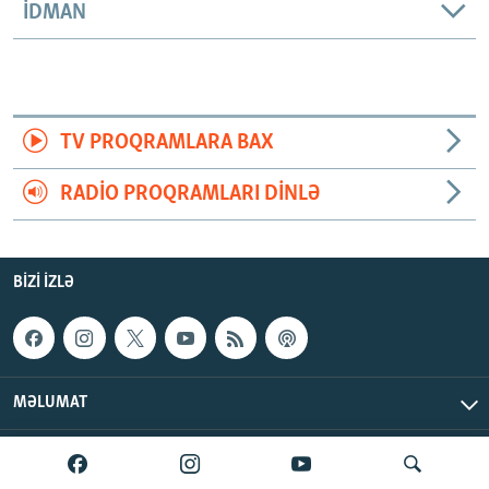
İDMAN
TV PROQRAMLARA BAX
RADIO PROQRAMLARI DINLƏ
BIZI IZLƏ
MƏLUMAT
AzadlıqRadiosu © 2026 Inc. | Bütün hüquqlar qorunur