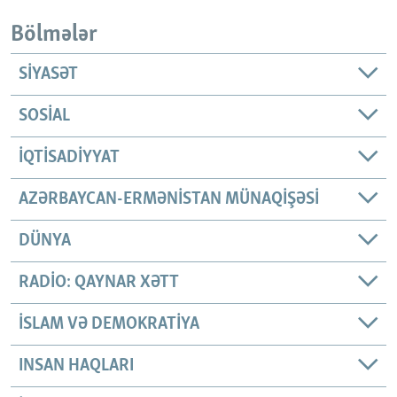
Bölmələr
SIYASƏT
SOSIAL
İQTISADIYYAT
AZƏRBAYCAN-ERMƏNISTAN MÜNAQIŞƏSI
DÜNYA
RADIO: QAYNAR XƏTT
İSLAM VƏ DEMOKRATIYA
INSAN HAQLARI