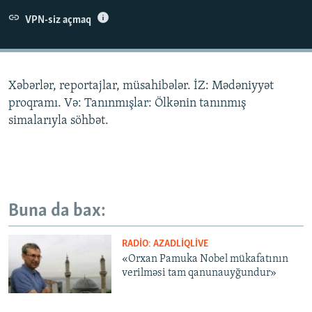
İNFOQRAFIKA
AZƏRBAYCAN ƏDƏBIYYATI KITABXANASI
MISSIYAMIZ
VPN-siz açmaq
BIZI IZLƏ
KARIKATURA
İSLAM VƏ DEMOKRATIYA
PEŞƏ ETIKASI VƏ JURNALISTIKA STANDARTLARIMIZ
İZ - MƏDƏNIYYƏT PROQRAMI
MATERIALLARIMIZDAN ISTIFADƏ
Xəbərlər, reportajlar, müsahibələr. İZ: Mədəniyyət
AZADLIQRADIOSU MOBIL TELEFONUNUZDA
RFE/RL-in bütün saytları
proqramı. Və: Tanınmışlar: Ölkənin tanınmış
BIZIMLƏ ƏLAQƏ
simalarıyla söhbət.
XƏBƏR BÜLLETENLƏRIMIZ
Buna da bax:
RADIO: AZADLIQLIVE
«Orxan Pamuka Nobel mükafatının
verilməsi tam qanunauyğundur»