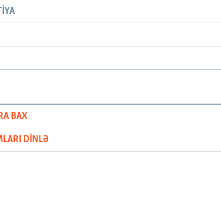
IYA
RA BAX
LARI DINLƏ