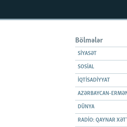
Bölmələr
SIYASƏT
SOSIAL
İQTISADIYYAT
AZƏRBAYCAN-ERMƏN
DÜNYA
RADIO: QAYNAR XƏT