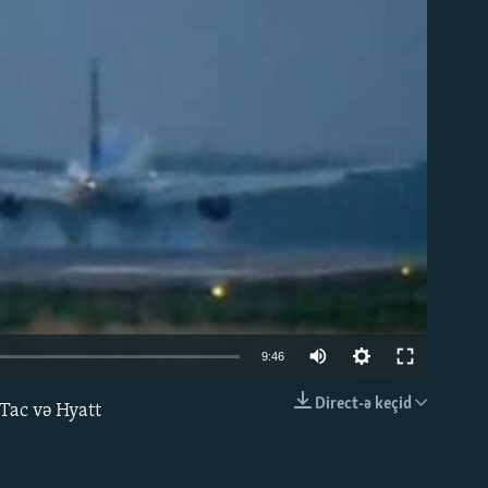
able
9:46
Direct-ə keçid
 Tac və Hyatt
EMBED