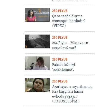
250 PLYUS
Qanacaqdoldurma
məntəqəsi hardadır?
(VİDEO)
250 PLYUS
250Plyus - Müsavatın
neçə üzvü var?
250 PLYUS
Bakıda kütləvi
"zəhərlənmə".
250 PLYUS
Azərbaycan rayonlarında
icra başçıları hansı
evlərdə yaşayır
(FOTOSESSİYA)