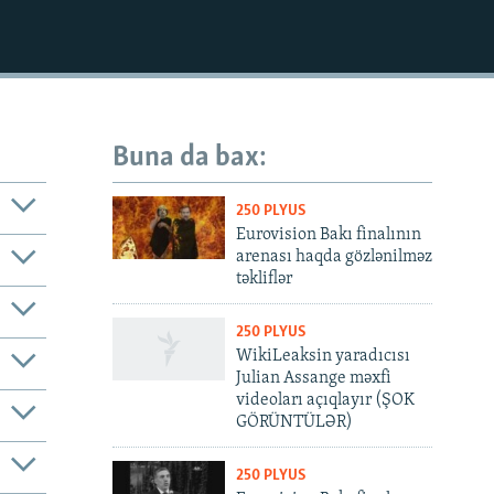
Buna da bax:
250 PLYUS
Eurovision Bakı finalının
arenası haqda gözlənilməz
təkliflər
250 PLYUS
WikiLeaksin yaradıcısı
Julian Assange məxfi
videoları açıqlayır (ŞOK
GÖRÜNTÜLƏR)
250 PLYUS