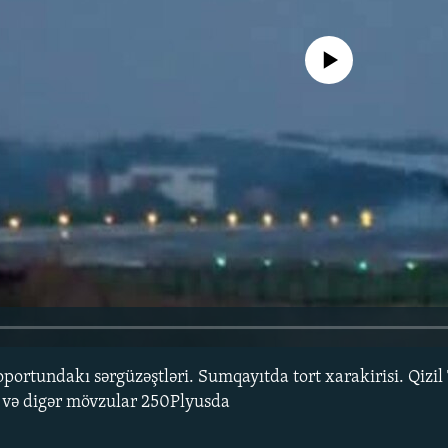
No media source currently avail
portundakı sərgüzəştləri. Sumqayıtda tort xarakirisi. Qizil
u və digər mövzular 250Plyusda